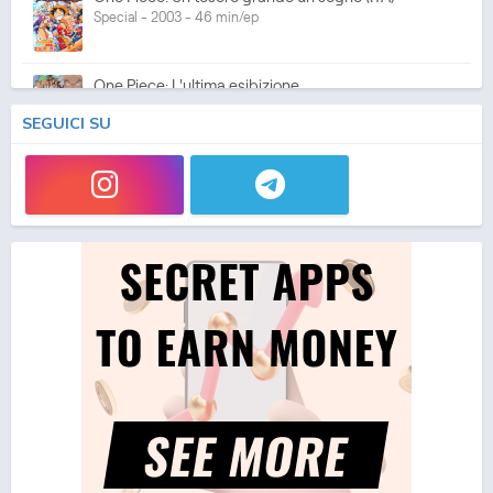
Special - 2003 - 46 min/ep
One Piece: L'ultima esibizione
Special - 2003 - 45 min/ep
SEGUICI SU
One Piece: L'ultima esibizione (ITA)
Special - 2003 - 45 min/ep
One Piece Movie 05: Norowareta Seiken
Movie - 2004 - 1h e 35 min/ep
One Piece Movie 05: Norowareta Seiken (ITA)
Movie - 2004 - 1h e 35 min/ep
One Piece Movie 06: Omatsuri Danshaku to Himitsu
no Shima (ITA)
Movie - 2005 - 1h e 31 min/ep