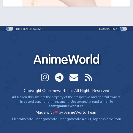
One Piece Movie 06: Omatsuri Danshaku to Himitsu
no Shima
Movie - 2005 - 1h e 31 min/ep
TITOLO ALTERNATIVO
CAMBIA TEMA
One Piece: Le avventure del detective Cappello di
Paglia
Special - 2005 - 42 min/ep
AnimeWorld
One Piece: Le avventure del detective Cappello di
Paglia (ITA)
Special - 2005 - 42 min/ep
One Piece Movie 07: Karakuri-jou no Mecha Kyohei
Copyright © animeworld.ac. All Rights Reserved
Movie - 2006 - 1h e 34 min/ep
All files on this site are the property of their respective and rightful owners.
In case of copyright infringement, please directly send a mail to
staff@animeworld.cc
.
One Piece Movie 07: Karakuri-jou no Mecha Kyohei
Made with
❤
by AnimeWorld Team
(ITA)
HentaiWorld
,
MangaWorld
,
MangaWorldAdult
,
JapanWorldPorn
Movie - 2006 - 1h e 34 min/ep