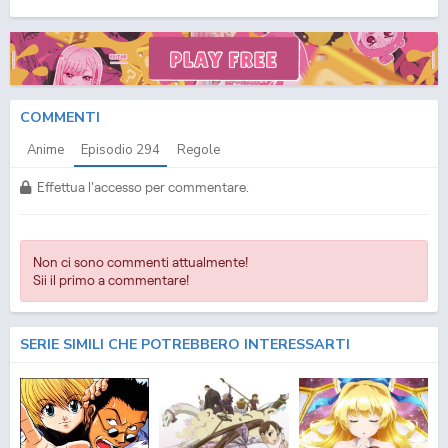
(ITA) Streaming Episodio
294
ITA - One Piece (ITA) Download Episodio
294
SUB ITA -
One Piece (ITA) Download Episodio
294
ITA
COMMENTI
Anime
Episodio
294
Regole
Effettua l'accesso per commentare.
Non ci sono commenti attualmente!
Sii il primo a commentare!
SERIE SIMILI CHE POTREBBERO INTERESSARTI