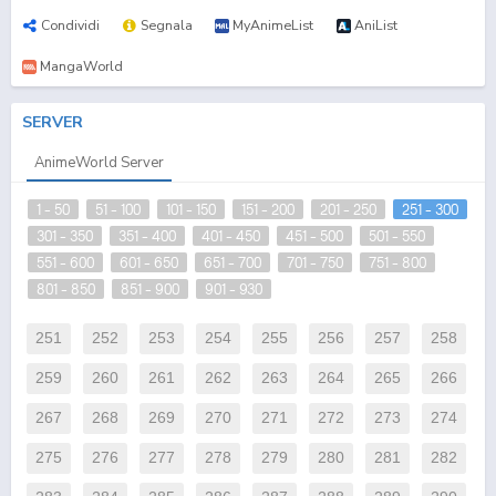
Condividi
Segnala
MyAnimeList
AniList
MangaWorld
SERVER
AnimeWorld Server
1 - 50
51 - 100
101 - 150
151 - 200
201 - 250
251 - 300
301 - 350
351 - 400
401 - 450
451 - 500
501 - 550
551 - 600
601 - 650
651 - 700
701 - 750
751 - 800
801 - 850
851 - 900
901 - 930
251
252
253
254
255
256
257
258
259
260
261
262
263
264
265
266
267
268
269
270
271
272
273
274
275
276
277
278
279
280
281
282