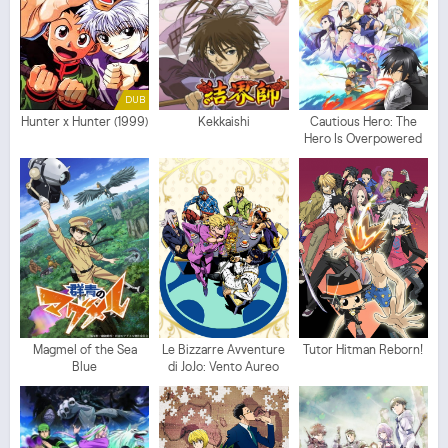
DUB
Hunter x Hunter (1999)
Kekkaishi
Cautious Hero: The
Hero Is Overpowered
but Overly Cautious
Magmel of the Sea
Le Bizzarre Avventure
Tutor Hitman Reborn!
Blue
di JoJo: Vento Aureo