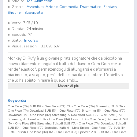
Studio:
Toei Animation
Genere:
Avventura
,
Azione
,
Commedia
,
Drammatico
,
Fantasy
,
Shounen
,
Superpoteri
Voto:
7.97
/ 10
Durata:
24 min/ep
Episodi:
??
Stato:
In corso
Visualizzazioni:
33.893.637
Monkey D. Rufy è un giovane pirata sognatore che da piccolo ha
inavvertitamente mangiato il frutto del diavolo Gom Gom che lo
rende "elastico", permettendogli di allungarsi e deformarsi a
piacimento, a scapito, però, della capacità di nuotare. L'obiettivo
che lo ha spinto in mare è quello ambi...
Mostra di più
Keywords:
One Piece (ITA) SUB ITA - One Piece (ITA) ITA - One Piece (ITA) Streaming SUB ITA -
One Piece (ITA) Download SUB ITA - One Piece (ITA) Streaming ITA - One Piece (ITA)
Download ITA - One Piece (ITA) Streaming & Download SUB ITA - One Piece (ITA)
Streaming & Download ITA - One Piece (ITA) Fansub ITA - One Piece (ITA) Fansub SUB
ITA - One Piece (ITA) Streaming Episodi SUB ITA - One Piece (ITA) Download Episodi
SUB ITA - One Piece (ITA) Sottotitoli Italiani - Lista Episodi One Piece (ITA) SUB ITA -
Lista Episodi One Piece (ITA) ITA - One Piece (ITA) Episodio
294
SUB ITA - One Piece
(ITA) Episodio
294
ITA - One Piece (ITA) Streaming Episodio
294
SUB ITA - One Piece