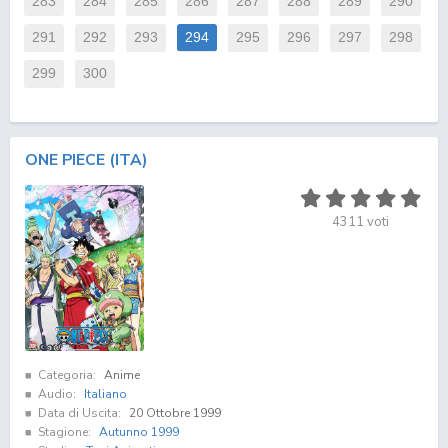
283
284
285
286
287
288
289
290
291
292
293
294
295
296
297
298
299
300
ONE PIECE (ITA)
4311
voti
Categoria:
Anime
Audio:
Italiano
Data di Uscita:
20 Ottobre 1999
Stagione:
Autunno 1999