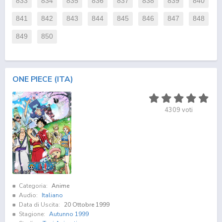
833
834
835
836
837
838
839
840
841
842
843
844
845
846
847
848
849
850
ONE PIECE (ITA)
4309
voti
Categoria:
Anime
Audio:
Italiano
Data di Uscita:
20 Ottobre 1999
Stagione:
Autunno 1999