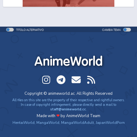
One Piece Movie 06: Omatsuri Danshaku to Himitsu
no Shima
Movie - 2005 - 1h e 31 min/ep
TITOLO ALTERNATIVO
CAMBIA TEMA
One Piece: Le avventure del detective Cappello di
Paglia
Special - 2005 - 42 min/ep
AnimeWorld
One Piece: Le avventure del detective Cappello di
Paglia (ITA)
Special - 2005 - 42 min/ep
One Piece Movie 07: Karakuri-jou no Mecha Kyohei
Copyright © animeworld.ac. All Rights Reserved
Movie - 2006 - 1h e 34 min/ep
All files on this site are the property of their respective and rightful owners.
In case of copyright infringement, please directly send a mail to
staff@animeworld.cc
.
One Piece Movie 07: Karakuri-jou no Mecha Kyohei
Made with
❤
by AnimeWorld Team
(ITA)
HentaiWorld
,
MangaWorld
,
MangaWorldAdult
,
JapanWorldPorn
Movie - 2006 - 1h e 34 min/ep