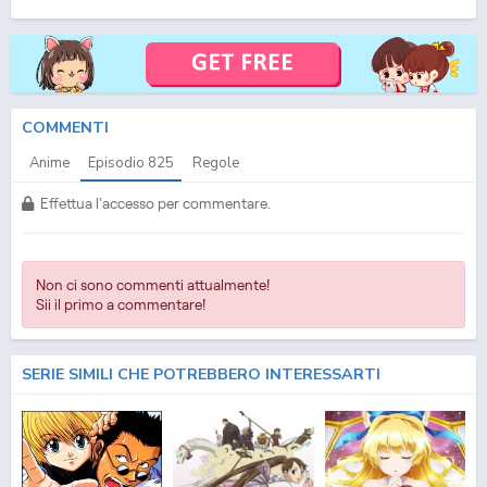
(ITA) Streaming Episodio
825
ITA - One Piece (ITA) Download Episodio
825
SUB ITA -
One Piece (ITA) Download Episodio
825
ITA
COMMENTI
Anime
Episodio
825
Regole
Effettua l'accesso per commentare.
Non ci sono commenti attualmente!
Sii il primo a commentare!
SERIE SIMILI CHE POTREBBERO INTERESSARTI