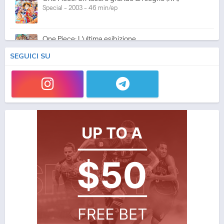
Special - 2003 - 46 min/ep
One Piece: L'ultima esibizione
Special - 2003 - 45 min/ep
SEGUICI SU
One Piece: L'ultima esibizione (ITA)
Special - 2003 - 45 min/ep
One Piece Movie 05: Norowareta Seiken
Movie - 2004 - 1h e 35 min/ep
One Piece Movie 05: Norowareta Seiken (ITA)
Movie - 2004 - 1h e 35 min/ep
One Piece Movie 06: Omatsuri Danshaku to Himitsu
no Shima (ITA)
Movie - 2005 - 1h e 31 min/ep