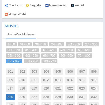
Condividi
Segnala
MyAnimeList
AniList
MangaWorld
SERVER
AnimeWorld Server
1 - 50
51 - 100
101 - 150
151 - 200
201 - 250
251 - 300
301 - 350
351 - 400
401 - 450
451 - 500
501 - 550
551 - 600
601 - 650
651 - 700
701 - 750
751 - 800
801 - 850
851 - 900
901 - 930
801
802
803
804
805
806
807
808
809
810
811
812
813
814
815
816
817
818
819
820
821
822
823
824
825
826
827
828
829
830
831
832