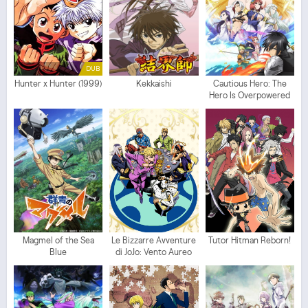
DUB
Hunter x Hunter (1999)
Kekkaishi
Cautious Hero: The
Hero Is Overpowered
but Overly Cautious
Magmel of the Sea
Le Bizzarre Avventure
Tutor Hitman Reborn!
Blue
di JoJo: Vento Aureo