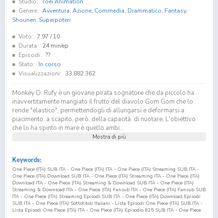
Studio:
Toei Animation
Genere:
Avventura
,
Azione
,
Commedia
,
Drammatico
,
Fantasy
,
Shounen
,
Superpoteri
Voto:
7.97
/ 10
Durata:
24 min/ep
Episodi:
??
Stato:
In corso
Visualizzazioni:
33.882.362
Monkey D. Rufy è un giovane pirata sognatore che da piccolo ha
inavvertitamente mangiato il frutto del diavolo Gom Gom che lo
rende "elastico", permettendogli di allungarsi e deformarsi a
piacimento, a scapito, però, della capacità di nuotare. L'obiettivo
che lo ha spinto in mare è quello ambi...
Mostra di più
Keywords:
One Piece (ITA) SUB ITA - One Piece (ITA) ITA - One Piece (ITA) Streaming SUB ITA -
One Piece (ITA) Download SUB ITA - One Piece (ITA) Streaming ITA - One Piece (ITA)
Download ITA - One Piece (ITA) Streaming & Download SUB ITA - One Piece (ITA)
Streaming & Download ITA - One Piece (ITA) Fansub ITA - One Piece (ITA) Fansub SUB
ITA - One Piece (ITA) Streaming Episodi SUB ITA - One Piece (ITA) Download Episodi
SUB ITA - One Piece (ITA) Sottotitoli Italiani - Lista Episodi One Piece (ITA) SUB ITA -
Lista Episodi One Piece (ITA) ITA - One Piece (ITA) Episodio
825
SUB ITA - One Piece
(ITA) Episodio
825
ITA - One Piece (ITA) Streaming Episodio
825
SUB ITA - One Piece