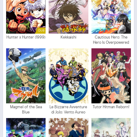
DUB
Hunter x Hunter (1999)
Kekkaishi
Cautious Hero: The
Hero Is Overpowered
but Overly Cautious
Magmel of the Sea
Le Bizzarre Avventure
Tutor Hitman Reborn!
Blue
di JoJo: Vento Aureo