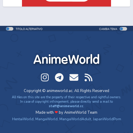
One Piece Movie 06: Omatsuri Danshaku to Himitsu
no Shima
Movie - 2005 - 1h e 31 min/ep
TITOLO ALTERNATIVO
CAMBIA TEMA
One Piece: Le avventure del detective Cappello di
Paglia
Special - 2005 - 42 min/ep
AnimeWorld
One Piece: Le avventure del detective Cappello di
Paglia (ITA)
Special - 2005 - 42 min/ep
One Piece Movie 07: Karakuri-jou no Mecha Kyohei
Copyright © animeworld.ac. All Rights Reserved
Movie - 2006 - 1h e 34 min/ep
All files on this site are the property of their respective and rightful owners.
In case of copyright infringement, please directly send a mail to
staff@animeworld.cc
.
One Piece Movie 07: Karakuri-jou no Mecha Kyohei
Made with
❤
by AnimeWorld Team
(ITA)
HentaiWorld
,
MangaWorld
,
MangaWorldAdult
,
JapanWorldPorn
Movie - 2006 - 1h e 34 min/ep