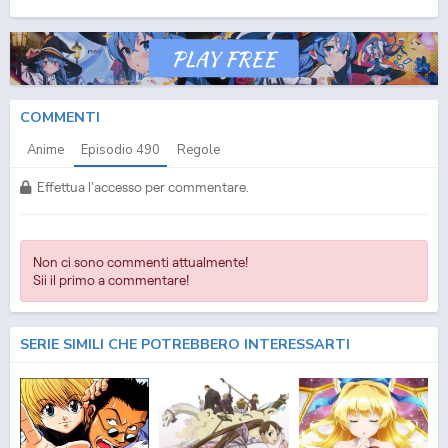
(ITA) Streaming Episodio
490
ITA - One Piece (ITA) Download Episodio
490
SUB ITA -
One Piece (ITA) Download Episodio
490
ITA
COMMENTI
Anime
Episodio
490
Regole
Effettua l'accesso per commentare.
Non ci sono commenti attualmente!
Sii il primo a commentare!
SERIE SIMILI CHE POTREBBERO INTERESSARTI