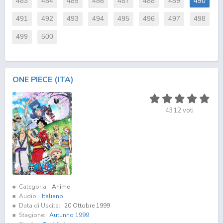
483
484
485
486
487
488
489
490
491
492
493
494
495
496
497
498
499
500
ONE PIECE (ITA)
4312
voti
Categoria:
Anime
Audio:
Italiano
Data di Uscita:
20 Ottobre 1999
Stagione:
Autunno 1999