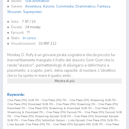
Studio:
Toei Animation
Genere:
Avventura
,
Azione
,
Commedia
,
Drammatico
,
Fantasy
,
Shounen
,
Superpoteri
Voto:
7.97
/ 10
Durata:
24 min/ep
Episodi:
??
Stato:
In corso
Visualizzazioni:
33.897.112
Monkey D. Rufy è un giovane pirata sognatore che da piccolo ha
inavvertitamente mangiato il frutto del diavolo Gom Gom che lo
rende "elastico", permettendogli di allungarsi e deformarsi a
piacimento, a scapito, però, della capacità di nuotare. L'obiettivo
che lo ha spinto in mare è quello ambi...
Mostra di più
Keywords:
One Piece (ITA) SUB ITA - One Piece (ITA) ITA - One Piece (ITA) Streaming SUB ITA -
One Piece (ITA) Download SUB ITA - One Piece (ITA) Streaming ITA - One Piece (ITA)
Download ITA - One Piece (ITA) Streaming & Download SUB ITA - One Piece (ITA)
Streaming & Download ITA - One Piece (ITA) Fansub ITA - One Piece (ITA) Fansub SUB
ITA - One Piece (ITA) Streaming Episodi SUB ITA - One Piece (ITA) Download Episodi
SUB ITA - One Piece (ITA) Sottotitoli Italiani - Lista Episodi One Piece (ITA) SUB ITA -
Lista Episodi One Piece (ITA) ITA - One Piece (ITA) Episodio
490
SUB ITA - One Piece
(ITA) Episodio
490
ITA - One Piece (ITA) Streaming Episodio
490
SUB ITA - One Piece