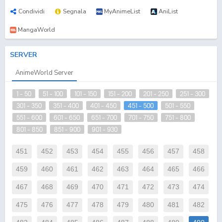
Condividi
Segnala
MyAnimeList
AniList
MangaWorld
SERVER
AnimeWorld Server
1 - 50
51 - 100
101 - 150
151 - 200
201 - 250
251 - 300
301 - 350
351 - 400
401 - 450
451 - 500
501 - 550
551 - 600
601 - 650
651 - 700
701 - 750
751 - 800
801 - 850
851 - 900
901 - 930
451
452
453
454
455
456
457
458
459
460
461
462
463
464
465
466
467
468
469
470
471
472
473
474
475
476
477
478
479
480
481
482