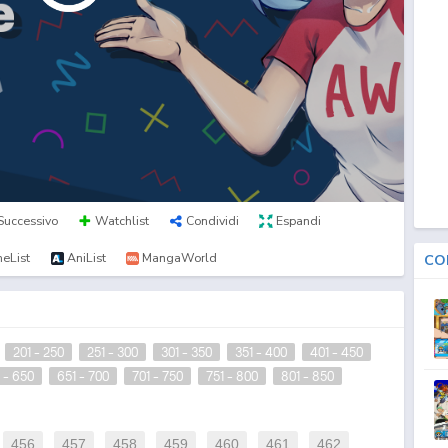
Successivo
Watchlist
Condividi
Espandi
eList
AniList
MangaWorld
CO
201 - 250
251 - 300
301 - 350
351 - 400
401 - 450
 - 650
651 - 700
701 - 750
751 - 800
801 - 850
456
457
458
459
460
461
462