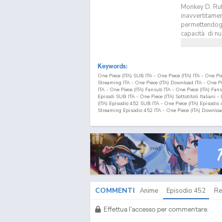
Monkey D. Ruf
inavvertitamen
permettendogli
capacità di nu
Keywords:
One Piece (ITA) SUB ITA - One Piece (ITA) ITA - One P
Streaming ITA - One Piece (ITA) Download ITA - One 
ITA - One Piece (ITA) Fansub ITA - One Piece (ITA) Fa
Episodi SUB ITA - One Piece (ITA) Sottotitoli Italiani -
(ITA) Episodio
452
SUB ITA - One Piece (ITA) Episodio
Streaming Episodio
452
ITA - One Piece (ITA) Downlo
COMMENTI
Anime
Episodio
452
Re
Effettua l'accesso per commentare.