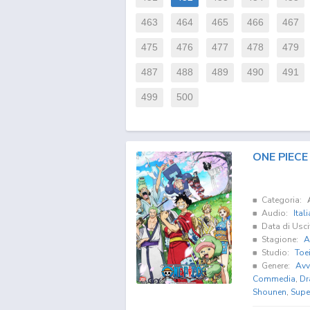
463
464
465
466
467
475
476
477
478
479
487
488
489
490
491
499
500
ONE PIECE 
Categoria:
Audio:
Ital
Data di Usci
Stagione:
A
Studio:
Toe
Genere:
Avv
Commedia
,
Dr
Shounen
,
Supe