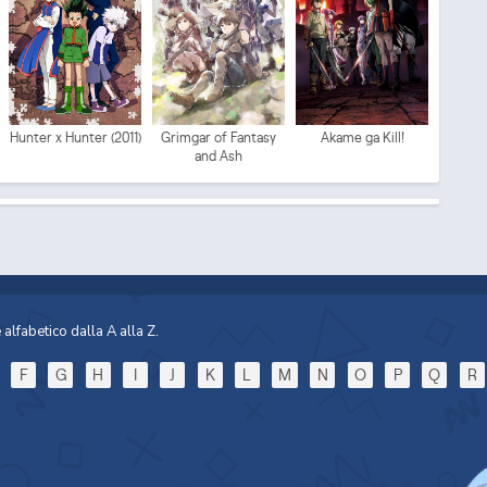
Mo
Hunter x Hunter (2011)
Grimgar of Fantasy
Akame ga Kill!
and Ash
Sp
alfabetico dalla A alla Z.
F
G
H
I
J
K
L
M
N
O
P
Q
R