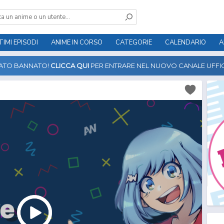
TIMI EPISODI
ANIME IN CORSO
CATEGORIE
CALENDARIO
A
TATO BANNATO!
CLICCA QUI
PER ENTRARE NEL NUOVO CANALE UFFIC