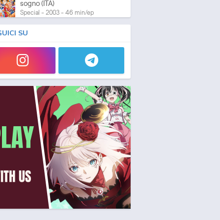
sogno (ITA)
Special - 2003 - 46 min/ep
GUICI SU
One Piece: L'ultima esibizione
Special - 2003 - 45 min/ep
One Piece: L'ultima esibizione
(ITA)
Special - 2003 - 45 min/ep
One Piece Movie 05:
Norowareta Seiken
Movie - 2004 - 1h e 35 min/ep
One Piece Movie 05:
Norowareta Seiken (ITA)
Movie - 2004 - 1h e 35 min/ep
One Piece Movie 06: Omatsuri
Danshaku to Himitsu no Shima