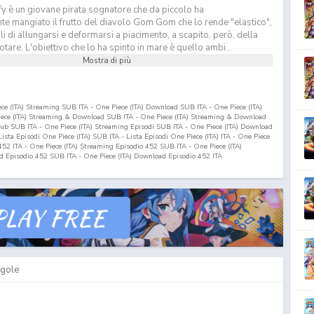
y è un giovane pirata sognatore che da piccolo ha
te mangiato il frutto del diavolo Gom Gom che lo rende "elastico",
 di allungarsi e deformarsi a piacimento, a scapito, però, della
otare. L'obiettivo che lo ha spinto in mare è quello ambi...
Mostra di più
iece (ITA) Streaming SUB ITA - One Piece (ITA) Download SUB ITA - One Piece (ITA)
Piece (ITA) Streaming & Download SUB ITA - One Piece (ITA) Streaming & Download
nsub SUB ITA - One Piece (ITA) Streaming Episodi SUB ITA - One Piece (ITA) Download
 Lista Episodi One Piece (ITA) SUB ITA - Lista Episodi One Piece (ITA) ITA - One Piece
452
ITA - One Piece (ITA) Streaming Episodio
452
SUB ITA - One Piece (ITA)
ad Episodio
452
SUB ITA - One Piece (ITA) Download Episodio
452
ITA
gole