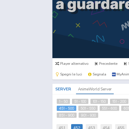
Player alternativo
Precedente
Spegni le luci
Segnala
MyAnim
SERVER
AnimeWorld Server
1 - 50
51 - 100
101 - 150
151 - 200
451 - 500
501 - 550
551 - 600
601
851 - 900
901 - 930
451
452
453
454
455