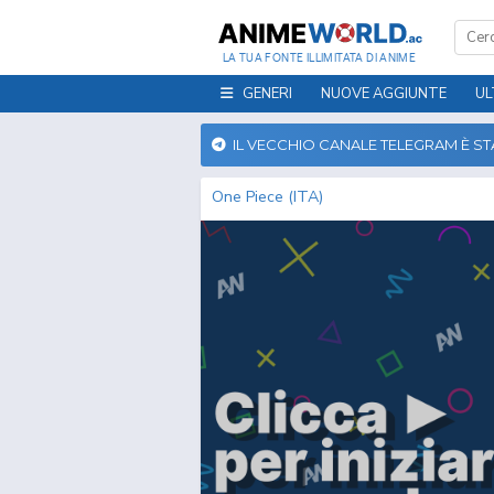
LA TUA FONTE ILLIMITATA DI ANIME
GENERI
NUOVE AGGIUNTE
UL
IL VECCHIO CANALE TELEGRAM È S
One Piece (ITA)