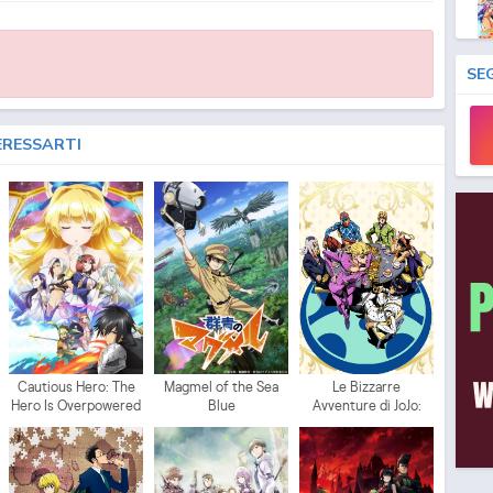
SE
ERESSARTI
Cautious Hero: The
Magmel of the Sea
Le Bizzarre
Hero Is Overpowered
Blue
Avventure di JoJo:
but Overly Cautious
Vento Aureo