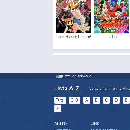
Tutor Hitman Reborn!
Toriko
TITOLO ALTERNATIVO
Lista A-Z
Cerca un anime in ordine 
Tutti
0-9
A
B
C
D
E
Z
AIUTO
LINK