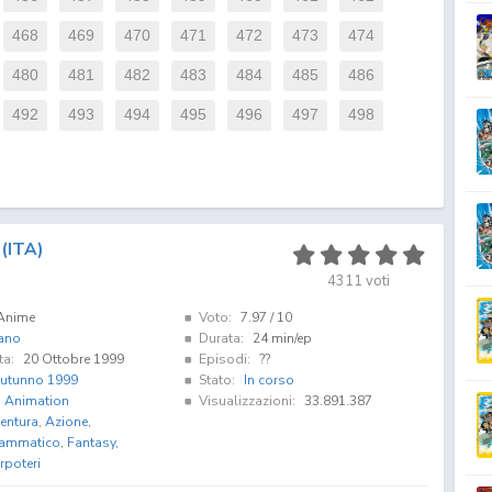
468
469
470
471
472
473
474
480
481
482
483
484
485
486
492
493
494
495
496
497
498
(ITA)
4311
voti
Anime
Voto:
7.97
/ 10
iano
Durata:
24 min/ep
ta:
20 Ottobre 1999
Episodi:
??
utunno 1999
Stato:
In corso
i Animation
Visualizzazioni:
33.891.387
entura
,
Azione
,
ammatico
,
Fantasy
,
rpoteri