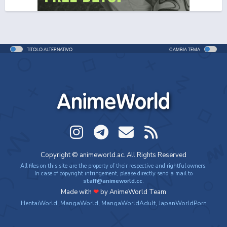
One Piece Movie 06: Omatsuri Danshaku to Himitsu
no Shima
Movie - 2005 - 1h e 31 min/ep
TITOLO ALTERNATIVO
CAMBIA TEMA
One Piece: Le avventure del detective Cappello di
Paglia
Special - 2005 - 42 min/ep
AnimeWorld
One Piece: Le avventure del detective Cappello di
Paglia (ITA)
Special - 2005 - 42 min/ep
One Piece Movie 07: Karakuri-jou no Mecha Kyohei
Copyright © animeworld.ac. All Rights Reserved
Movie - 2006 - 1h e 34 min/ep
All files on this site are the property of their respective and rightful owners.
In case of copyright infringement, please directly send a mail to
staff@animeworld.cc
.
One Piece Movie 07: Karakuri-jou no Mecha Kyohei
Made with
❤
by AnimeWorld Team
(ITA)
HentaiWorld
,
MangaWorld
,
MangaWorldAdult
,
JapanWorldPorn
Movie - 2006 - 1h e 34 min/ep