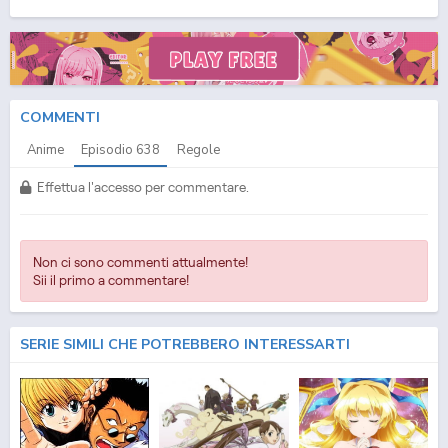
(ITA) Streaming Episodio
638
ITA - One Piece (ITA) Download Episodio
638
SUB ITA -
One Piece (ITA) Download Episodio
638
ITA
COMMENTI
Anime
Episodio
638
Regole
Effettua l'accesso per commentare.
Non ci sono commenti attualmente!
Sii il primo a commentare!
SERIE SIMILI CHE POTREBBERO INTERESSARTI