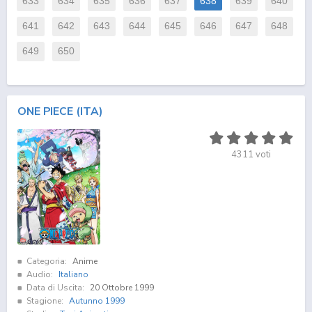
633
634
635
636
637
638
639
640
641
642
643
644
645
646
647
648
649
650
ONE PIECE (ITA)
4311
voti
Categoria:
Anime
Audio:
Italiano
Data di Uscita:
20 Ottobre 1999
Stagione:
Autunno 1999