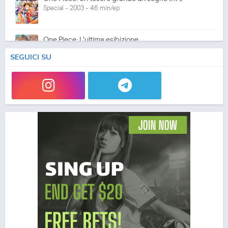
Special - 2003 - 46 min/ep
One Piece: L'ultima esibizione
Special - 2003 - 45 min/ep
SEGUICI SU
One Piece: L'ultima esibizione (ITA)
Special - 2003 - 45 min/ep
One Piece Movie 05: Norowareta Seiken
Movie - 2004 - 1h e 35 min/ep
One Piece Movie 05: Norowareta Seiken (ITA)
Movie - 2004 - 1h e 35 min/ep
One Piece Movie 06: Omatsuri Danshaku to Himitsu
no Shima (ITA)
Movie - 2005 - 1h e 31 min/ep