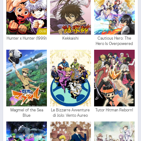
DUB
Hunter x Hunter (1999)
Kekkaishi
Cautious Hero: The
Hero Is Overpowered
but Overly Cautious
Magmel of the Sea
Le Bizzarre Avventure
Tutor Hitman Reborn!
Blue
di JoJo: Vento Aureo