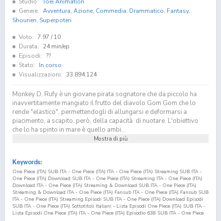
Studio:
Toei Animation
Genere:
Avventura
,
Azione
,
Commedia
,
Drammatico
,
Fantasy
,
Shounen
,
Superpoteri
Voto:
7.97
/ 10
Durata:
24 min/ep
Episodi:
??
Stato:
In corso
Visualizzazioni:
33.894.124
Monkey D. Rufy è un giovane pirata sognatore che da piccolo ha
inavvertitamente mangiato il frutto del diavolo Gom Gom che lo
rende "elastico", permettendogli di allungarsi e deformarsi a
piacimento, a scapito, però, della capacità di nuotare. L'obiettivo
che lo ha spinto in mare è quello ambi...
Mostra di più
Keywords:
One Piece (ITA) SUB ITA - One Piece (ITA) ITA - One Piece (ITA) Streaming SUB ITA -
One Piece (ITA) Download SUB ITA - One Piece (ITA) Streaming ITA - One Piece (ITA)
Download ITA - One Piece (ITA) Streaming & Download SUB ITA - One Piece (ITA)
Streaming & Download ITA - One Piece (ITA) Fansub ITA - One Piece (ITA) Fansub SUB
ITA - One Piece (ITA) Streaming Episodi SUB ITA - One Piece (ITA) Download Episodi
SUB ITA - One Piece (ITA) Sottotitoli Italiani - Lista Episodi One Piece (ITA) SUB ITA -
Lista Episodi One Piece (ITA) ITA - One Piece (ITA) Episodio
638
SUB ITA - One Piece
(ITA) Episodio
638
ITA - One Piece (ITA) Streaming Episodio
638
SUB ITA - One Piece