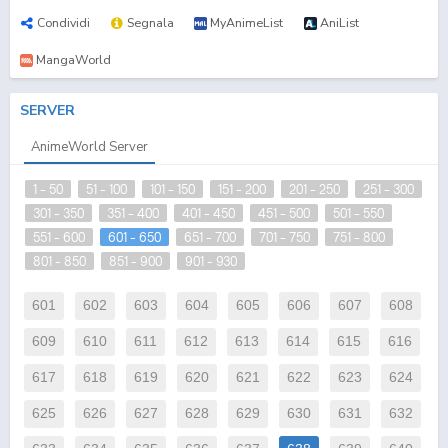
Condividi
Segnala
MyAnimeList
AniList
MangaWorld
SERVER
AnimeWorld Server
1 - 50
51 - 100
101 - 150
151 - 200
201 - 250
251 - 300
301 - 350
351 - 400
401 - 450
451 - 500
501 - 550
551 - 600
601 - 650
651 - 700
701 - 750
751 - 800
801 - 850
851 - 900
901 - 930
601
602
603
604
605
606
607
608
609
610
611
612
613
614
615
616
617
618
619
620
621
622
623
624
625
626
627
628
629
630
631
632