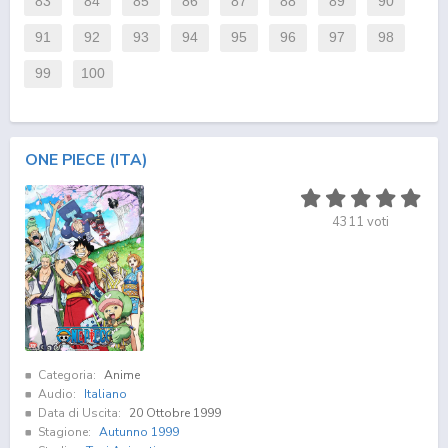
83
84
85
86
87
88
89
90
91
92
93
94
95
96
97
98
99
100
ONE PIECE (ITA)
4311
voti
Categoria:
Anime
Audio:
Italiano
Data di Uscita:
20 Ottobre 1999
Stagione:
Autunno 1999