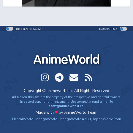
One Piece Movie 06: Omatsuri Danshaku to Himitsu
no Shima
Movie - 2005 - 1h e 31 min/ep
TITOLO ALTERNATIVO
CAMBIA TEMA
One Piece: Le avventure del detective Cappello di
Paglia
Special - 2005 - 42 min/ep
AnimeWorld
One Piece: Le avventure del detective Cappello di
Paglia (ITA)
Special - 2005 - 42 min/ep
One Piece Movie 07: Karakuri-jou no Mecha Kyohei
Copyright © animeworld.ac. All Rights Reserved
Movie - 2006 - 1h e 34 min/ep
All files on this site are the property of their respective and rightful owners.
In case of copyright infringement, please directly send a mail to
staff@animeworld.cc
.
One Piece Movie 07: Karakuri-jou no Mecha Kyohei
Made with
❤
by AnimeWorld Team
(ITA)
HentaiWorld
,
MangaWorld
,
MangaWorldAdult
,
JapanWorldPorn
Movie - 2006 - 1h e 34 min/ep