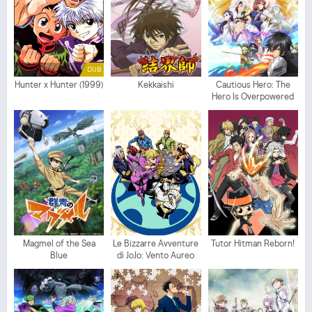
DUB
Hunter x Hunter (1999)
Kekkaishi
Cautious Hero: The
Hero Is Overpowered
but Overly Cautious
Magmel of the Sea
Le Bizzarre Avventure
Tutor Hitman Reborn!
Blue
di JoJo: Vento Aureo