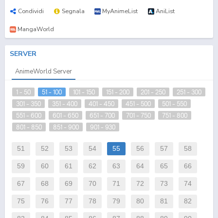
Condividi
Segnala
MyAnimeList
AniList
MangaWorld
SERVER
AnimeWorld Server
1 - 50
51 - 100
101 - 150
151 - 200
201 - 250
251 - 300
301 - 350
351 - 400
401 - 450
451 - 500
501 - 550
551 - 600
601 - 650
651 - 700
701 - 750
751 - 800
801 - 850
851 - 900
901 - 930
51
52
53
54
55
56
57
58
59
60
61
62
63
64
65
66
67
68
69
70
71
72
73
74
75
76
77
78
79
80
81
82