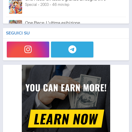
Special - 2003 - 46 min/ep
One Piece: L'ultima esibizione
Special - 2003 - 45 min/ep
SEGUICI SU
One Piece: L'ultima esibizione (ITA)
Special - 2003 - 45 min/ep
One Piece Movie 05: Norowareta Seiken
Movie - 2004 - 1h e 35 min/ep
One Piece Movie 05: Norowareta Seiken (ITA)
Movie - 2004 - 1h e 35 min/ep
One Piece Movie 06: Omatsuri Danshaku to Himitsu
no Shima (ITA)
Movie - 2005 - 1h e 31 min/ep