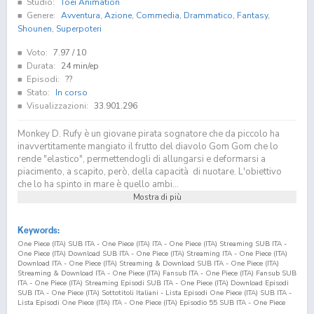
Studio:
Toei Animation
Genere:
Avventura
,
Azione
,
Commedia
,
Drammatico
,
Fantasy
,
Shounen
,
Superpoteri
Voto:
7.97
/ 10
Durata:
24 min/ep
Episodi:
??
Stato:
In corso
Visualizzazioni:
33.901.296
Monkey D. Rufy è un giovane pirata sognatore che da piccolo ha
inavvertitamente mangiato il frutto del diavolo Gom Gom che lo
rende "elastico", permettendogli di allungarsi e deformarsi a
piacimento, a scapito, però, della capacità di nuotare. L'obiettivo
che lo ha spinto in mare è quello ambi...
Mostra di più
Keywords:
One Piece (ITA) SUB ITA - One Piece (ITA) ITA - One Piece (ITA) Streaming SUB ITA -
One Piece (ITA) Download SUB ITA - One Piece (ITA) Streaming ITA - One Piece (ITA)
Download ITA - One Piece (ITA) Streaming & Download SUB ITA - One Piece (ITA)
Streaming & Download ITA - One Piece (ITA) Fansub ITA - One Piece (ITA) Fansub SUB
ITA - One Piece (ITA) Streaming Episodi SUB ITA - One Piece (ITA) Download Episodi
SUB ITA - One Piece (ITA) Sottotitoli Italiani - Lista Episodi One Piece (ITA) SUB ITA -
Lista Episodi One Piece (ITA) ITA - One Piece (ITA) Episodio
55
SUB ITA - One Piece
(ITA) Episodio
55
ITA - One Piece (ITA) Streaming Episodio
55
SUB ITA - One Piece