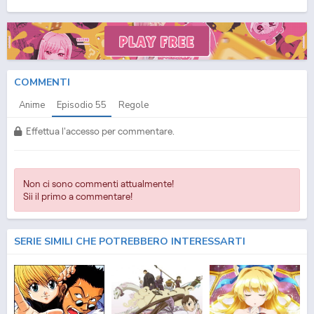
(ITA) Streaming Episodio
55
ITA - One Piece (ITA) Download Episodio
55
SUB ITA -
One Piece (ITA) Download Episodio
55
ITA
COMMENTI
Anime
Episodio
55
Regole
Effettua l'accesso per commentare.
Non ci sono commenti attualmente!
Sii il primo a commentare!
SERIE SIMILI CHE POTREBBERO INTERESSARTI