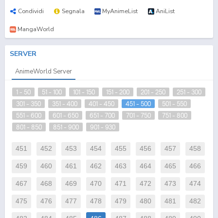
Condividi
Segnala
MyAnimeList
AniList
MangaWorld
SERVER
AnimeWorld Server
1 - 50
51 - 100
101 - 150
151 - 200
201 - 250
251 - 300
301 - 350
351 - 400
401 - 450
451 - 500
501 - 550
551 - 600
601 - 650
651 - 700
701 - 750
751 - 800
801 - 850
851 - 900
901 - 930
451
452
453
454
455
456
457
458
459
460
461
462
463
464
465
466
467
468
469
470
471
472
473
474
475
476
477
478
479
480
481
482