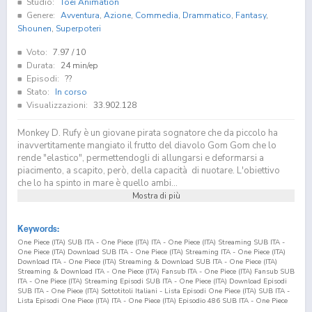
Studio:
Toei Animation
Genere:
Avventura
,
Azione
,
Commedia
,
Drammatico
,
Fantasy
,
Shounen
,
Superpoteri
Voto:
7.97
/ 10
Durata:
24 min/ep
Episodi:
??
Stato:
In corso
Visualizzazioni:
33.902.128
Monkey D. Rufy è un giovane pirata sognatore che da piccolo ha
inavvertitamente mangiato il frutto del diavolo Gom Gom che lo
rende "elastico", permettendogli di allungarsi e deformarsi a
piacimento, a scapito, però, della capacità di nuotare. L'obiettivo
che lo ha spinto in mare è quello ambi...
Mostra di più
Keywords:
One Piece (ITA) SUB ITA - One Piece (ITA) ITA - One Piece (ITA) Streaming SUB ITA -
One Piece (ITA) Download SUB ITA - One Piece (ITA) Streaming ITA - One Piece (ITA)
Download ITA - One Piece (ITA) Streaming & Download SUB ITA - One Piece (ITA)
Streaming & Download ITA - One Piece (ITA) Fansub ITA - One Piece (ITA) Fansub SUB
ITA - One Piece (ITA) Streaming Episodi SUB ITA - One Piece (ITA) Download Episodi
SUB ITA - One Piece (ITA) Sottotitoli Italiani - Lista Episodi One Piece (ITA) SUB ITA -
Lista Episodi One Piece (ITA) ITA - One Piece (ITA) Episodio
486
SUB ITA - One Piece
(ITA) Episodio
486
ITA - One Piece (ITA) Streaming Episodio
486
SUB ITA - One Piece