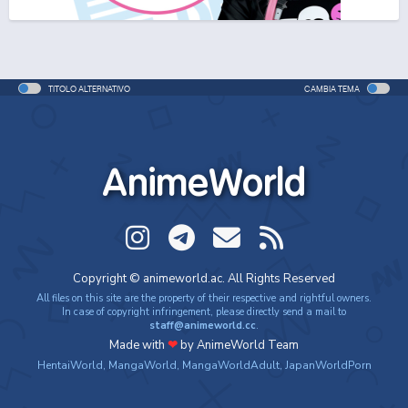
One Piece Movie 06: Omatsuri Danshaku to Himitsu
no Shima
Movie - 2005 - 1h e 31 min/ep
TITOLO ALTERNATIVO
CAMBIA TEMA
One Piece: Le avventure del detective Cappello di
Paglia
Special - 2005 - 42 min/ep
AnimeWorld
One Piece: Le avventure del detective Cappello di
Paglia (ITA)
Special - 2005 - 42 min/ep
One Piece Movie 07: Karakuri-jou no Mecha Kyohei
Copyright © animeworld.ac. All Rights Reserved
Movie - 2006 - 1h e 34 min/ep
All files on this site are the property of their respective and rightful owners.
In case of copyright infringement, please directly send a mail to
staff@animeworld.cc
.
One Piece Movie 07: Karakuri-jou no Mecha Kyohei
Made with
❤
by AnimeWorld Team
(ITA)
HentaiWorld
,
MangaWorld
,
MangaWorldAdult
,
JapanWorldPorn
Movie - 2006 - 1h e 34 min/ep