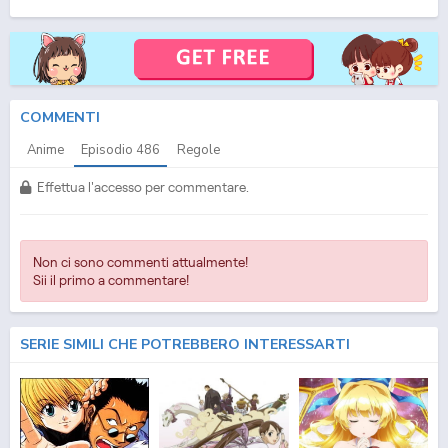
(ITA) Streaming Episodio
486
ITA - One Piece (ITA) Download Episodio
486
SUB ITA -
One Piece (ITA) Download Episodio
486
ITA
COMMENTI
Anime
Episodio
486
Regole
Effettua l'accesso per commentare.
Non ci sono commenti attualmente!
Sii il primo a commentare!
SERIE SIMILI CHE POTREBBERO INTERESSARTI