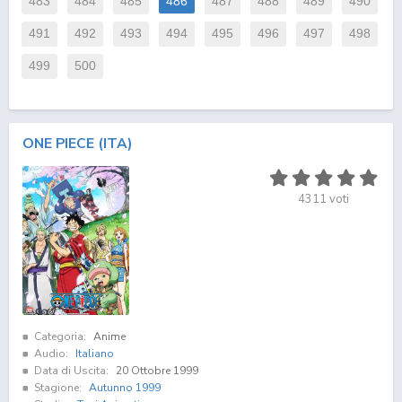
483
484
485
486
487
488
489
490
491
492
493
494
495
496
497
498
499
500
ONE PIECE (ITA)
4311
voti
Categoria:
Anime
Audio:
Italiano
Data di Uscita:
20 Ottobre 1999
Stagione:
Autunno 1999