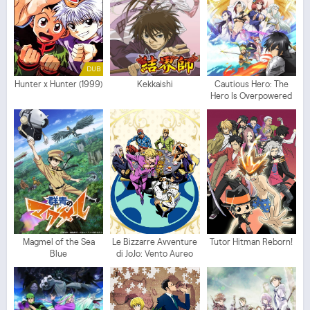
DUB
Hunter x Hunter (1999)
Kekkaishi
Cautious Hero: The
Hero Is Overpowered
but Overly Cautious
Magmel of the Sea
Le Bizzarre Avventure
Tutor Hitman Reborn!
Blue
di JoJo: Vento Aureo