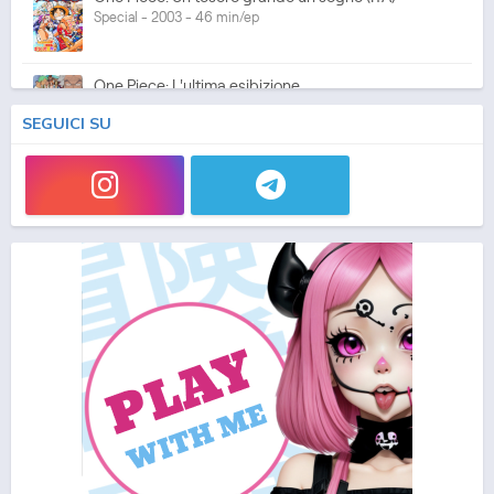
Special - 2003 - 46 min/ep
One Piece: L'ultima esibizione
Special - 2003 - 45 min/ep
SEGUICI SU
One Piece: L'ultima esibizione (ITA)
Special - 2003 - 45 min/ep
One Piece Movie 05: Norowareta Seiken
Movie - 2004 - 1h e 35 min/ep
One Piece Movie 05: Norowareta Seiken (ITA)
Movie - 2004 - 1h e 35 min/ep
One Piece Movie 06: Omatsuri Danshaku to Himitsu
no Shima (ITA)
Movie - 2005 - 1h e 31 min/ep