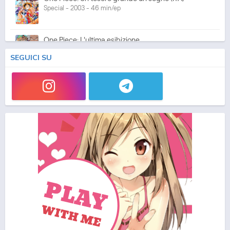
Special - 2003 - 46 min/ep
One Piece: L'ultima esibizione
Special - 2003 - 45 min/ep
SEGUICI SU
One Piece: L'ultima esibizione (ITA)
Special - 2003 - 45 min/ep
One Piece Movie 05: Norowareta Seiken
Movie - 2004 - 1h e 35 min/ep
One Piece Movie 05: Norowareta Seiken (ITA)
Movie - 2004 - 1h e 35 min/ep
One Piece Movie 06: Omatsuri Danshaku to Himitsu
no Shima (ITA)
Movie - 2005 - 1h e 31 min/ep