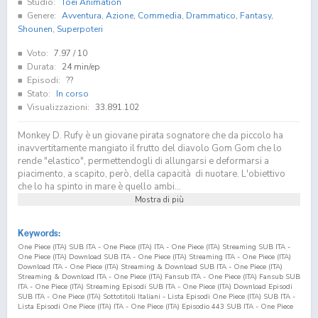
Studio:
Toei Animation
Genere:
Avventura
,
Azione
,
Commedia
,
Drammatico
,
Fantasy
,
Shounen
,
Superpoteri
Voto:
7.97
/ 10
Durata:
24 min/ep
Episodi:
??
Stato:
In corso
Visualizzazioni:
33.891.102
Monkey D. Rufy è un giovane pirata sognatore che da piccolo ha
inavvertitamente mangiato il frutto del diavolo Gom Gom che lo
rende "elastico", permettendogli di allungarsi e deformarsi a
piacimento, a scapito, però, della capacità di nuotare. L'obiettivo
che lo ha spinto in mare è quello ambi...
Mostra di più
Keywords:
One Piece (ITA) SUB ITA - One Piece (ITA) ITA - One Piece (ITA) Streaming SUB ITA -
One Piece (ITA) Download SUB ITA - One Piece (ITA) Streaming ITA - One Piece (ITA)
Download ITA - One Piece (ITA) Streaming & Download SUB ITA - One Piece (ITA)
Streaming & Download ITA - One Piece (ITA) Fansub ITA - One Piece (ITA) Fansub SUB
ITA - One Piece (ITA) Streaming Episodi SUB ITA - One Piece (ITA) Download Episodi
SUB ITA - One Piece (ITA) Sottotitoli Italiani - Lista Episodi One Piece (ITA) SUB ITA -
Lista Episodi One Piece (ITA) ITA - One Piece (ITA) Episodio
443
SUB ITA - One Piece
(ITA) Episodio
443
ITA - One Piece (ITA) Streaming Episodio
443
SUB ITA - One Piece