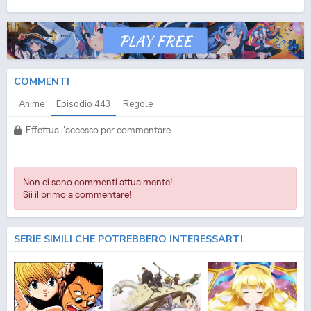
(ITA) Streaming Episodio
443
ITA - One Piece (ITA) Download Episodio
443
SUB ITA -
One Piece (ITA) Download Episodio
443
ITA
COMMENTI
Anime
Episodio
443
Regole
Effettua l'accesso per commentare.
Non ci sono commenti attualmente!
Sii il primo a commentare!
SERIE SIMILI CHE POTREBBERO INTERESSARTI