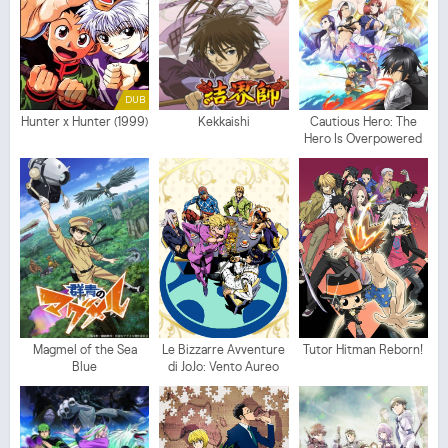
DUB
Hunter x Hunter (1999)
Kekkaishi
Cautious Hero: The
Hero Is Overpowered
but Overly Cautious
Magmel of the Sea
Le Bizzarre Avventure
Tutor Hitman Reborn!
Blue
di JoJo: Vento Aureo