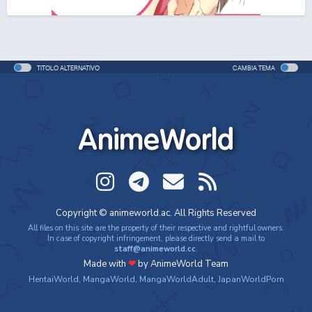
One Piece Movie 06: Omatsuri Danshaku to Himitsu
no Shima
Movie - 2005 - 1h e 31 min/ep
TITOLO ALTERNATIVO
CAMBIA TEMA
One Piece: Le avventure del detective Cappello di
Paglia
Special - 2005 - 42 min/ep
AnimeWorld
One Piece: Le avventure del detective Cappello di
Paglia (ITA)
Special - 2005 - 42 min/ep
One Piece Movie 07: Karakuri-jou no Mecha Kyohei
Copyright © animeworld.ac. All Rights Reserved
Movie - 2006 - 1h e 34 min/ep
All files on this site are the property of their respective and rightful owners.
In case of copyright infringement, please directly send a mail to
staff@animeworld.cc
.
One Piece Movie 07: Karakuri-jou no Mecha Kyohei
Made with
❤
by AnimeWorld Team
(ITA)
HentaiWorld
,
MangaWorld
,
MangaWorldAdult
,
JapanWorldPorn
Movie - 2006 - 1h e 34 min/ep