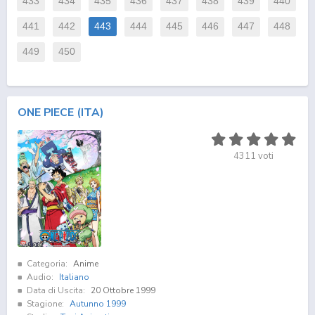
433
434
435
436
437
438
439
440
441
442
443
444
445
446
447
448
449
450
ONE PIECE (ITA)
4311
voti
Categoria:
Anime
Audio:
Italiano
Data di Uscita:
20 Ottobre 1999
Stagione:
Autunno 1999