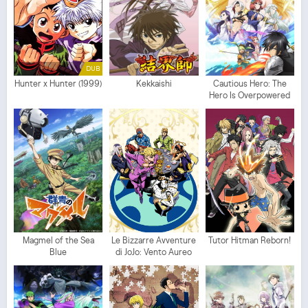
DUB
Hunter x Hunter (1999)
Kekkaishi
Cautious Hero: The
Hero Is Overpowered
but Overly Cautious
Magmel of the Sea
Le Bizzarre Avventure
Tutor Hitman Reborn!
Blue
di JoJo: Vento Aureo