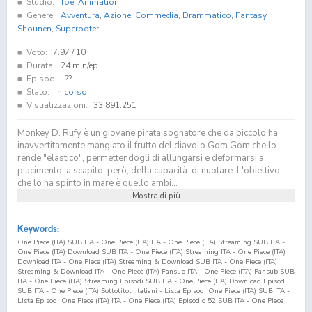
Studio:
Toei Animation
Genere:
Avventura
,
Azione
,
Commedia
,
Drammatico
,
Fantasy
,
Shounen
,
Superpoteri
Voto:
7.97
/ 10
Durata:
24 min/ep
Episodi:
??
Stato:
In corso
Visualizzazioni:
33.891.251
Monkey D. Rufy è un giovane pirata sognatore che da piccolo ha
inavvertitamente mangiato il frutto del diavolo Gom Gom che lo
rende "elastico", permettendogli di allungarsi e deformarsi a
piacimento, a scapito, però, della capacità di nuotare. L'obiettivo
che lo ha spinto in mare è quello ambi...
Mostra di più
Keywords:
One Piece (ITA) SUB ITA - One Piece (ITA) ITA - One Piece (ITA) Streaming SUB ITA -
One Piece (ITA) Download SUB ITA - One Piece (ITA) Streaming ITA - One Piece (ITA)
Download ITA - One Piece (ITA) Streaming & Download SUB ITA - One Piece (ITA)
Streaming & Download ITA - One Piece (ITA) Fansub ITA - One Piece (ITA) Fansub SUB
ITA - One Piece (ITA) Streaming Episodi SUB ITA - One Piece (ITA) Download Episodi
SUB ITA - One Piece (ITA) Sottotitoli Italiani - Lista Episodi One Piece (ITA) SUB ITA -
Lista Episodi One Piece (ITA) ITA - One Piece (ITA) Episodio
52
SUB ITA - One Piece
(ITA) Episodio
52
ITA - One Piece (ITA) Streaming Episodio
52
SUB ITA - One Piece