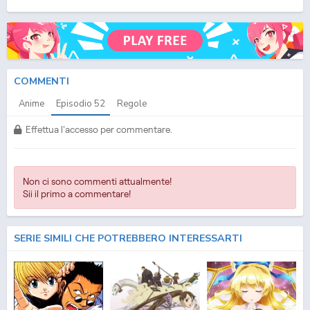
(ITA) Streaming Episodio
52
ITA - One Piece (ITA) Download Episodio
52
SUB ITA -
One Piece (ITA) Download Episodio
52
ITA
COMMENTI
Anime
Episodio
52
Regole
Effettua l'accesso per commentare.
Non ci sono commenti attualmente!
Sii il primo a commentare!
SERIE SIMILI CHE POTREBBERO INTERESSARTI