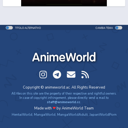
One Piece Movie 06: Omatsuri Danshaku to Himitsu
no Shima
Movie - 2005 - 1h e 31 min/ep
TITOLO ALTERNATIVO
CAMBIA TEMA
One Piece: Le avventure del detective Cappello di
Paglia
Special - 2005 - 42 min/ep
AnimeWorld
One Piece: Le avventure del detective Cappello di
Paglia (ITA)
Special - 2005 - 42 min/ep
One Piece Movie 07: Karakuri-jou no Mecha Kyohei
Copyright © animeworld.ac. All Rights Reserved
Movie - 2006 - 1h e 34 min/ep
All files on this site are the property of their respective and rightful owners.
In case of copyright infringement, please directly send a mail to
staff@animeworld.cc
.
One Piece Movie 07: Karakuri-jou no Mecha Kyohei
Made with
❤
by AnimeWorld Team
(ITA)
HentaiWorld
,
MangaWorld
,
MangaWorldAdult
,
JapanWorldPorn
Movie - 2006 - 1h e 34 min/ep