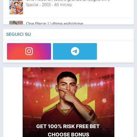
Special - 2003 - 46 min/ep
One Piece: L'ultima esibizione
Special - 2003 - 45 min/ep
SEGUICI SU
One Piece: L'ultima esibizione (ITA)
Special - 2003 - 45 min/ep
One Piece Movie 05: Norowareta Seiken
Movie - 2004 - 1h e 35 min/ep
One Piece Movie 05: Norowareta Seiken (ITA)
Movie - 2004 - 1h e 35 min/ep
One Piece Movie 06: Omatsuri Danshaku to Himitsu
no Shima (ITA)
Movie - 2005 - 1h e 31 min/ep