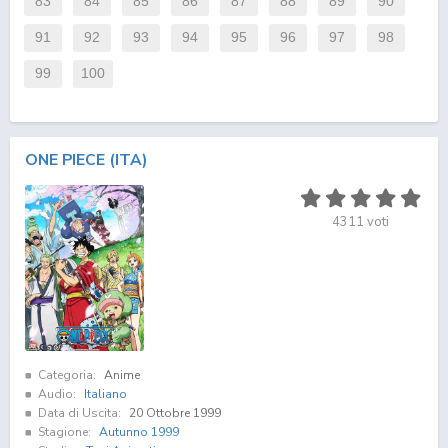
83
84
85
86
87
88
89
90
91
92
93
94
95
96
97
98
99
100
ONE PIECE (ITA)
4311
voti
Categoria:
Anime
Audio:
Italiano
Data di Uscita:
20 Ottobre 1999
Stagione:
Autunno 1999