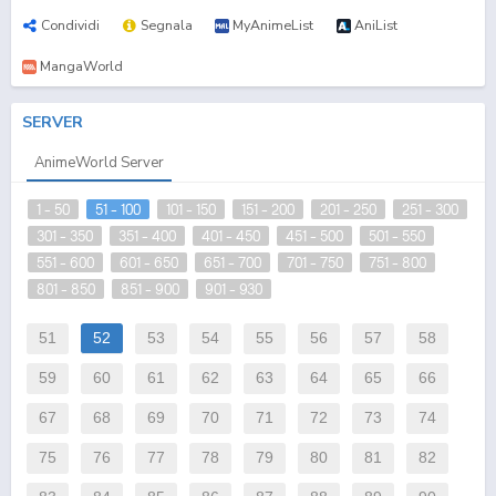
Condividi
Segnala
MyAnimeList
AniList
MangaWorld
SERVER
AnimeWorld Server
1 - 50
51 - 100
101 - 150
151 - 200
201 - 250
251 - 300
301 - 350
351 - 400
401 - 450
451 - 500
501 - 550
551 - 600
601 - 650
651 - 700
701 - 750
751 - 800
801 - 850
851 - 900
901 - 930
51
52
53
54
55
56
57
58
59
60
61
62
63
64
65
66
67
68
69
70
71
72
73
74
75
76
77
78
79
80
81
82