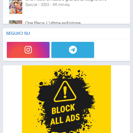
Special - 2003 - 46 min/ep
One Piece: L'ultima esibizione
Special - 2003 - 45 min/ep
SEGUICI SU
One Piece: L'ultima esibizione (ITA)
Special - 2003 - 45 min/ep
One Piece Movie 05: Norowareta Seiken
Movie - 2004 - 1h e 35 min/ep
One Piece Movie 05: Norowareta Seiken (ITA)
Movie - 2004 - 1h e 35 min/ep
One Piece Movie 06: Omatsuri Danshaku to Himitsu
no Shima (ITA)
Movie - 2005 - 1h e 31 min/ep