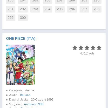
283
284
285
286
287
288
289
290
291
292
293
294
295
296
297
298
299
300
ONE PIECE (ITA)
4312
voti
Categoria:
Anime
Audio:
Italiano
Data di Uscita:
20 Ottobre 1999
Stagione:
Autunno 1999