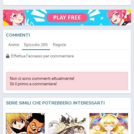
(ITA) Streaming Episodio
265
ITA - One Piece (ITA) Download Episodio
265
SUB ITA -
One Piece (ITA) Download Episodio
265
ITA
COMMENTI
Anime
Episodio
265
Regole
Effettua l'accesso per commentare.
Non ci sono commenti attualmente!
Sii il primo a commentare!
SERIE SIMILI CHE POTREBBERO INTERESSARTI