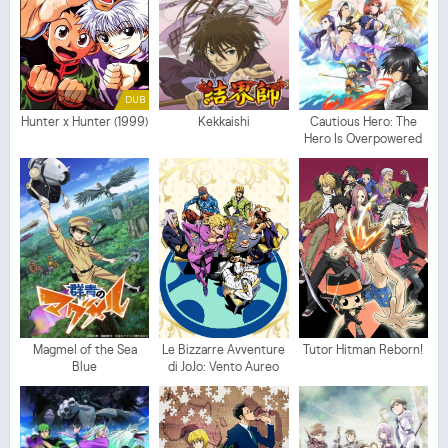
DUB
Hunter x Hunter (1999)
Kekkaishi
Cautious Hero: The
Hero Is Overpowered
but Overly Cautious
Magmel of the Sea
Le Bizzarre Avventure
Tutor Hitman Reborn!
Blue
di JoJo: Vento Aureo