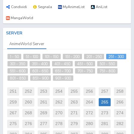
Condividi
Segnala
MyAnimeList
AniList
MangaWorld
SERVER
AnimeWorld Server
1 - 50
51 - 100
101 - 150
151 - 200
201 - 250
251 - 300
301 - 350
351 - 400
401 - 450
451 - 500
501 - 550
551 - 600
601 - 650
651 - 700
701 - 750
751 - 800
801 - 850
851 - 900
901 - 930
251
252
253
254
255
256
257
258
259
260
261
262
263
264
265
266
267
268
269
270
271
272
273
274
275
276
277
278
279
280
281
282