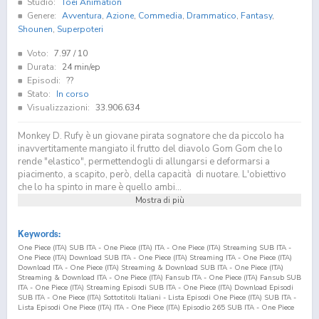
Studio:
Toei Animation
Genere:
Avventura
,
Azione
,
Commedia
,
Drammatico
,
Fantasy
,
Shounen
,
Superpoteri
Voto:
7.97
/ 10
Durata:
24 min/ep
Episodi:
??
Stato:
In corso
Visualizzazioni:
33.906.634
Monkey D. Rufy è un giovane pirata sognatore che da piccolo ha
inavvertitamente mangiato il frutto del diavolo Gom Gom che lo
rende "elastico", permettendogli di allungarsi e deformarsi a
piacimento, a scapito, però, della capacità di nuotare. L'obiettivo
che lo ha spinto in mare è quello ambi...
Mostra di più
Keywords:
One Piece (ITA) SUB ITA - One Piece (ITA) ITA - One Piece (ITA) Streaming SUB ITA -
One Piece (ITA) Download SUB ITA - One Piece (ITA) Streaming ITA - One Piece (ITA)
Download ITA - One Piece (ITA) Streaming & Download SUB ITA - One Piece (ITA)
Streaming & Download ITA - One Piece (ITA) Fansub ITA - One Piece (ITA) Fansub SUB
ITA - One Piece (ITA) Streaming Episodi SUB ITA - One Piece (ITA) Download Episodi
SUB ITA - One Piece (ITA) Sottotitoli Italiani - Lista Episodi One Piece (ITA) SUB ITA -
Lista Episodi One Piece (ITA) ITA - One Piece (ITA) Episodio
265
SUB ITA - One Piece
(ITA) Episodio
265
ITA - One Piece (ITA) Streaming Episodio
265
SUB ITA - One Piece