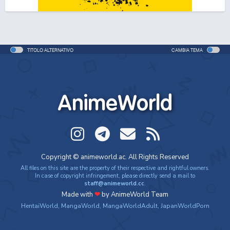
One Piece Movie 06: Omatsuri Danshaku to Himitsu
no Shima
Movie - 2005 - 1h e 31 min/ep
TITOLO ALTERNATIVO
CAMBIA TEMA
One Piece: Le avventure del detective Cappello di
Paglia
Special - 2005 - 42 min/ep
AnimeWorld
One Piece: Le avventure del detective Cappello di
Paglia (ITA)
Special - 2005 - 42 min/ep
One Piece Movie 07: Karakuri-jou no Mecha Kyohei
Copyright © animeworld.ac. All Rights Reserved
Movie - 2006 - 1h e 34 min/ep
All files on this site are the property of their respective and rightful owners.
In case of copyright infringement, please directly send a mail to
staff@animeworld.cc
.
One Piece Movie 07: Karakuri-jou no Mecha Kyohei
Made with
❤
by AnimeWorld Team
(ITA)
HentaiWorld
,
MangaWorld
,
MangaWorldAdult
,
JapanWorldPorn
Movie - 2006 - 1h e 34 min/ep