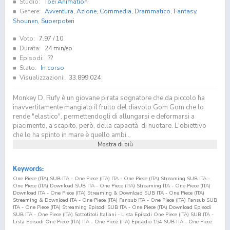
Studio:
Toei Animation
Genere:
Avventura
,
Azione
,
Commedia
,
Drammatico
,
Fantasy
,
Shounen
,
Superpoteri
Voto:
7.97
/ 10
Durata:
24 min/ep
Episodi:
??
Stato:
In corso
Visualizzazioni:
33.899.024
Monkey D. Rufy è un giovane pirata sognatore che da piccolo ha
inavvertitamente mangiato il frutto del diavolo Gom Gom che lo
rende "elastico", permettendogli di allungarsi e deformarsi a
piacimento, a scapito, però, della capacità di nuotare. L'obiettivo
che lo ha spinto in mare è quello ambi...
Mostra di più
Keywords:
One Piece (ITA) SUB ITA - One Piece (ITA) ITA - One Piece (ITA) Streaming SUB ITA -
One Piece (ITA) Download SUB ITA - One Piece (ITA) Streaming ITA - One Piece (ITA)
Download ITA - One Piece (ITA) Streaming & Download SUB ITA - One Piece (ITA)
Streaming & Download ITA - One Piece (ITA) Fansub ITA - One Piece (ITA) Fansub SUB
ITA - One Piece (ITA) Streaming Episodi SUB ITA - One Piece (ITA) Download Episodi
SUB ITA - One Piece (ITA) Sottotitoli Italiani - Lista Episodi One Piece (ITA) SUB ITA -
Lista Episodi One Piece (ITA) ITA - One Piece (ITA) Episodio
154
SUB ITA - One Piece
(ITA) Episodio
154
ITA - One Piece (ITA) Streaming Episodio
154
SUB ITA - One Piece