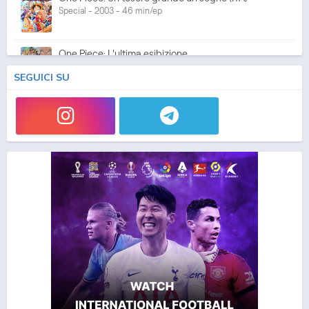
Special - 2003 - 46 min/ep
One Piece: L'ultima esibizione
Special - 2003 - 45 min/ep
SEGUICI SU
One Piece: L'ultima esibizione (ITA)
Special - 2003 - 45 min/ep
One Piece Movie 05: Norowareta Seiken
Movie - 2004 - 1h e 35 min/ep
One Piece Movie 05: Norowareta Seiken (ITA)
Movie - 2004 - 1h e 35 min/ep
One Piece Movie 06: Omatsuri Danshaku to Himitsu
no Shima (ITA)
Movie - 2005 - 1h e 31 min/ep