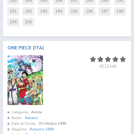
183
184
185
186
187
188
189
190
191
192
193
194
195
196
197
198
199
200
ONE PIECE (ITA)
4312
voti
Categoria:
Anime
Audio:
Italiano
Data di Uscita:
20 Ottobre 1999
Stagione:
Autunno 1999