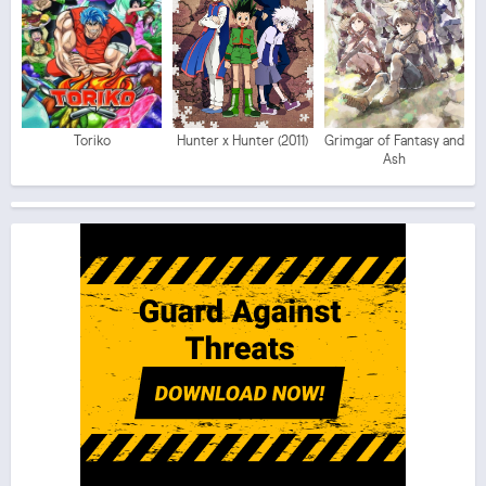
Toriko
Hunter x Hunter (2011)
Grimgar of Fantasy and
Ash