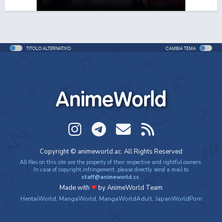
One Piece Movie 06: Omatsuri Danshaku to Himitsu
no Shima
Movie - 2005 - 1h e 31 min/ep
TITOLO ALTERNATIVO
CAMBIA TEMA
One Piece: Le avventure del detective Cappello di
Paglia
Special - 2005 - 42 min/ep
AnimeWorld
One Piece: Le avventure del detective Cappello di
Paglia (ITA)
Special - 2005 - 42 min/ep
One Piece Movie 07: Karakuri-jou no Mecha Kyohei
Copyright © animeworld.ac. All Rights Reserved
Movie - 2006 - 1h e 34 min/ep
All files on this site are the property of their respective and rightful owners.
In case of copyright infringement, please directly send a mail to
staff@animeworld.cc
.
One Piece Movie 07: Karakuri-jou no Mecha Kyohei
Made with
❤
by AnimeWorld Team
(ITA)
HentaiWorld
,
MangaWorld
,
MangaWorldAdult
,
JapanWorldPorn
Movie - 2006 - 1h e 34 min/ep