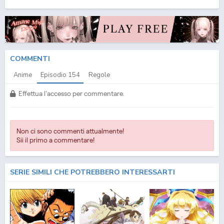
(ITA) Streaming Episodio
154
ITA - One Piece (ITA) Download Episodio
154
SUB ITA -
One Piece (ITA) Download Episodio
154
ITA
COMMENTI
Anime
Episodio
154
Regole
Effettua l'accesso per commentare.
Non ci sono commenti attualmente!
Sii il primo a commentare!
SERIE SIMILI CHE POTREBBERO INTERESSARTI