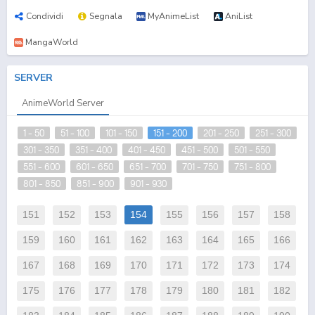
Condividi
Segnala
MyAnimeList
AniList
MangaWorld
SERVER
AnimeWorld Server
1 - 50
51 - 100
101 - 150
151 - 200
201 - 250
251 - 300
301 - 350
351 - 400
401 - 450
451 - 500
501 - 550
551 - 600
601 - 650
651 - 700
701 - 750
751 - 800
801 - 850
851 - 900
901 - 930
151
152
153
154
155
156
157
158
159
160
161
162
163
164
165
166
167
168
169
170
171
172
173
174
175
176
177
178
179
180
181
182