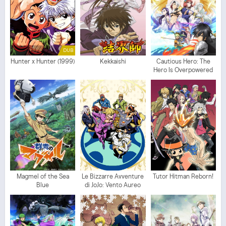
DUB
Hunter x Hunter (1999)
Kekkaishi
Cautious Hero: The
Hero Is Overpowered
but Overly Cautious
Magmel of the Sea
Le Bizzarre Avventure
Tutor Hitman Reborn!
Blue
di JoJo: Vento Aureo