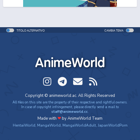
One Piece Movie 06: Omatsuri Danshaku to Himitsu
no Shima
Movie - 2005 - 1h e 31 min/ep
TITOLO ALTERNATIVO
CAMBIA TEMA
One Piece: Le avventure del detective Cappello di
Paglia
Special - 2005 - 42 min/ep
AnimeWorld
One Piece: Le avventure del detective Cappello di
Paglia (ITA)
Special - 2005 - 42 min/ep
One Piece Movie 07: Karakuri-jou no Mecha Kyohei
Copyright © animeworld.ac. All Rights Reserved
Movie - 2006 - 1h e 34 min/ep
All files on this site are the property of their respective and rightful owners.
In case of copyright infringement, please directly send a mail to
staff@animeworld.cc
.
One Piece Movie 07: Karakuri-jou no Mecha Kyohei
Made with
❤
by AnimeWorld Team
(ITA)
HentaiWorld
,
MangaWorld
,
MangaWorldAdult
,
JapanWorldPorn
Movie - 2006 - 1h e 34 min/ep