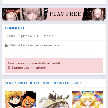
(ITA) Streaming Episodio
834
ITA - One Piece (ITA) Download Episodio
834
SUB ITA -
One Piece (ITA) Download Episodio
834
ITA
COMMENTI
Anime
Episodio
834
Regole
Effettua l'accesso per commentare.
Non ci sono commenti attualmente!
Sii il primo a commentare!
SERIE SIMILI CHE POTREBBERO INTERESSARTI