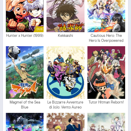
DUB
Hunter x Hunter (1999)
Kekkaishi
Cautious Hero: The
Hero Is Overpowered
but Overly Cautious
Magmel of the Sea
Le Bizzarre Avventure
Tutor Hitman Reborn!
Blue
di JoJo: Vento Aureo