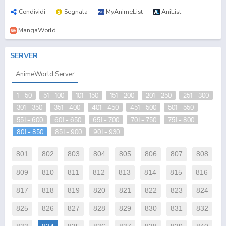
Condividi
Segnala
MyAnimeList
AniList
MangaWorld
SERVER
AnimeWorld Server
1 - 50
51 - 100
101 - 150
151 - 200
201 - 250
251 - 300
301 - 350
351 - 400
401 - 450
451 - 500
501 - 550
551 - 600
601 - 650
651 - 700
701 - 750
751 - 800
801 - 850
851 - 900
901 - 930
801
802
803
804
805
806
807
808
809
810
811
812
813
814
815
816
817
818
819
820
821
822
823
824
825
826
827
828
829
830
831
832