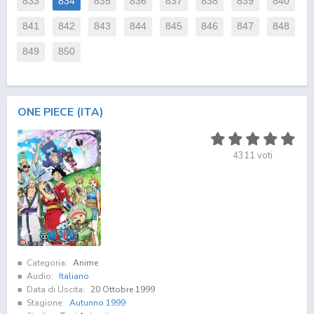
833
834
835
836
837
838
839
840
841
842
843
844
845
846
847
848
849
850
ONE PIECE (ITA)
4311
voti
Categoria:
Anime
Audio:
Italiano
Data di Uscita:
20 Ottobre 1999
Stagione:
Autunno 1999