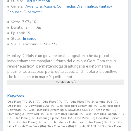
Studio:
Toei Animation
Genere:
Avventura
,
Azione
,
Commedia
,
Drammatico
,
Fantasy
,
Shounen
,
Superpoteri
Voto:
7.97
/ 10
Durata:
24 min/ep
Episodi:
??
Stato:
In corso
Visualizzazioni:
33.902.772
Monkey D. Rufy è un giovane pirata sognatore che da piccolo ha
inavvertitamente mangiato il frutto del diavolo Gom Gom che lo
rende "elastico", permettendogli di allungarsi e deformarsi a
piacimento, a scapito, però, della capacità di nuotare. L'obiettivo
che lo ha spinto in mare è quello ambi...
Mostra di più
Keywords:
One Piece (ITA) SUB ITA - One Piece (ITA) ITA - One Piece (ITA) Streaming SUB ITA -
One Piece (ITA) Download SUB ITA - One Piece (ITA) Streaming ITA - One Piece (ITA)
Download ITA - One Piece (ITA) Streaming & Download SUB ITA - One Piece (ITA)
Streaming & Download ITA - One Piece (ITA) Fansub ITA - One Piece (ITA) Fansub SUB
ITA - One Piece (ITA) Streaming Episodi SUB ITA - One Piece (ITA) Download Episodi
SUB ITA - One Piece (ITA) Sottotitoli Italiani - Lista Episodi One Piece (ITA) SUB ITA -
Lista Episodi One Piece (ITA) ITA - One Piece (ITA) Episodio
834
SUB ITA - One Piece
(ITA) Episodio
834
ITA - One Piece (ITA) Streaming Episodio
834
SUB ITA - One Piece