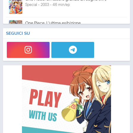
Special - 2003 - 46 min/ep
One Piece: L'ultima esibizione
Special - 2003 - 45 min/ep
SEGUICI SU
One Piece: L'ultima esibizione (ITA)
Special - 2003 - 45 min/ep
One Piece Movie 05: Norowareta Seiken
Movie - 2004 - 1h e 35 min/ep
One Piece Movie 05: Norowareta Seiken (ITA)
Movie - 2004 - 1h e 35 min/ep
One Piece Movie 06: Omatsuri Danshaku to Himitsu
no Shima (ITA)
Movie - 2005 - 1h e 31 min/ep