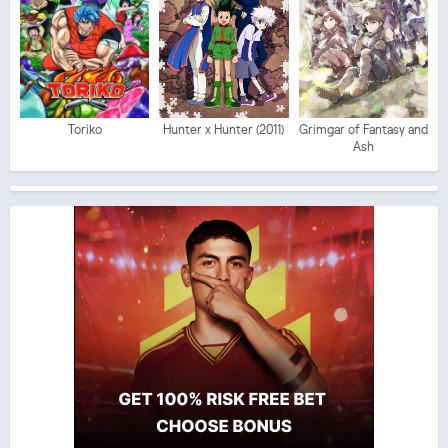
Toriko
Hunter x Hunter (2011)
Grimgar of Fantasy and
Ash