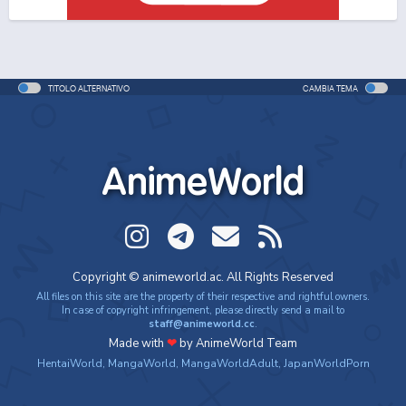
One Piece Movie 06: Omatsuri Danshaku to Himitsu
no Shima
Movie - 2005 - 1h e 31 min/ep
TITOLO ALTERNATIVO
CAMBIA TEMA
One Piece: Le avventure del detective Cappello di
Paglia
Special - 2005 - 42 min/ep
AnimeWorld
One Piece: Le avventure del detective Cappello di
Paglia (ITA)
Special - 2005 - 42 min/ep
One Piece Movie 07: Karakuri-jou no Mecha Kyohei
Copyright © animeworld.ac. All Rights Reserved
Movie - 2006 - 1h e 34 min/ep
All files on this site are the property of their respective and rightful owners.
In case of copyright infringement, please directly send a mail to
staff@animeworld.cc
.
One Piece Movie 07: Karakuri-jou no Mecha Kyohei
Made with
❤
by AnimeWorld Team
(ITA)
HentaiWorld
,
MangaWorld
,
MangaWorldAdult
,
JapanWorldPorn
Movie - 2006 - 1h e 34 min/ep