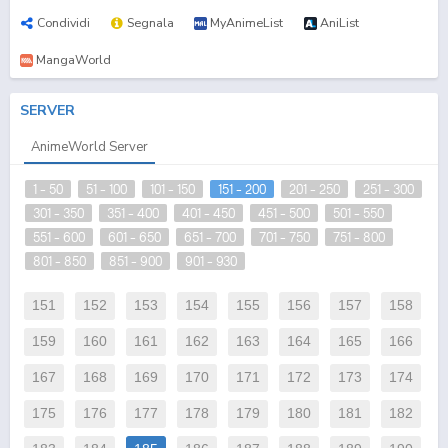
Condividi
Segnala
MyAnimeList
AniList
MangaWorld
SERVER
AnimeWorld Server
1 - 50
51 - 100
101 - 150
151 - 200
201 - 250
251 - 300
301 - 350
351 - 400
401 - 450
451 - 500
501 - 550
551 - 600
601 - 650
651 - 700
701 - 750
751 - 800
801 - 850
851 - 900
901 - 930
151
152
153
154
155
156
157
158
159
160
161
162
163
164
165
166
167
168
169
170
171
172
173
174
175
176
177
178
179
180
181
182