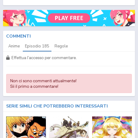
(ITA) Streaming Episodio
185
ITA - One Piece (ITA) Download Episodio
185
SUB ITA -
One Piece (ITA) Download Episodio
185
ITA
COMMENTI
Anime
Episodio
185
Regole
Effettua l'accesso per commentare.
Non ci sono commenti attualmente!
Sii il primo a commentare!
SERIE SIMILI CHE POTREBBERO INTERESSARTI