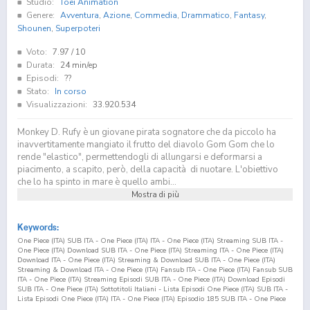
Studio:
Toei Animation
Genere:
Avventura
,
Azione
,
Commedia
,
Drammatico
,
Fantasy
,
Shounen
,
Superpoteri
Voto:
7.97
/ 10
Durata:
24 min/ep
Episodi:
??
Stato:
In corso
Visualizzazioni:
33.920.534
Monkey D. Rufy è un giovane pirata sognatore che da piccolo ha
inavvertitamente mangiato il frutto del diavolo Gom Gom che lo
rende "elastico", permettendogli di allungarsi e deformarsi a
piacimento, a scapito, però, della capacità di nuotare. L'obiettivo
che lo ha spinto in mare è quello ambi...
Mostra di più
Keywords:
One Piece (ITA) SUB ITA - One Piece (ITA) ITA - One Piece (ITA) Streaming SUB ITA -
One Piece (ITA) Download SUB ITA - One Piece (ITA) Streaming ITA - One Piece (ITA)
Download ITA - One Piece (ITA) Streaming & Download SUB ITA - One Piece (ITA)
Streaming & Download ITA - One Piece (ITA) Fansub ITA - One Piece (ITA) Fansub SUB
ITA - One Piece (ITA) Streaming Episodi SUB ITA - One Piece (ITA) Download Episodi
SUB ITA - One Piece (ITA) Sottotitoli Italiani - Lista Episodi One Piece (ITA) SUB ITA -
Lista Episodi One Piece (ITA) ITA - One Piece (ITA) Episodio
185
SUB ITA - One Piece
(ITA) Episodio
185
ITA - One Piece (ITA) Streaming Episodio
185
SUB ITA - One Piece