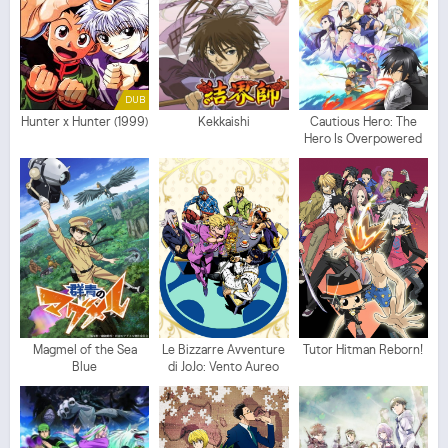
DUB
Hunter x Hunter (1999)
Kekkaishi
Cautious Hero: The
Hero Is Overpowered
but Overly Cautious
Magmel of the Sea
Le Bizzarre Avventure
Tutor Hitman Reborn!
Blue
di JoJo: Vento Aureo