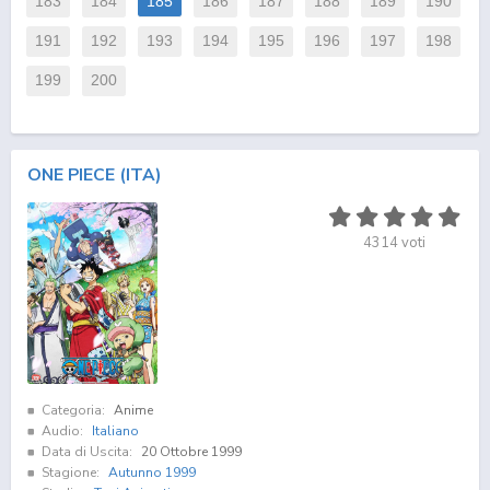
183
184
185
186
187
188
189
190
191
192
193
194
195
196
197
198
199
200
ONE PIECE (ITA)
4314
voti
Categoria:
Anime
Audio:
Italiano
Data di Uscita:
20 Ottobre 1999
Stagione:
Autunno 1999