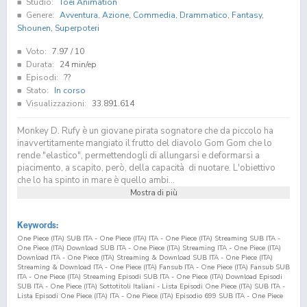
Studio:
Toei Animation
Genere:
Avventura
,
Azione
,
Commedia
,
Drammatico
,
Fantasy
,
Shounen
,
Superpoteri
Voto:
7.97
/ 10
Durata:
24 min/ep
Episodi:
??
Stato:
In corso
Visualizzazioni:
33.891.614
Monkey D. Rufy è un giovane pirata sognatore che da piccolo ha
inavvertitamente mangiato il frutto del diavolo Gom Gom che lo
rende "elastico", permettendogli di allungarsi e deformarsi a
piacimento, a scapito, però, della capacità di nuotare. L'obiettivo
che lo ha spinto in mare è quello ambi...
Mostra di più
Keywords:
One Piece (ITA) SUB ITA - One Piece (ITA) ITA - One Piece (ITA) Streaming SUB ITA -
One Piece (ITA) Download SUB ITA - One Piece (ITA) Streaming ITA - One Piece (ITA)
Download ITA - One Piece (ITA) Streaming & Download SUB ITA - One Piece (ITA)
Streaming & Download ITA - One Piece (ITA) Fansub ITA - One Piece (ITA) Fansub SUB
ITA - One Piece (ITA) Streaming Episodi SUB ITA - One Piece (ITA) Download Episodi
SUB ITA - One Piece (ITA) Sottotitoli Italiani - Lista Episodi One Piece (ITA) SUB ITA -
Lista Episodi One Piece (ITA) ITA - One Piece (ITA) Episodio
699
SUB ITA - One Piece
(ITA) Episodio
699
ITA - One Piece (ITA) Streaming Episodio
699
SUB ITA - One Piece