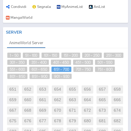
Condividi
Segnala
MyAnimeList
AniList
MangaWorld
SERVER
AnimeWorld Server
1 - 50
51 - 100
101 - 150
151 - 200
201 - 250
251 - 300
301 - 350
351 - 400
401 - 450
451 - 500
501 - 550
551 - 600
601 - 650
651 - 700
701 - 750
751 - 800
801 - 850
851 - 900
901 - 930
651
652
653
654
655
656
657
658
659
660
661
662
663
664
665
666
667
668
669
670
671
672
673
674
675
676
677
678
679
680
681
682