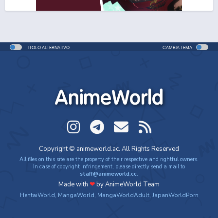
One Piece Movie 06: Omatsuri Danshaku to Himitsu
no Shima
Movie - 2005 - 1h e 31 min/ep
TITOLO ALTERNATIVO
CAMBIA TEMA
One Piece: Le avventure del detective Cappello di
Paglia
Special - 2005 - 42 min/ep
AnimeWorld
One Piece: Le avventure del detective Cappello di
Paglia (ITA)
Special - 2005 - 42 min/ep
One Piece Movie 07: Karakuri-jou no Mecha Kyohei
Copyright © animeworld.ac. All Rights Reserved
Movie - 2006 - 1h e 34 min/ep
All files on this site are the property of their respective and rightful owners.
In case of copyright infringement, please directly send a mail to
staff@animeworld.cc
.
One Piece Movie 07: Karakuri-jou no Mecha Kyohei
Made with
❤
by AnimeWorld Team
(ITA)
HentaiWorld
,
MangaWorld
,
MangaWorldAdult
,
JapanWorldPorn
Movie - 2006 - 1h e 34 min/ep