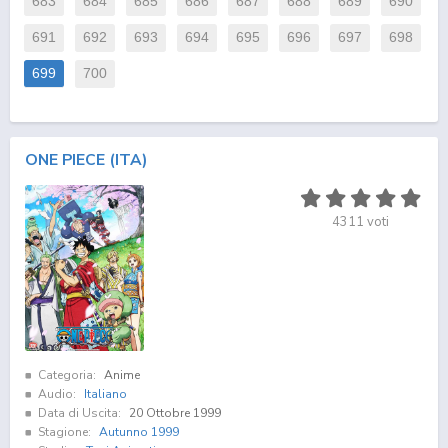
683
684
685
686
687
688
689
690
691
692
693
694
695
696
697
698
699
700
ONE PIECE (ITA)
4311
voti
Categoria:
Anime
Audio:
Italiano
Data di Uscita:
20 Ottobre 1999
Stagione:
Autunno 1999