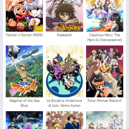
DUB
Hunter x Hunter (1999)
Kekkaishi
Cautious Hero: The
Hero Is Overpowered
but Overly Cautious
Magmel of the Sea
Le Bizzarre Avventure
Tutor Hitman Reborn!
Blue
di JoJo: Vento Aureo