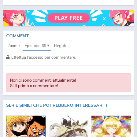
(ITA) Streaming Episodio
699
ITA - One Piece (ITA) Download Episodio
699
SUB ITA -
One Piece (ITA) Download Episodio
699
ITA
COMMENTI
Anime
Episodio
699
Regole
Effettua l'accesso per commentare.
Non ci sono commenti attualmente!
Sii il primo a commentare!
SERIE SIMILI CHE POTREBBERO INTERESSARTI