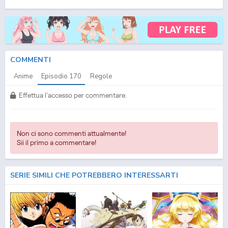
(ITA) Streaming Episodio
170
ITA - One Piece (ITA) Download Episodio
170
SUB ITA -
One Piece (ITA) Download Episodio
170
ITA
COMMENTI
Anime
Episodio
170
Regole
Effettua l'accesso per commentare.
Non ci sono commenti attualmente!
Sii il primo a commentare!
SERIE SIMILI CHE POTREBBERO INTERESSARTI