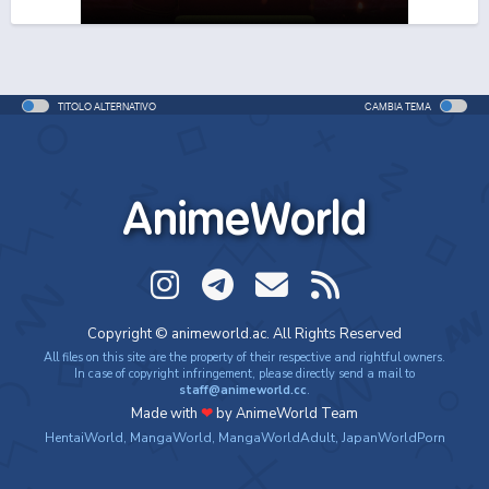
One Piece Movie 06: Omatsuri Danshaku to Himitsu
no Shima
Movie - 2005 - 1h e 31 min/ep
TITOLO ALTERNATIVO
CAMBIA TEMA
One Piece: Le avventure del detective Cappello di
Paglia
Special - 2005 - 42 min/ep
AnimeWorld
One Piece: Le avventure del detective Cappello di
Paglia (ITA)
Special - 2005 - 42 min/ep
One Piece Movie 07: Karakuri-jou no Mecha Kyohei
Copyright © animeworld.ac. All Rights Reserved
Movie - 2006 - 1h e 34 min/ep
All files on this site are the property of their respective and rightful owners.
In case of copyright infringement, please directly send a mail to
staff@animeworld.cc
.
One Piece Movie 07: Karakuri-jou no Mecha Kyohei
Made with
❤
by AnimeWorld Team
(ITA)
HentaiWorld
,
MangaWorld
,
MangaWorldAdult
,
JapanWorldPorn
Movie - 2006 - 1h e 34 min/ep