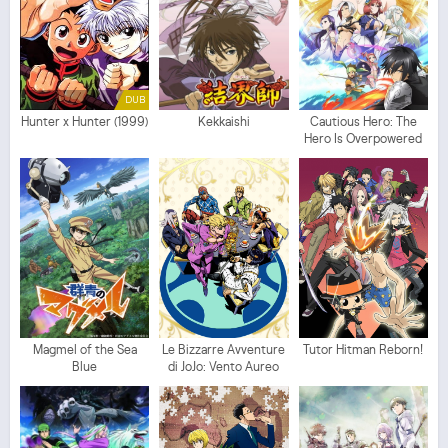
DUB
Hunter x Hunter (1999)
Kekkaishi
Cautious Hero: The
Hero Is Overpowered
but Overly Cautious
Magmel of the Sea
Le Bizzarre Avventure
Tutor Hitman Reborn!
Blue
di JoJo: Vento Aureo