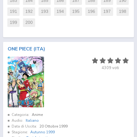
183
184
185
186
187
188
189
190
191
192
193
194
195
196
197
198
199
200
ONE PIECE (ITA)
4309
voti
Categoria:
Anime
Audio:
Italiano
Data di Uscita:
20 Ottobre 1999
Stagione:
Autunno 1999