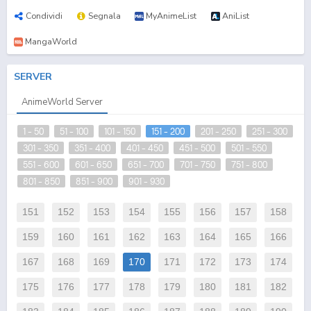
Condividi
Segnala
MyAnimeList
AniList
MangaWorld
SERVER
AnimeWorld Server
1 - 50
51 - 100
101 - 150
151 - 200
201 - 250
251 - 300
301 - 350
351 - 400
401 - 450
451 - 500
501 - 550
551 - 600
601 - 650
651 - 700
701 - 750
751 - 800
801 - 850
851 - 900
901 - 930
151
152
153
154
155
156
157
158
159
160
161
162
163
164
165
166
167
168
169
170
171
172
173
174
175
176
177
178
179
180
181
182