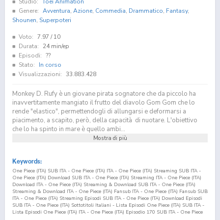
Studio:
Toei Animation
Genere:
Avventura
,
Azione
,
Commedia
,
Drammatico
,
Fantasy
,
Shounen
,
Superpoteri
Voto:
7.97
/ 10
Durata:
24 min/ep
Episodi:
??
Stato:
In corso
Visualizzazioni:
33.883.428
Monkey D. Rufy è un giovane pirata sognatore che da piccolo ha
inavvertitamente mangiato il frutto del diavolo Gom Gom che lo
rende "elastico", permettendogli di allungarsi e deformarsi a
piacimento, a scapito, però, della capacità di nuotare. L'obiettivo
che lo ha spinto in mare è quello ambi...
Mostra di più
Keywords:
One Piece (ITA) SUB ITA - One Piece (ITA) ITA - One Piece (ITA) Streaming SUB ITA -
One Piece (ITA) Download SUB ITA - One Piece (ITA) Streaming ITA - One Piece (ITA)
Download ITA - One Piece (ITA) Streaming & Download SUB ITA - One Piece (ITA)
Streaming & Download ITA - One Piece (ITA) Fansub ITA - One Piece (ITA) Fansub SUB
ITA - One Piece (ITA) Streaming Episodi SUB ITA - One Piece (ITA) Download Episodi
SUB ITA - One Piece (ITA) Sottotitoli Italiani - Lista Episodi One Piece (ITA) SUB ITA -
Lista Episodi One Piece (ITA) ITA - One Piece (ITA) Episodio
170
SUB ITA - One Piece
(ITA) Episodio
170
ITA - One Piece (ITA) Streaming Episodio
170
SUB ITA - One Piece