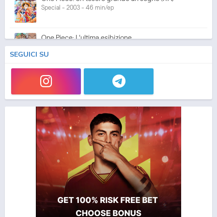
Special - 2003 - 46 min/ep
One Piece: L'ultima esibizione
Special - 2003 - 45 min/ep
SEGUICI SU
One Piece: L'ultima esibizione (ITA)
Special - 2003 - 45 min/ep
One Piece Movie 05: Norowareta Seiken
Movie - 2004 - 1h e 35 min/ep
One Piece Movie 05: Norowareta Seiken (ITA)
Movie - 2004 - 1h e 35 min/ep
One Piece Movie 06: Omatsuri Danshaku to Himitsu
no Shima (ITA)
Movie - 2005 - 1h e 31 min/ep