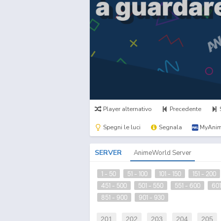
Player alternativo
Precedente
Spegni le luci
Segnala
MyAnim
SERVER
AnimeWorld Server
1 - 50
51 - 100
101 - 150
151 - 200
451 - 500
501 - 550
551 - 600
601
851 - 900
901 - 930
201
202
203
204
205