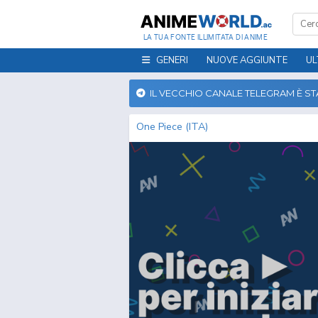
LA TUA FONTE ILLIMITATA DI ANIME
GENERI
NUOVE AGGIUNTE
UL
IL VECCHIO CANALE TELEGRAM È S
One Piece (ITA)