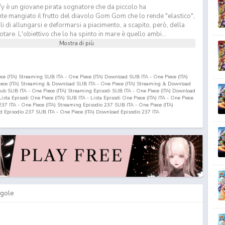
y è un giovane pirata sognatore che da piccolo ha
te mangiato il frutto del diavolo Gom Gom che lo rende "elastico",
 di allungarsi e deformarsi a piacimento, a scapito, però, della
otare. L'obiettivo che lo ha spinto in mare è quello ambi...
Mostra di più
iece (ITA) Streaming SUB ITA - One Piece (ITA) Download SUB ITA - One Piece (ITA)
Piece (ITA) Streaming & Download SUB ITA - One Piece (ITA) Streaming & Download
nsub SUB ITA - One Piece (ITA) Streaming Episodi SUB ITA - One Piece (ITA) Download
 Lista Episodi One Piece (ITA) SUB ITA - Lista Episodi One Piece (ITA) ITA - One Piece
237
ITA - One Piece (ITA) Streaming Episodio
237
SUB ITA - One Piece (ITA)
ad Episodio
237
SUB ITA - One Piece (ITA) Download Episodio
237
ITA
gole