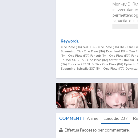
Monkey D. Ruf
inavvertitamen
permettendogli
capacità di nu
Keywords:
One Piece (ITA) SUB ITA - One Piece (ITA) ITA - One P
Streaming ITA - One Piece (ITA) Download ITA - One 
ITA - One Piece (ITA) Fansub ITA - One Piece (ITA) Fa
Episodi SUB ITA - One Piece (ITA) Sottotitoli Italiani -
(ITA) Episodio
237
SUB ITA - One Piece (ITA) Episodio
Streaming Episodio
237
ITA - One Piece (ITA) Downlo
COMMENTI
Anime
Episodio
237
Re
Effettua l'accesso per commentare.