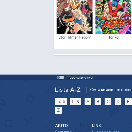
Tutor Hitman Reborn!
Toriko
TITOLO ALTERNATIVO
Lista A-Z
Cerca un anime in ordine 
Tutti
0-9
A
B
C
D
E
Z
AIUTO
LINK