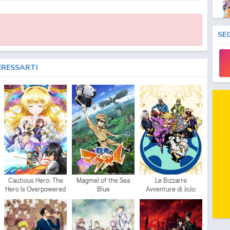
SE
ERESSARTI
Cautious Hero: The
Magmel of the Sea
Le Bizzarre
Hero Is Overpowered
Blue
Avventure di JoJo:
but Overly Cautious
Vento Aureo