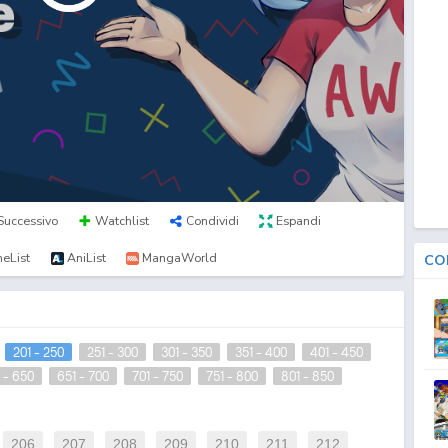
Successivo
Watchlist
Condividi
Espandi
eList
AniList
MangaWorld
CO
201 - 250
251 - 300
301 - 350
351 - 400
401 - 450
 - 650
651 - 700
701 - 750
751 - 800
801 - 850
206
207
208
209
210
211
212