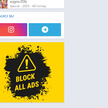
sogno (ITA)
Special - 2003 - 46 min/ep
GUICI SU
One Piece: L'ultima esibizione
Special - 2003 - 45 min/ep
One Piece: L'ultima esibizione
(ITA)
Special - 2003 - 45 min/ep
One Piece Movie 05:
Norowareta Seiken
Movie - 2004 - 1h e 35 min/ep
One Piece Movie 05:
Norowareta Seiken (ITA)
Movie - 2004 - 1h e 35 min/ep
One Piece Movie 06: Omatsuri
Danshaku to Himitsu no Shima