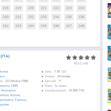
218
219
220
221
222
223
224
230
231
232
233
234
235
236
242
243
244
245
246
247
248
(ITA)
4311
voti
Anime
Voto:
7.97
/ 10
iano
Durata:
24 min/ep
ta:
20 Ottobre 1999
Episodi:
??
utunno 1999
Stato:
In corso
i Animation
Visualizzazioni:
33.895.730
entura
,
Azione
,
ammatico
,
Fantasy
,
rpoteri