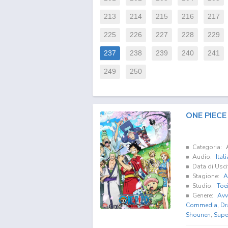
213
214
215
216
217
225
226
227
228
229
237
238
239
240
241
249
250
ONE PIECE 
Categoria:
Audio:
Ital
Data di Usci
Stagione:
A
Studio:
Toe
Genere:
Avv
Commedia
,
Dr
Shounen
,
Supe