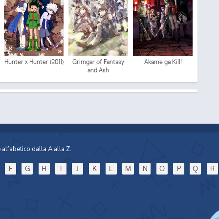
Mo
Hunter x Hunter (2011)
Grimgar of Fantasy
Akame ga Kill!
and Ash
Sp
alfabetico dalla A alla Z.
F
G
H
I
J
K
L
M
N
O
P
Q
R