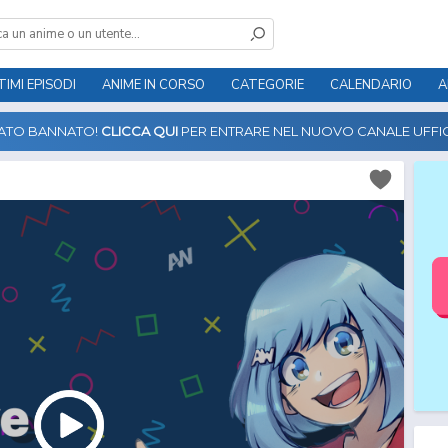
TIMI EPISODI
ANIME IN CORSO
CATEGORIE
CALENDARIO
A
TATO BANNATO!
CLICCA QUI
PER ENTRARE NEL NUOVO CANALE UFFIC