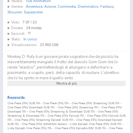
Studio:
Toei Animation
Genere:
Avventura
,
Azione
,
Commedia
,
Drammatico
,
Fantasy
,
Shounen
,
Superpoteri
Voto:
7.97
/ 10
Durata:
24 min/ep
Episodi:
??
Stato:
In corso
Visualizzazioni:
33.900.168
Monkey D. Rufy è un giovane pirata sognatore che da piccolo ha
inavvertitamente mangiato il frutto del diavolo Gom Gom che lo
rende "elastico", permettendogli di allungarsi e deformarsi a
piacimento, a scapito, però, della capacità di nuotare. L'obiettivo
che lo ha spinto in mare è quello ambi...
Mostra di più
Keywords:
One Piece (ITA) SUB ITA - One Piece (ITA) ITA - One Piece (ITA) Streaming SUB ITA -
One Piece (ITA) Download SUB ITA - One Piece (ITA) Streaming ITA - One Piece (ITA)
Download ITA - One Piece (ITA) Streaming & Download SUB ITA - One Piece (ITA)
Streaming & Download ITA - One Piece (ITA) Fansub ITA - One Piece (ITA) Fansub SUB
ITA - One Piece (ITA) Streaming Episodi SUB ITA - One Piece (ITA) Download Episodi
SUB ITA - One Piece (ITA) Sottotitoli Italiani - Lista Episodi One Piece (ITA) SUB ITA -
Lista Episodi One Piece (ITA) ITA - One Piece (ITA) Episodio
862
SUB ITA - One Piece
(ITA) Episodio
862
ITA - One Piece (ITA) Streaming Episodio
862
SUB ITA - One Piece