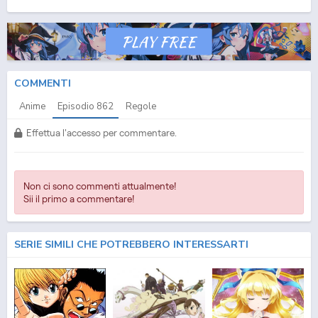
(ITA) Streaming Episodio
862
ITA - One Piece (ITA) Download Episodio
862
SUB ITA -
One Piece (ITA) Download Episodio
862
ITA
COMMENTI
Anime
Episodio
862
Regole
Effettua l'accesso per commentare.
Non ci sono commenti attualmente!
Sii il primo a commentare!
SERIE SIMILI CHE POTREBBERO INTERESSARTI