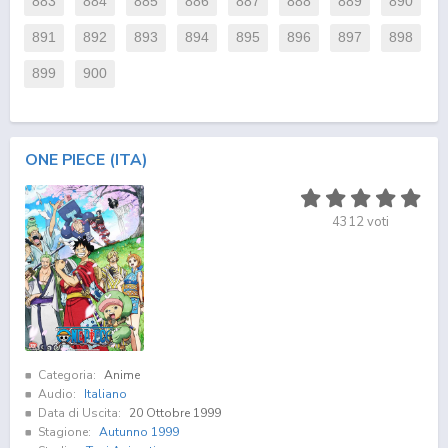
883
884
885
886
887
888
889
890
891
892
893
894
895
896
897
898
899
900
ONE PIECE (ITA)
4312
voti
Categoria:
Anime
Audio:
Italiano
Data di Uscita:
20 Ottobre 1999
Stagione:
Autunno 1999