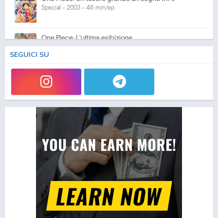
Special - 2003 - 46 min/ep
One Piece: L'ultima esibizione
Special - 2003 - 45 min/ep
SEGUICI SU
One Piece: L'ultima esibizione (ITA)
Special - 2003 - 45 min/ep
One Piece Movie 05: Norowareta Seiken
Movie - 2004 - 1h e 35 min/ep
One Piece Movie 05: Norowareta Seiken (ITA)
Movie - 2004 - 1h e 35 min/ep
One Piece Movie 06: Omatsuri Danshaku to Himitsu
no Shima (ITA)
Movie - 2005 - 1h e 31 min/ep