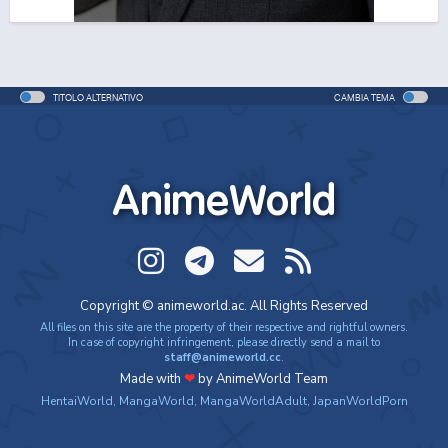
One Piece Movie 06: Omatsuri Danshaku to Himitsu
no Shima
Movie - 2005 - 1h e 31 min/ep
TITOLO ALTERNATIVO
CAMBIA TEMA
One Piece: Le avventure del detective Cappello di
Paglia
Special - 2005 - 42 min/ep
AnimeWorld
One Piece: Le avventure del detective Cappello di
Paglia (ITA)
Special - 2005 - 42 min/ep
One Piece Movie 07: Karakuri-jou no Mecha Kyohei
Copyright © animeworld.ac. All Rights Reserved
Movie - 2006 - 1h e 34 min/ep
All files on this site are the property of their respective and rightful owners.
In case of copyright infringement, please directly send a mail to
staff@animeworld.cc
.
One Piece Movie 07: Karakuri-jou no Mecha Kyohei
Made with
❤
by AnimeWorld Team
(ITA)
HentaiWorld
,
MangaWorld
,
MangaWorldAdult
,
JapanWorldPorn
Movie - 2006 - 1h e 34 min/ep