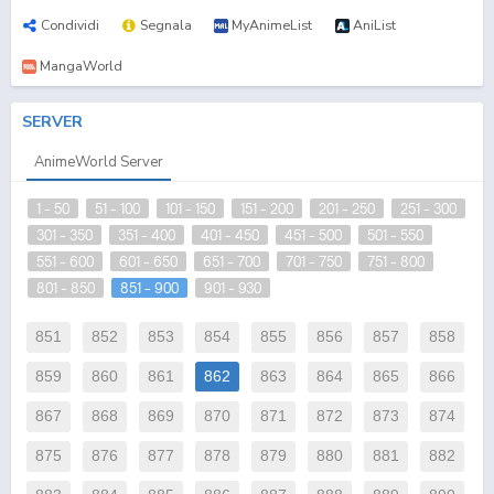
Condividi
Segnala
MyAnimeList
AniList
MangaWorld
SERVER
AnimeWorld Server
1 - 50
51 - 100
101 - 150
151 - 200
201 - 250
251 - 300
301 - 350
351 - 400
401 - 450
451 - 500
501 - 550
551 - 600
601 - 650
651 - 700
701 - 750
751 - 800
801 - 850
851 - 900
901 - 930
851
852
853
854
855
856
857
858
859
860
861
862
863
864
865
866
867
868
869
870
871
872
873
874
875
876
877
878
879
880
881
882