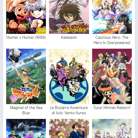
DUB
Hunter x Hunter (1999)
Kekkaishi
Cautious Hero: The
Hero Is Overpowered
but Overly Cautious
Magmel of the Sea
Le Bizzarre Avventure
Tutor Hitman Reborn!
Blue
di JoJo: Vento Aureo