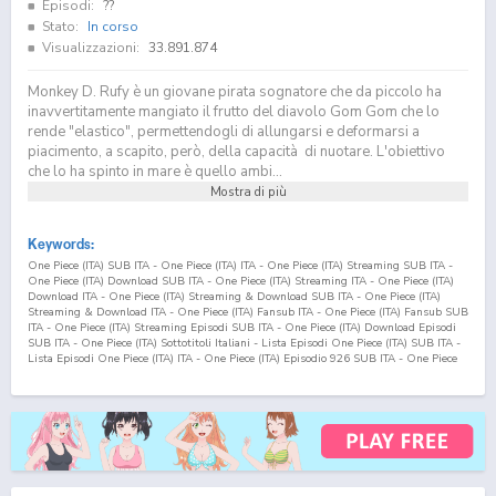
Episodi:
??
Stato:
In corso
Visualizzazioni:
33.891.874
Monkey D. Rufy è un giovane pirata sognatore che da piccolo ha
inavvertitamente mangiato il frutto del diavolo Gom Gom che lo
rende "elastico", permettendogli di allungarsi e deformarsi a
piacimento, a scapito, però, della capacità di nuotare. L'obiettivo
che lo ha spinto in mare è quello ambi...
Mostra di più
Keywords:
One Piece (ITA) SUB ITA - One Piece (ITA) ITA - One Piece (ITA) Streaming SUB ITA -
One Piece (ITA) Download SUB ITA - One Piece (ITA) Streaming ITA - One Piece (ITA)
Download ITA - One Piece (ITA) Streaming & Download SUB ITA - One Piece (ITA)
Streaming & Download ITA - One Piece (ITA) Fansub ITA - One Piece (ITA) Fansub SUB
ITA - One Piece (ITA) Streaming Episodi SUB ITA - One Piece (ITA) Download Episodi
SUB ITA - One Piece (ITA) Sottotitoli Italiani - Lista Episodi One Piece (ITA) SUB ITA -
Lista Episodi One Piece (ITA) ITA - One Piece (ITA) Episodio
926
SUB ITA - One Piece
(ITA) Episodio
926
ITA - One Piece (ITA) Streaming Episodio
926
SUB ITA - One Piece
(ITA) Streaming Episodio
926
ITA - One Piece (ITA) Download Episodio
926
SUB ITA -
One Piece (ITA) Download Episodio
926
ITA