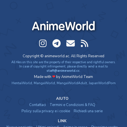
One Piece: Le avventure del detective Cappello di
Paglia
Special - 2005 - 42 min/ep
AnimeWorld
One Piece: Le avventure del detective Cappello di
Paglia (ITA)
Special - 2005 - 42 min/ep
One Piece Movie 07: Karakuri-jou no Mecha Kyohei
Copyright © animeworld.ac. All Rights Reserved
Movie - 2006 - 1h e 34 min/ep
All files on this site are the property of their respective and rightful owners.
In case of copyright infringement, please directly send a mail to
staff@animeworld.cc
.
One Piece Movie 07: Karakuri-jou no Mecha Kyohei
Made with
❤
by AnimeWorld Team
(ITA)
HentaiWorld
,
MangaWorld
,
MangaWorldAdult
,
JapanWorldPorn
Movie - 2006 - 1h e 34 min/ep
AIUTO
One Piece Movie 08: Episode of Alabasta - Sabaku
Contattaci
Termini e Condizioni & FAQ
no Oujo to Kaizoku-tachi
Policy sulla privacy e i cookie
Richiedi una serie
Movie - 2007 - 1h e 30 min/ep
LINK
One Piece Movie 08: Episode of Alabasta - Sabaku