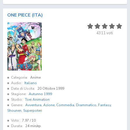
ONE PIECE (ITA)
4311
voti
Categoria:
Anime
Audio:
Italiano
Data di Uscita:
20 Ottobre 1999
Stagione:
Autunno 1999
Studio:
Toei Animation
Genere:
Avventura
,
Azione
,
Commedia
,
Drammatico
,
Fantasy
,
Shounen
,
Superpoteri
Voto:
7.97
/ 10
Durata:
24 min/ep