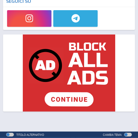
SEGUICI SU
One Piece: L'ultima esibizione (ITA)
Special - 2003 - 45 min/ep
One Piece Movie 05: Norowareta Seiken
Movie - 2004 - 1h e 35 min/ep
One Piece Movie 05: Norowareta Seiken (ITA)
Movie - 2004 - 1h e 35 min/ep
One Piece Movie 06: Omatsuri Danshaku to Himitsu
no Shima (ITA)
Movie - 2005 - 1h e 31 min/ep
One Piece Movie 06: Omatsuri Danshaku to Himitsu
no Shima
Movie - 2005 - 1h e 31 min/ep
TITOLO ALTERNATIVO
CAMBIA TEMA