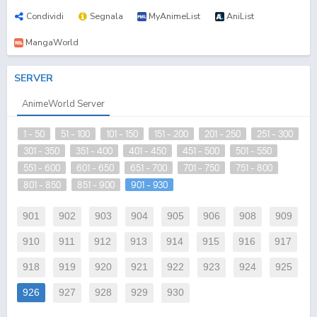
Condividi
Segnala
MyAnimeList
AniList
MangaWorld
SERVER
AnimeWorld Server
1 - 50
51 - 100
101 - 150
151 - 200
201 - 250
251 - 300
301 - 350
351 - 400
401 - 450
451 - 500
501 - 550
551 - 600
601 - 650
651 - 700
701 - 750
751 - 800
801 - 850
851 - 900
901 - 930
901
902
903
904
905
906
908
909
910
911
912
913
914
915
916
917
918
919
920
921
922
923
924
925
926
927
928
929
930