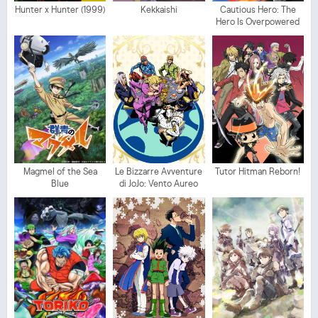
Hunter x Hunter (1999)
Kekkaishi
Cautious Hero: The
Hero Is Overpowered
but Overly Cautious
Magmel of the Sea
Le Bizzarre Avventure
Tutor Hitman Reborn!
Blue
di JoJo: Vento Aureo