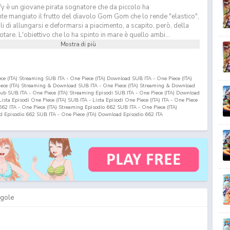
y è un giovane pirata sognatore che da piccolo ha
te mangiato il frutto del diavolo Gom Gom che lo rende "elastico",
 di allungarsi e deformarsi a piacimento, a scapito, però, della
otare. L'obiettivo che lo ha spinto in mare è quello ambi...
Mostra di più
iece (ITA) Streaming SUB ITA - One Piece (ITA) Download SUB ITA - One Piece (ITA)
Piece (ITA) Streaming & Download SUB ITA - One Piece (ITA) Streaming & Download
nsub SUB ITA - One Piece (ITA) Streaming Episodi SUB ITA - One Piece (ITA) Download
 Lista Episodi One Piece (ITA) SUB ITA - Lista Episodi One Piece (ITA) ITA - One Piece
662
ITA - One Piece (ITA) Streaming Episodio
662
SUB ITA - One Piece (ITA)
ad Episodio
662
SUB ITA - One Piece (ITA) Download Episodio
662
ITA
gole