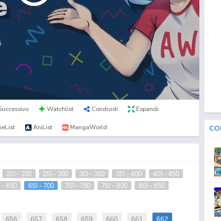
Successivo
Watchlist
Condividi
Espandi
eList
AniList
MangaWorld
CO
201 - 250
251 - 300
301 - 350
351 - 400
401 - 450
 - 650
651 - 700
701 - 750
751 - 800
801 - 850
656
657
658
659
660
661
662