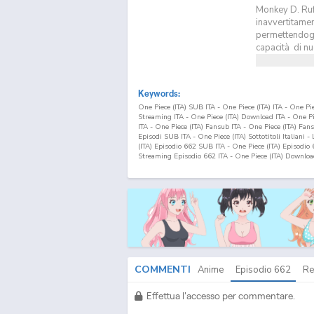
Monkey D. Ruf
inavvertitamen
permettendogli
capacità di nu
Keywords:
One Piece (ITA) SUB ITA - One Piece (ITA) ITA - One P
Streaming ITA - One Piece (ITA) Download ITA - One 
ITA - One Piece (ITA) Fansub ITA - One Piece (ITA) Fa
Episodi SUB ITA - One Piece (ITA) Sottotitoli Italiani -
(ITA) Episodio
662
SUB ITA - One Piece (ITA) Episodio
Streaming Episodio
662
ITA - One Piece (ITA) Downlo
COMMENTI
Anime
Episodio
662
Re
Effettua l'accesso per commentare.