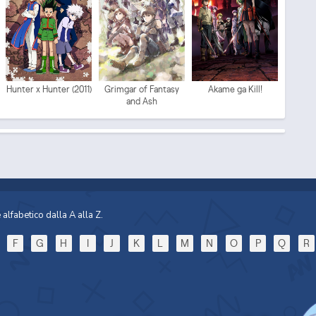
Mo
Hunter x Hunter (2011)
Grimgar of Fantasy
Akame ga Kill!
and Ash
Sp
alfabetico dalla A alla Z.
F
G
H
I
J
K
L
M
N
O
P
Q
R