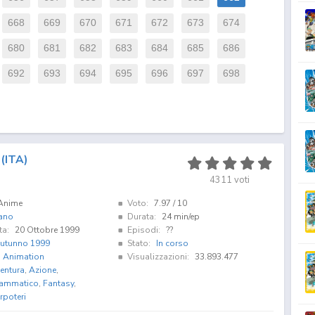
668
669
670
671
672
673
674
680
681
682
683
684
685
686
692
693
694
695
696
697
698
(ITA)
4311
voti
Anime
Voto:
7.97
/ 10
iano
Durata:
24 min/ep
ta:
20 Ottobre 1999
Episodi:
??
utunno 1999
Stato:
In corso
i Animation
Visualizzazioni:
33.893.477
entura
,
Azione
,
ammatico
,
Fantasy
,
rpoteri