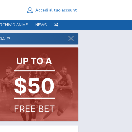
Accedi al tuo account
RCHIVIO ANIME
NEWS
IALE!