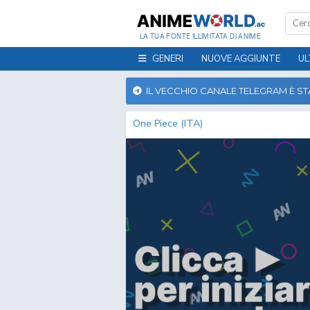
LA TUA FONTE ILLIMITATA DI ANIME
GENERI
NUOVE AGGIUNTE
UL
IL VECCHIO CANALE TELEGRAM È S
One Piece (ITA)