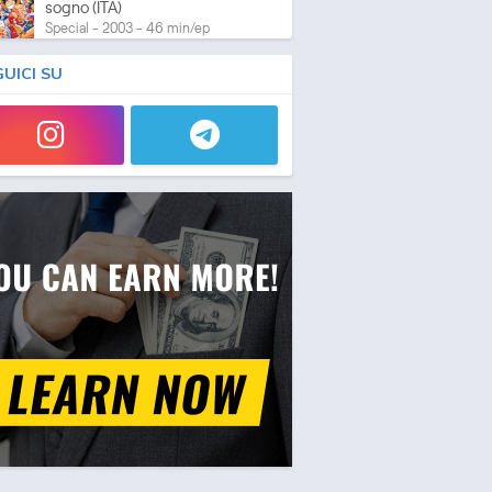
sogno (ITA)
Special - 2003 - 46 min/ep
GUICI SU
One Piece: L'ultima esibizione
Special - 2003 - 45 min/ep
One Piece: L'ultima esibizione
(ITA)
Special - 2003 - 45 min/ep
One Piece Movie 05:
Norowareta Seiken
Movie - 2004 - 1h e 35 min/ep
One Piece Movie 05:
Norowareta Seiken (ITA)
Movie - 2004 - 1h e 35 min/ep
One Piece Movie 06: Omatsuri
Danshaku to Himitsu no Shima