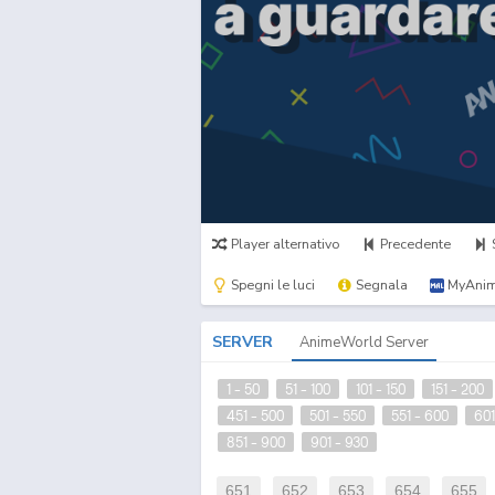
Player alternativo
Precedente
Spegni le luci
Segnala
MyAnim
SERVER
AnimeWorld Server
1 - 50
51 - 100
101 - 150
151 - 200
451 - 500
501 - 550
551 - 600
601
851 - 900
901 - 930
651
652
653
654
655