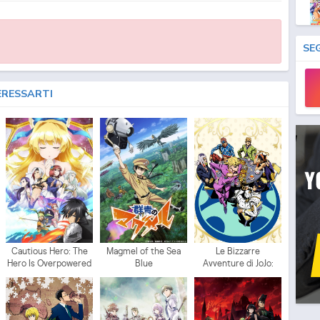
SE
ERESSARTI
Cautious Hero: The
Magmel of the Sea
Le Bizzarre
Hero Is Overpowered
Blue
Avventure di JoJo:
but Overly Cautious
Vento Aureo