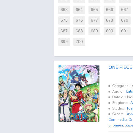
663
664
665
666
667
675
676
677
678
679
687
688
689
690
691
699
700
ONE PIECE 
Categoria:
Audio:
Ital
Data di Usci
Stagione:
A
Studio:
Toe
Genere:
Avv
Commedia
,
Dr
Shounen
,
Supe