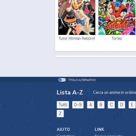
Tutor Hitman Reborn!
Toriko
TITOLO ALTERNATIVO
Lista A-Z
Cerca un anime in ordine 
Tutti
0-9
A
B
C
D
E
Z
AIUTO
LINK