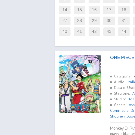
14
15
16
17
18
27
28
29
30
31
40
41
42
43
44
ONE PIECE 
Categoria:
Audio:
Ital
Data di Usci
Stagione:
A
Studio:
Toe
Genere:
Avv
Commedia
,
Dr
Shounen
,
Supe
Monkey D. Ruf
inavvertitamen