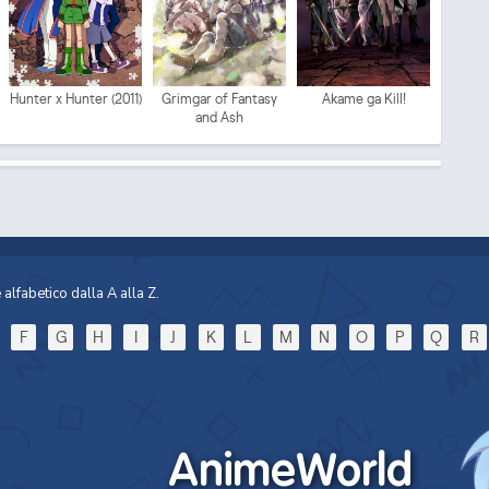
Mo
Hunter x Hunter (2011)
Grimgar of Fantasy
Akame ga Kill!
and Ash
alfabetico dalla A alla Z.
Sp
F
G
H
I
J
K
L
M
N
O
P
Q
R
AnimeWorld