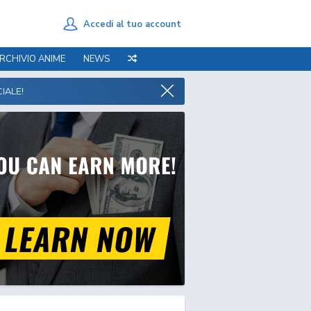
Accedi al tuo account
RCHIVIO ANIME
NEWS
IALE!