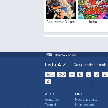
Tutor Hitman Reborn!
Toriko
TITOLO ALTERNATIVO
Lista A-Z
Cerca un anime in ordine 
Tutti
0-9
A
B
C
D
E
Z
AIUTO
LINK
Contattaci
Nuove aggiunte
Termini e
Ultimi episodi