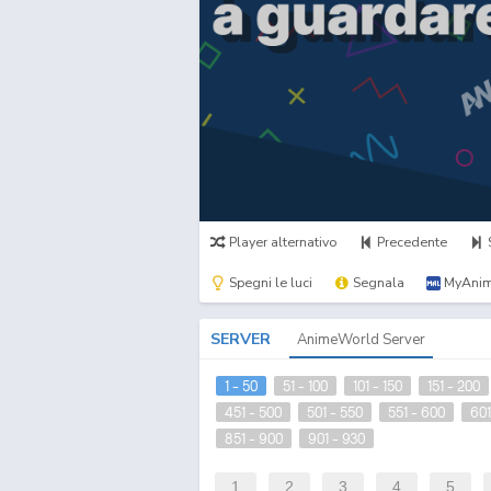
Player alternativo
Precedente
Spegni le luci
Segnala
MyAnim
SERVER
AnimeWorld Server
1 - 50
51 - 100
101 - 150
151 - 200
451 - 500
501 - 550
551 - 600
601
851 - 900
901 - 930
1
2
3
4
5