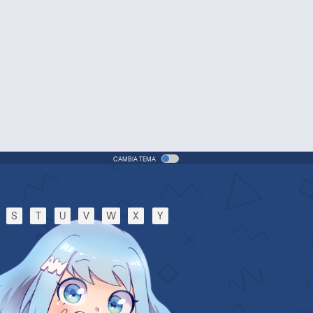
(ITA)
vie - 2005 - 1h e 31 min/ep
One Piece Movie 06: Omatsuri
Danshaku to Himitsu no Shima
Movie - 2005 - 1h e 31 min/ep
One Piece: Le avventure del
detective Cappello di Paglia
Special - 2005 - 42 min/ep
CAMBIA TEMA
One Piece: Le avventure del
detective Cappello di Paglia
(ITA)
ecial - 2005 - 42 min/ep
S
T
U
V
W
X
Y
One Piece Movie 07: Karakuri-
jou no Mecha Kyohei
Movie - 2006 - 1h e 34 min/ep
One Piece Movie 07: Karakuri-