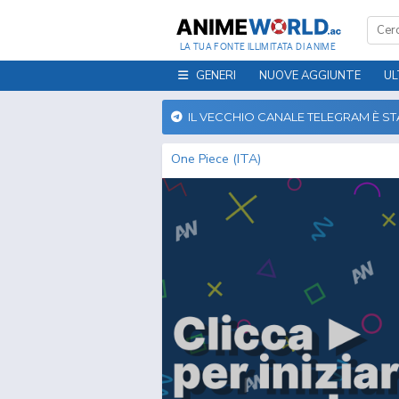
LA TUA FONTE ILLIMITATA DI ANIME
GENERI
NUOVE AGGIUNTE
UL
IL VECCHIO CANALE TELEGRAM È S
One Piece (ITA)