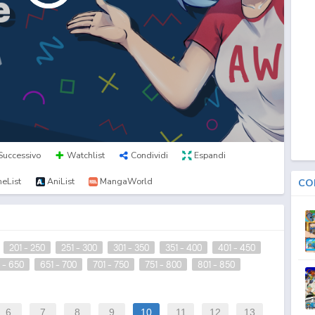
Successivo
Watchlist
Condividi
Espandi
eList
AniList
MangaWorld
CO
201 - 250
251 - 300
301 - 350
351 - 400
401 - 450
 - 650
651 - 700
701 - 750
751 - 800
801 - 850
6
7
8
9
10
11
12
13