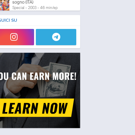
sogno (ITA)
Special - 2003 - 46 min/ep
GUICI SU
One Piece: L'ultima esibizione
Special - 2003 - 45 min/ep
One Piece: L'ultima esibizione
(ITA)
Special - 2003 - 45 min/ep
One Piece Movie 05:
Norowareta Seiken
Movie - 2004 - 1h e 35 min/ep
One Piece Movie 05:
Norowareta Seiken (ITA)
Movie - 2004 - 1h e 35 min/ep
One Piece Movie 06: Omatsuri
Danshaku to Himitsu no Shima