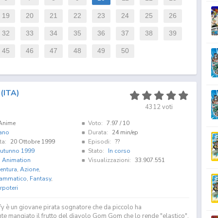
19
20
21
22
23
24
25
26
32
33
34
35
36
37
38
39
45
46
47
48
49
50
(ITA)
4312
voti
Anime
Voto:
7.97
/ 10
iano
Durata:
24 min/ep
ta:
20 Ottobre 1999
Episodi:
??
utunno 1999
Stato:
In corso
i Animation
Visualizzazioni:
33.907.551
entura
,
Azione
,
ammatico
,
Fantasy
,
rpoteri
y è un giovane pirata sognatore che da piccolo ha
te mangiato il frutto del diavolo Gom Gom che lo rende "elastico",