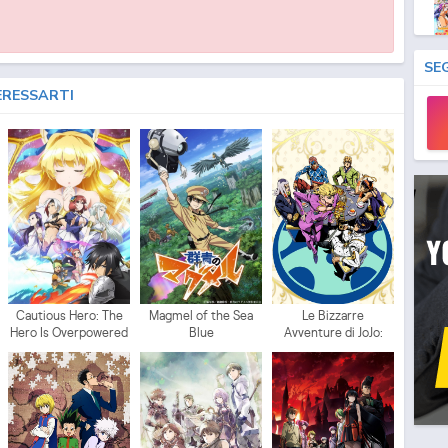
SE
ERESSARTI
Cautious Hero: The
Magmel of the Sea
Le Bizzarre
Hero Is Overpowered
Blue
Avventure di JoJo:
but Overly Cautious
Vento Aureo