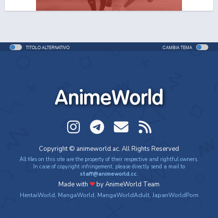
One Piece Movie 06: Omatsuri Danshaku to Himitsu
no Shima
Movie - 2005 - 1h e 31 min/ep
TITOLO ALTERNATIVO
CAMBIA TEMA
One Piece: Le avventure del detective Cappello di
Paglia
Special - 2005 - 42 min/ep
AnimeWorld
One Piece: Le avventure del detective Cappello di
Paglia (ITA)
Special - 2005 - 42 min/ep
One Piece Movie 07: Karakuri-jou no Mecha Kyohei
Copyright © animeworld.ac. All Rights Reserved
Movie - 2006 - 1h e 34 min/ep
All files on this site are the property of their respective and rightful owners.
In case of copyright infringement, please directly send a mail to
staff@animeworld.cc
.
One Piece Movie 07: Karakuri-jou no Mecha Kyohei
Made with
❤
by AnimeWorld Team
(ITA)
HentaiWorld
,
MangaWorld
,
MangaWorldAdult
,
JapanWorldPorn
Movie - 2006 - 1h e 34 min/ep