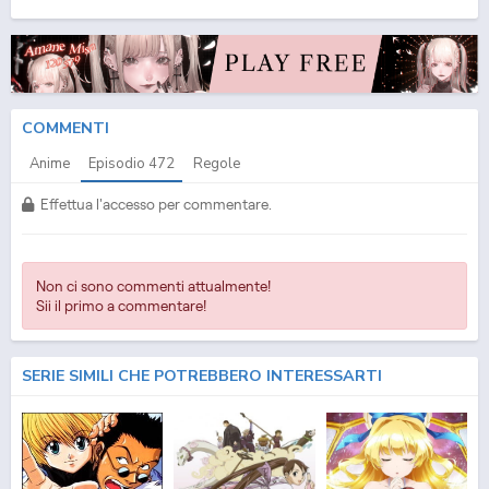
(ITA) Streaming Episodio
472
ITA - One Piece (ITA) Download Episodio
472
SUB ITA -
One Piece (ITA) Download Episodio
472
ITA
COMMENTI
Anime
Episodio
472
Regole
Effettua l'accesso per commentare.
Non ci sono commenti attualmente!
Sii il primo a commentare!
SERIE SIMILI CHE POTREBBERO INTERESSARTI