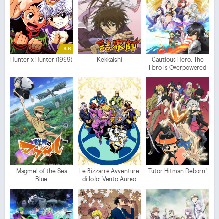
DUB
Hunter x Hunter (1999)
Kekkaishi
Cautious Hero: The
Hero Is Overpowered
but Overly Cautious
Magmel of the Sea
Le Bizzarre Avventure
Tutor Hitman Reborn!
Blue
di JoJo: Vento Aureo