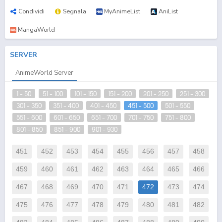
Condividi
Segnala
MyAnimeList
AniList
MangaWorld
SERVER
AnimeWorld Server
1 - 50
51 - 100
101 - 150
151 - 200
201 - 250
251 - 300
301 - 350
351 - 400
401 - 450
451 - 500
501 - 550
551 - 600
601 - 650
651 - 700
701 - 750
751 - 800
801 - 850
851 - 900
901 - 930
451
452
453
454
455
456
457
458
459
460
461
462
463
464
465
466
467
468
469
470
471
472
473
474
475
476
477
478
479
480
481
482