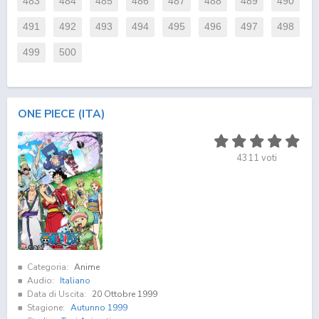
483
484
485
486
487
488
489
490
491
492
493
494
495
496
497
498
499
500
ONE PIECE (ITA)
4311
voti
Categoria:
Anime
Audio:
Italiano
Data di Uscita:
20 Ottobre 1999
Stagione:
Autunno 1999