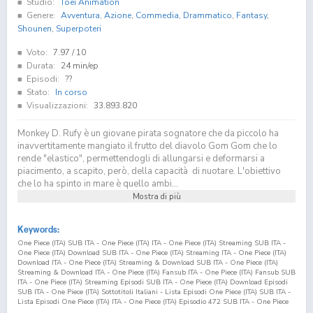
Studio:
Toei Animation
Genere:
Avventura
,
Azione
,
Commedia
,
Drammatico
,
Fantasy
,
Shounen
,
Superpoteri
Voto:
7.97
/ 10
Durata:
24 min/ep
Episodi:
??
Stato:
In corso
Visualizzazioni:
33.893.820
Monkey D. Rufy è un giovane pirata sognatore che da piccolo ha
inavvertitamente mangiato il frutto del diavolo Gom Gom che lo
rende "elastico", permettendogli di allungarsi e deformarsi a
piacimento, a scapito, però, della capacità di nuotare. L'obiettivo
che lo ha spinto in mare è quello ambi...
Mostra di più
Keywords:
One Piece (ITA) SUB ITA - One Piece (ITA) ITA - One Piece (ITA) Streaming SUB ITA -
One Piece (ITA) Download SUB ITA - One Piece (ITA) Streaming ITA - One Piece (ITA)
Download ITA - One Piece (ITA) Streaming & Download SUB ITA - One Piece (ITA)
Streaming & Download ITA - One Piece (ITA) Fansub ITA - One Piece (ITA) Fansub SUB
ITA - One Piece (ITA) Streaming Episodi SUB ITA - One Piece (ITA) Download Episodi
SUB ITA - One Piece (ITA) Sottotitoli Italiani - Lista Episodi One Piece (ITA) SUB ITA -
Lista Episodi One Piece (ITA) ITA - One Piece (ITA) Episodio
472
SUB ITA - One Piece
(ITA) Episodio
472
ITA - One Piece (ITA) Streaming Episodio
472
SUB ITA - One Piece