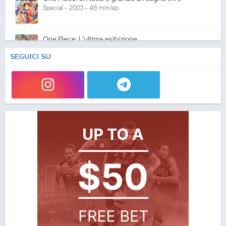
Special - 2003 - 46 min/ep
One Piece: L'ultima esibizione
Special - 2003 - 45 min/ep
SEGUICI SU
One Piece: L'ultima esibizione (ITA)
Special - 2003 - 45 min/ep
One Piece Movie 05: Norowareta Seiken
Movie - 2004 - 1h e 35 min/ep
One Piece Movie 05: Norowareta Seiken (ITA)
Movie - 2004 - 1h e 35 min/ep
One Piece Movie 06: Omatsuri Danshaku to Himitsu
no Shima (ITA)
Movie - 2005 - 1h e 31 min/ep