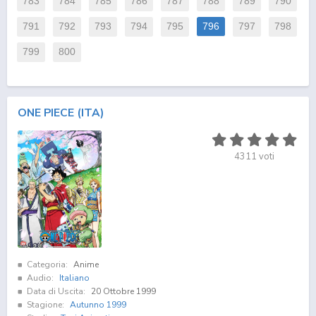
783
784
785
786
787
788
789
790
791
792
793
794
795
796
797
798
799
800
ONE PIECE (ITA)
4311
voti
Categoria:
Anime
Audio:
Italiano
Data di Uscita:
20 Ottobre 1999
Stagione:
Autunno 1999