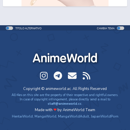
One Piece Movie 06: Omatsuri Danshaku to Himitsu
no Shima
Movie - 2005 - 1h e 31 min/ep
TITOLO ALTERNATIVO
CAMBIA TEMA
One Piece: Le avventure del detective Cappello di
Paglia
Special - 2005 - 42 min/ep
AnimeWorld
One Piece: Le avventure del detective Cappello di
Paglia (ITA)
Special - 2005 - 42 min/ep
One Piece Movie 07: Karakuri-jou no Mecha Kyohei
Copyright © animeworld.ac. All Rights Reserved
Movie - 2006 - 1h e 34 min/ep
All files on this site are the property of their respective and rightful owners.
In case of copyright infringement, please directly send a mail to
staff@animeworld.cc
.
One Piece Movie 07: Karakuri-jou no Mecha Kyohei
Made with
❤
by AnimeWorld Team
(ITA)
HentaiWorld
,
MangaWorld
,
MangaWorldAdult
,
JapanWorldPorn
Movie - 2006 - 1h e 34 min/ep