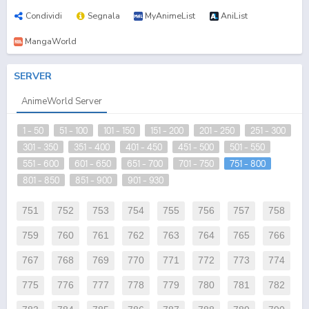
Condividi
Segnala
MyAnimeList
AniList
MangaWorld
SERVER
AnimeWorld Server
1 - 50
51 - 100
101 - 150
151 - 200
201 - 250
251 - 300
301 - 350
351 - 400
401 - 450
451 - 500
501 - 550
551 - 600
601 - 650
651 - 700
701 - 750
751 - 800
801 - 850
851 - 900
901 - 930
751
752
753
754
755
756
757
758
759
760
761
762
763
764
765
766
767
768
769
770
771
772
773
774
775
776
777
778
779
780
781
782