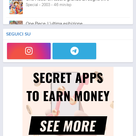
Special - 2003 - 46 min/ep
One Piece: L'ultima esibizione
Special - 2003 - 45 min/ep
SEGUICI SU
One Piece: L'ultima esibizione (ITA)
Special - 2003 - 45 min/ep
One Piece Movie 05: Norowareta Seiken
Movie - 2004 - 1h e 35 min/ep
One Piece Movie 05: Norowareta Seiken (ITA)
Movie - 2004 - 1h e 35 min/ep
One Piece Movie 06: Omatsuri Danshaku to Himitsu
no Shima (ITA)
Movie - 2005 - 1h e 31 min/ep