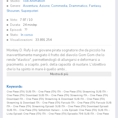
Studio:
Toei Animation
Genere:
Avventura
,
Azione
,
Commedia
,
Drammatico
,
Fantasy
,
Shounen
,
Superpoteri
Voto:
7.97
/ 10
Durata:
24 min/ep
Episodi:
??
Stato:
In corso
Visualizzazioni:
33.891.254
Monkey D. Rufy è un giovane pirata sognatore che da piccolo ha
inavvertitamente mangiato il frutto del diavolo Gom Gom che lo
rende "elastico", permettendogli di allungarsi e deformarsi a
piacimento, a scapito, però, della capacità di nuotare. L'obiettivo
che lo ha spinto in mare è quello ambi...
Mostra di più
Keywords:
One Piece (ITA) SUB ITA - One Piece (ITA) ITA - One Piece (ITA) Streaming SUB ITA -
One Piece (ITA) Download SUB ITA - One Piece (ITA) Streaming ITA - One Piece (ITA)
Download ITA - One Piece (ITA) Streaming & Download SUB ITA - One Piece (ITA)
Streaming & Download ITA - One Piece (ITA) Fansub ITA - One Piece (ITA) Fansub SUB
ITA - One Piece (ITA) Streaming Episodi SUB ITA - One Piece (ITA) Download Episodi
SUB ITA - One Piece (ITA) Sottotitoli Italiani - Lista Episodi One Piece (ITA) SUB ITA -
Lista Episodi One Piece (ITA) ITA - One Piece (ITA) Episodio
796
SUB ITA - One Piece
(ITA) Episodio
796
ITA - One Piece (ITA) Streaming Episodio
796
SUB ITA - One Piece