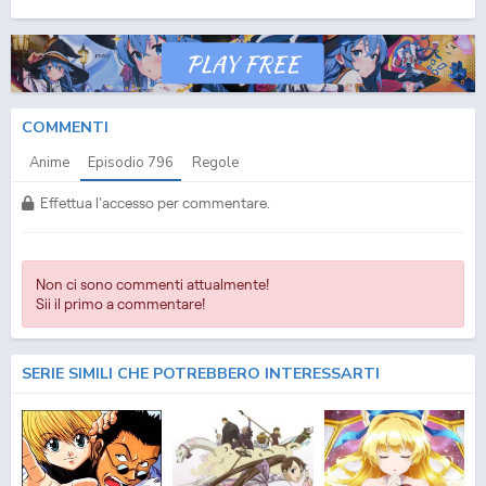
(ITA) Streaming Episodio
796
ITA - One Piece (ITA) Download Episodio
796
SUB ITA -
One Piece (ITA) Download Episodio
796
ITA
COMMENTI
Anime
Episodio
796
Regole
Effettua l'accesso per commentare.
Non ci sono commenti attualmente!
Sii il primo a commentare!
SERIE SIMILI CHE POTREBBERO INTERESSARTI