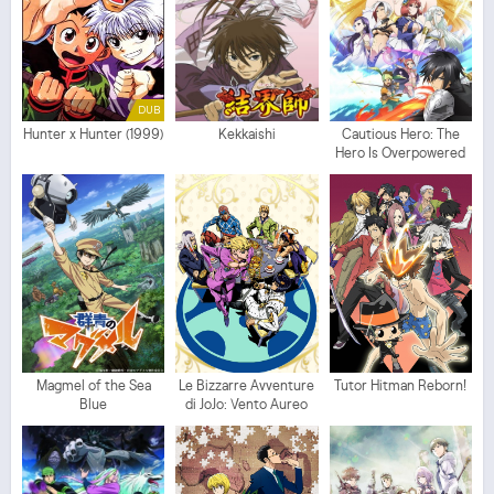
DUB
Hunter x Hunter (1999)
Kekkaishi
Cautious Hero: The
Hero Is Overpowered
but Overly Cautious
Magmel of the Sea
Le Bizzarre Avventure
Tutor Hitman Reborn!
Blue
di JoJo: Vento Aureo