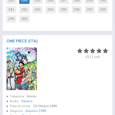
283
284
285
286
287
288
289
290
291
292
293
294
295
296
297
298
299
300
ONE PIECE (ITA)
4311
voti
Categoria:
Anime
Audio:
Italiano
Data di Uscita:
20 Ottobre 1999
Stagione:
Autunno 1999