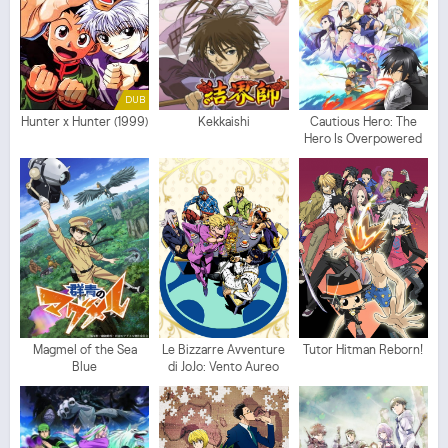
DUB
Hunter x Hunter (1999)
Kekkaishi
Cautious Hero: The
Hero Is Overpowered
but Overly Cautious
Magmel of the Sea
Le Bizzarre Avventure
Tutor Hitman Reborn!
Blue
di JoJo: Vento Aureo