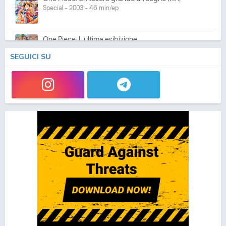
Special - 2003 - 46 min/ep
One Piece: L'ultima esibizione
Special - 2003 - 45 min/ep
SEGUICI SU
One Piece: L'ultima esibizione (ITA)
Special - 2003 - 45 min/ep
One Piece Movie 05: Norowareta Seiken
Movie - 2004 - 1h e 35 min/ep
One Piece Movie 05: Norowareta Seiken (ITA)
Movie - 2004 - 1h e 35 min/ep
One Piece Movie 06: Omatsuri Danshaku to Himitsu
no Shima (ITA)
Movie - 2005 - 1h e 31 min/ep