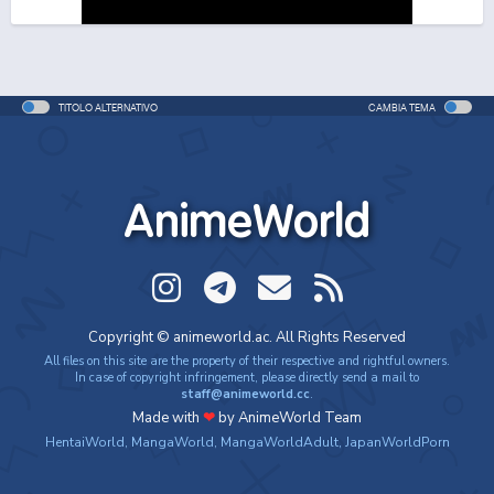
One Piece Movie 06: Omatsuri Danshaku to Himitsu
no Shima
Movie - 2005 - 1h e 31 min/ep
TITOLO ALTERNATIVO
CAMBIA TEMA
One Piece: Le avventure del detective Cappello di
Paglia
Special - 2005 - 42 min/ep
AnimeWorld
One Piece: Le avventure del detective Cappello di
Paglia (ITA)
Special - 2005 - 42 min/ep
One Piece Movie 07: Karakuri-jou no Mecha Kyohei
Copyright © animeworld.ac. All Rights Reserved
Movie - 2006 - 1h e 34 min/ep
All files on this site are the property of their respective and rightful owners.
In case of copyright infringement, please directly send a mail to
staff@animeworld.cc
.
One Piece Movie 07: Karakuri-jou no Mecha Kyohei
Made with
❤
by AnimeWorld Team
(ITA)
HentaiWorld
,
MangaWorld
,
MangaWorldAdult
,
JapanWorldPorn
Movie - 2006 - 1h e 34 min/ep