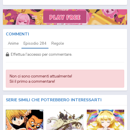
(ITA) Streaming Episodio
284
ITA - One Piece (ITA) Download Episodio
284
SUB ITA -
One Piece (ITA) Download Episodio
284
ITA
COMMENTI
Anime
Episodio
284
Regole
Effettua l'accesso per commentare.
Non ci sono commenti attualmente!
Sii il primo a commentare!
SERIE SIMILI CHE POTREBBERO INTERESSARTI