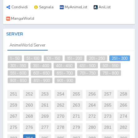
Condividi
Segnala
MyAnimeList
AniList
MangaWorld
SERVER
AnimeWorld Server
1 - 50
51 - 100
101 - 150
151 - 200
201 - 250
251 - 300
301 - 350
351 - 400
401 - 450
451 - 500
501 - 550
551 - 600
601 - 650
651 - 700
701 - 750
751 - 800
801 - 850
851 - 900
901 - 930
251
252
253
254
255
256
257
258
259
260
261
262
263
264
265
266
267
268
269
270
271
272
273
274
275
276
277
278
279
280
281
282