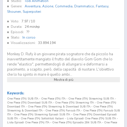
Studio:
Toei Animation
Genere:
Avventura
,
Azione
,
Commedia
,
Drammatico
,
Fantasy
,
Shounen
,
Superpoteri
Voto:
7.97
/ 10
Durata:
24 min/ep
Episodi:
??
Stato:
In corso
Visualizzazioni:
33.894.194
Monkey D. Rufy è un giovane pirata sognatore che da piccolo ha
inavvertitamente mangiato il frutto del diavolo Gom Gom che lo
rende "elastico", permettendogli di allungarsi e deformarsi a
piacimento, a scapito, però, della capacità di nuotare. L'obiettivo
che lo ha spinto in mare è quello ambi...
Mostra di più
Keywords:
One Piece (ITA) SUB ITA - One Piece (ITA) ITA - One Piece (ITA) Streaming SUB ITA -
One Piece (ITA) Download SUB ITA - One Piece (ITA) Streaming ITA - One Piece (ITA)
Download ITA - One Piece (ITA) Streaming & Download SUB ITA - One Piece (ITA)
Streaming & Download ITA - One Piece (ITA) Fansub ITA - One Piece (ITA) Fansub SUB
ITA - One Piece (ITA) Streaming Episodi SUB ITA - One Piece (ITA) Download Episodi
SUB ITA - One Piece (ITA) Sottotitoli Italiani - Lista Episodi One Piece (ITA) SUB ITA -
Lista Episodi One Piece (ITA) ITA - One Piece (ITA) Episodio
284
SUB ITA - One Piece
(ITA) Episodio
284
ITA - One Piece (ITA) Streaming Episodio
284
SUB ITA - One Piece