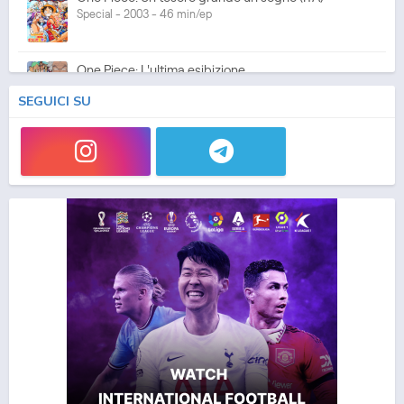
Special - 2003 - 46 min/ep
One Piece: L'ultima esibizione
Special - 2003 - 45 min/ep
SEGUICI SU
One Piece: L'ultima esibizione (ITA)
Special - 2003 - 45 min/ep
One Piece Movie 05: Norowareta Seiken
Movie - 2004 - 1h e 35 min/ep
One Piece Movie 05: Norowareta Seiken (ITA)
Movie - 2004 - 1h e 35 min/ep
One Piece Movie 06: Omatsuri Danshaku to Himitsu
no Shima (ITA)
Movie - 2005 - 1h e 31 min/ep