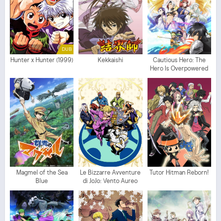
DUB
Hunter x Hunter (1999)
Kekkaishi
Cautious Hero: The
Hero Is Overpowered
but Overly Cautious
Magmel of the Sea
Le Bizzarre Avventure
Tutor Hitman Reborn!
Blue
di JoJo: Vento Aureo