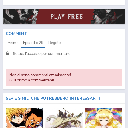
(ITA) Streaming Episodio
29
ITA - One Piece (ITA) Download Episodio
29
SUB ITA -
One Piece (ITA) Download Episodio
29
ITA
COMMENTI
Anime
Episodio
29
Regole
Effettua l'accesso per commentare.
Non ci sono commenti attualmente!
Sii il primo a commentare!
SERIE SIMILI CHE POTREBBERO INTERESSARTI