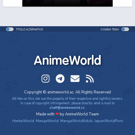
One Piece Movie 06: Omatsuri Danshaku to Himitsu
no Shima
Movie - 2005 - 1h e 31 min/ep
TITOLO ALTERNATIVO
CAMBIA TEMA
One Piece: Le avventure del detective Cappello di
Paglia
Special - 2005 - 42 min/ep
AnimeWorld
One Piece: Le avventure del detective Cappello di
Paglia (ITA)
Special - 2005 - 42 min/ep
One Piece Movie 07: Karakuri-jou no Mecha Kyohei
Copyright © animeworld.ac. All Rights Reserved
Movie - 2006 - 1h e 34 min/ep
All files on this site are the property of their respective and rightful owners.
In case of copyright infringement, please directly send a mail to
staff@animeworld.cc
.
One Piece Movie 07: Karakuri-jou no Mecha Kyohei
Made with
❤
by AnimeWorld Team
(ITA)
HentaiWorld
,
MangaWorld
,
MangaWorldAdult
,
JapanWorldPorn
Movie - 2006 - 1h e 34 min/ep