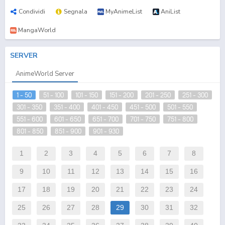
Condividi
Segnala
MyAnimeList
AniList
MangaWorld
SERVER
AnimeWorld Server
1 - 50
51 - 100
101 - 150
151 - 200
201 - 250
251 - 300
301 - 350
351 - 400
401 - 450
451 - 500
501 - 550
551 - 600
601 - 650
651 - 700
701 - 750
751 - 800
801 - 850
851 - 900
901 - 930
1
2
3
4
5
6
7
8
9
10
11
12
13
14
15
16
17
18
19
20
21
22
23
24
25
26
27
28
29
30
31
32