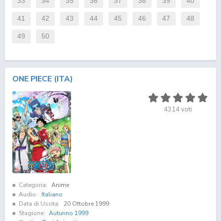
33
34
35
36
37
38
39
40
41
42
43
44
45
46
47
48
49
50
ONE PIECE (ITA)
4314
voti
Categoria:
Anime
Audio:
Italiano
Data di Uscita:
20 Ottobre 1999
Stagione:
Autunno 1999