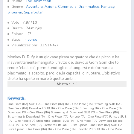
Studio:
Toei Animation
Genere:
Avventura
,
Azione
,
Commedia
,
Drammatico
,
Fantasy
,
Shounen
,
Superpoteri
Voto:
7.97
/ 10
Durata:
24 min/ep
Episodi:
??
Stato:
In corso
Visualizzazioni:
33.914.427
Monkey D. Rufy è un giovane pirata sognatore che da piccolo ha
inavvertitamente mangiato il frutto del diavolo Gom Gom che lo
rende "elastico", permettendogli di allungarsi e deformarsi a
piacimento, a scapito, però, della capacità di nuotare. L'obiettivo
che lo ha spinto in mare è quello ambi...
Mostra di più
Keywords:
One Piece (ITA) SUB ITA - One Piece (ITA) ITA - One Piece (ITA) Streaming SUB ITA -
One Piece (ITA) Download SUB ITA - One Piece (ITA) Streaming ITA - One Piece (ITA)
Download ITA - One Piece (ITA) Streaming & Download SUB ITA - One Piece (ITA)
Streaming & Download ITA - One Piece (ITA) Fansub ITA - One Piece (ITA) Fansub SUB
ITA - One Piece (ITA) Streaming Episodi SUB ITA - One Piece (ITA) Download Episodi
SUB ITA - One Piece (ITA) Sottotitoli Italiani - Lista Episodi One Piece (ITA) SUB ITA -
Lista Episodi One Piece (ITA) ITA - One Piece (ITA) Episodio
29
SUB ITA - One Piece
(ITA) Episodio
29
ITA - One Piece (ITA) Streaming Episodio
29
SUB ITA - One Piece