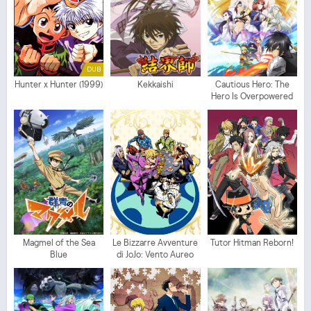
DUB
Hunter x Hunter (1999)
Kekkaishi
Cautious Hero: The
Hero Is Overpowered
but Overly Cautious
Magmel of the Sea
Le Bizzarre Avventure
Tutor Hitman Reborn!
Blue
di JoJo: Vento Aureo