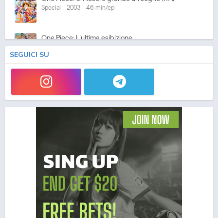
Special - 2003 - 46 min/ep
One Piece: L'ultima esibizione
Special - 2003 - 45 min/ep
SEGUICI SU
One Piece: L'ultima esibizione (ITA)
Special - 2003 - 45 min/ep
One Piece Movie 05: Norowareta Seiken
Movie - 2004 - 1h e 35 min/ep
One Piece Movie 05: Norowareta Seiken (ITA)
Movie - 2004 - 1h e 35 min/ep
One Piece Movie 06: Omatsuri Danshaku to Himitsu
no Shima (ITA)
Movie - 2005 - 1h e 31 min/ep