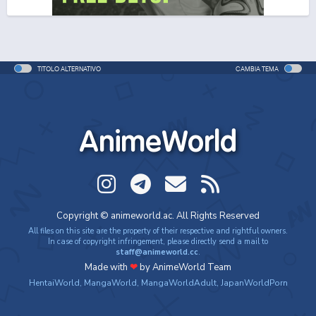
One Piece Movie 06: Omatsuri Danshaku to Himitsu
no Shima
Movie - 2005 - 1h e 31 min/ep
TITOLO ALTERNATIVO
CAMBIA TEMA
One Piece: Le avventure del detective Cappello di
Paglia
Special - 2005 - 42 min/ep
AnimeWorld
One Piece: Le avventure del detective Cappello di
Paglia (ITA)
Special - 2005 - 42 min/ep
One Piece Movie 07: Karakuri-jou no Mecha Kyohei
Copyright © animeworld.ac. All Rights Reserved
Movie - 2006 - 1h e 34 min/ep
All files on this site are the property of their respective and rightful owners.
In case of copyright infringement, please directly send a mail to
staff@animeworld.cc
.
One Piece Movie 07: Karakuri-jou no Mecha Kyohei
Made with
❤
by AnimeWorld Team
(ITA)
HentaiWorld
,
MangaWorld
,
MangaWorldAdult
,
JapanWorldPorn
Movie - 2006 - 1h e 34 min/ep