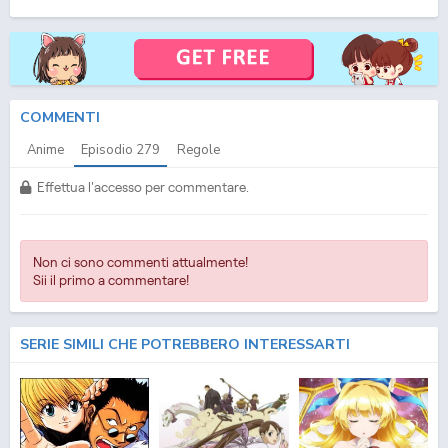
(ITA) Streaming Episodio
279
ITA - One Piece (ITA) Download Episodio
279
SUB ITA -
One Piece (ITA) Download Episodio
279
ITA
COMMENTI
Anime
Episodio
279
Regole
Effettua l'accesso per commentare.
Non ci sono commenti attualmente!
Sii il primo a commentare!
SERIE SIMILI CHE POTREBBERO INTERESSARTI