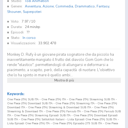
Studio:
Toei Animation
Genere:
Avventura
,
Azione
,
Commedia
,
Drammatico
,
Fantasy
,
Shounen
,
Superpoteri
Voto:
7.97
/ 10
Durata:
24 min/ep
Episodi:
??
Stato:
In corso
Visualizzazioni:
33.902.478
Monkey D. Rufy è un giovane pirata sognatore che da piccolo ha
inavvertitamente mangiato il frutto del diavolo Gom Gom che lo
rende "elastico", permettendogli di allungarsi e deformarsi a
piacimento, a scapito, però, della capacità di nuotare. L'obiettivo
che lo ha spinto in mare è quello ambi...
Mostra di più
Keywords:
One Piece (ITA) SUB ITA - One Piece (ITA) ITA - One Piece (ITA) Streaming SUB ITA -
One Piece (ITA) Download SUB ITA - One Piece (ITA) Streaming ITA - One Piece (ITA)
Download ITA - One Piece (ITA) Streaming & Download SUB ITA - One Piece (ITA)
Streaming & Download ITA - One Piece (ITA) Fansub ITA - One Piece (ITA) Fansub SUB
ITA - One Piece (ITA) Streaming Episodi SUB ITA - One Piece (ITA) Download Episodi
SUB ITA - One Piece (ITA) Sottotitoli Italiani - Lista Episodi One Piece (ITA) SUB ITA -
Lista Episodi One Piece (ITA) ITA - One Piece (ITA) Episodio
279
SUB ITA - One Piece
(ITA) Episodio
279
ITA - One Piece (ITA) Streaming Episodio
279
SUB ITA - One Piece