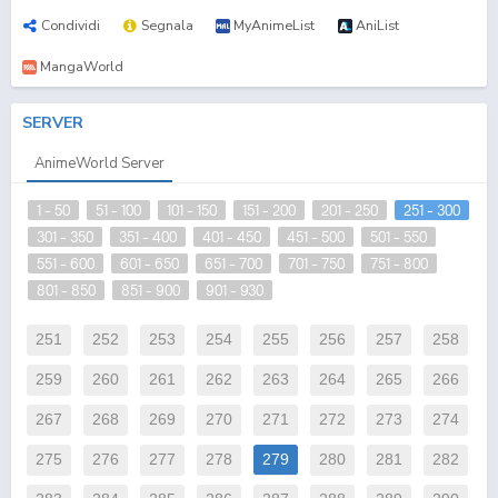
Condividi
Segnala
MyAnimeList
AniList
MangaWorld
SERVER
AnimeWorld Server
1 - 50
51 - 100
101 - 150
151 - 200
201 - 250
251 - 300
301 - 350
351 - 400
401 - 450
451 - 500
501 - 550
551 - 600
601 - 650
651 - 700
701 - 750
751 - 800
801 - 850
851 - 900
901 - 930
251
252
253
254
255
256
257
258
259
260
261
262
263
264
265
266
267
268
269
270
271
272
273
274
275
276
277
278
279
280
281
282