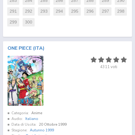
283
284
285
286
287
288
289
290
291
292
293
294
295
296
297
298
299
300
ONE PIECE (ITA)
4311
voti
Categoria:
Anime
Audio:
Italiano
Data di Uscita:
20 Ottobre 1999
Stagione:
Autunno 1999