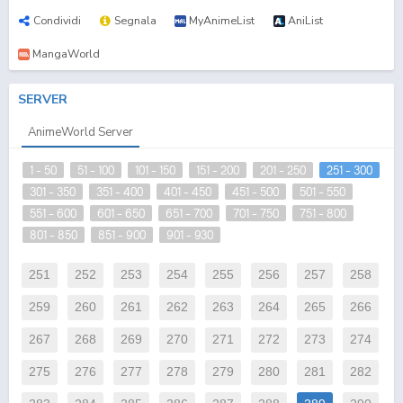
Condividi
Segnala
MyAnimeList
AniList
MangaWorld
SERVER
AnimeWorld Server
1 - 50
51 - 100
101 - 150
151 - 200
201 - 250
251 - 300
301 - 350
351 - 400
401 - 450
451 - 500
501 - 550
551 - 600
601 - 650
651 - 700
701 - 750
751 - 800
801 - 850
851 - 900
901 - 930
251
252
253
254
255
256
257
258
259
260
261
262
263
264
265
266
267
268
269
270
271
272
273
274
275
276
277
278
279
280
281
282