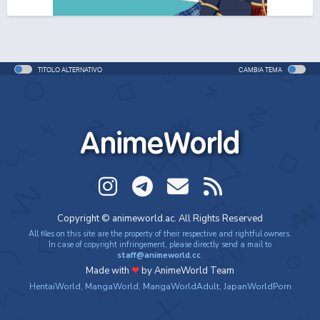
One Piece Movie 06: Omatsuri Danshaku to Himitsu
no Shima
Movie - 2005 - 1h e 31 min/ep
TITOLO ALTERNATIVO
CAMBIA TEMA
One Piece: Le avventure del detective Cappello di
Paglia
Special - 2005 - 42 min/ep
AnimeWorld
One Piece: Le avventure del detective Cappello di
Paglia (ITA)
Special - 2005 - 42 min/ep
One Piece Movie 07: Karakuri-jou no Mecha Kyohei
Copyright © animeworld.ac. All Rights Reserved
Movie - 2006 - 1h e 34 min/ep
All files on this site are the property of their respective and rightful owners.
In case of copyright infringement, please directly send a mail to
staff@animeworld.cc
.
One Piece Movie 07: Karakuri-jou no Mecha Kyohei
Made with
❤
by AnimeWorld Team
(ITA)
HentaiWorld
,
MangaWorld
,
MangaWorldAdult
,
JapanWorldPorn
Movie - 2006 - 1h e 34 min/ep