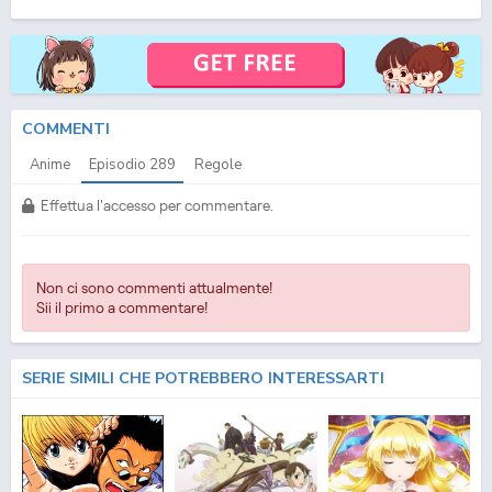
(ITA) Streaming Episodio
289
ITA - One Piece (ITA) Download Episodio
289
SUB ITA -
One Piece (ITA) Download Episodio
289
ITA
COMMENTI
Anime
Episodio
289
Regole
Effettua l'accesso per commentare.
Non ci sono commenti attualmente!
Sii il primo a commentare!
SERIE SIMILI CHE POTREBBERO INTERESSARTI