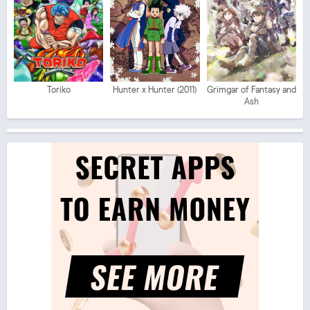
Toriko
Hunter x Hunter (2011)
Grimgar of Fantasy and
Ash