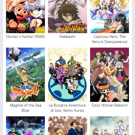
DUB
Hunter x Hunter (1999)
Kekkaishi
Cautious Hero: The
Hero Is Overpowered
but Overly Cautious
Magmel of the Sea
Le Bizzarre Avventure
Tutor Hitman Reborn!
Blue
di JoJo: Vento Aureo