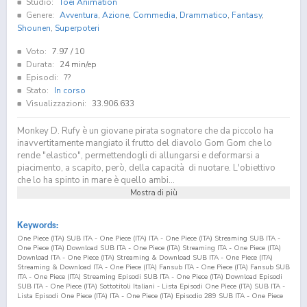
Studio:
Toei Animation
Genere:
Avventura
,
Azione
,
Commedia
,
Drammatico
,
Fantasy
,
Shounen
,
Superpoteri
Voto:
7.97
/ 10
Durata:
24 min/ep
Episodi:
??
Stato:
In corso
Visualizzazioni:
33.906.633
Monkey D. Rufy è un giovane pirata sognatore che da piccolo ha
inavvertitamente mangiato il frutto del diavolo Gom Gom che lo
rende "elastico", permettendogli di allungarsi e deformarsi a
piacimento, a scapito, però, della capacità di nuotare. L'obiettivo
che lo ha spinto in mare è quello ambi...
Mostra di più
Keywords:
One Piece (ITA) SUB ITA - One Piece (ITA) ITA - One Piece (ITA) Streaming SUB ITA -
One Piece (ITA) Download SUB ITA - One Piece (ITA) Streaming ITA - One Piece (ITA)
Download ITA - One Piece (ITA) Streaming & Download SUB ITA - One Piece (ITA)
Streaming & Download ITA - One Piece (ITA) Fansub ITA - One Piece (ITA) Fansub SUB
ITA - One Piece (ITA) Streaming Episodi SUB ITA - One Piece (ITA) Download Episodi
SUB ITA - One Piece (ITA) Sottotitoli Italiani - Lista Episodi One Piece (ITA) SUB ITA -
Lista Episodi One Piece (ITA) ITA - One Piece (ITA) Episodio
289
SUB ITA - One Piece
(ITA) Episodio
289
ITA - One Piece (ITA) Streaming Episodio
289
SUB ITA - One Piece