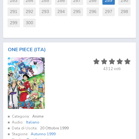
283
284
285
286
287
288
289
290
291
292
293
294
295
296
297
298
299
300
ONE PIECE (ITA)
4312
voti
Categoria:
Anime
Audio:
Italiano
Data di Uscita:
20 Ottobre 1999
Stagione:
Autunno 1999