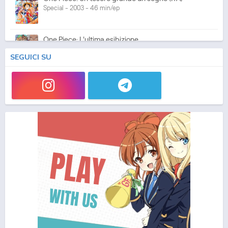
Special - 2003 - 46 min/ep
One Piece: L'ultima esibizione
Special - 2003 - 45 min/ep
SEGUICI SU
One Piece: L'ultima esibizione (ITA)
Special - 2003 - 45 min/ep
One Piece Movie 05: Norowareta Seiken
Movie - 2004 - 1h e 35 min/ep
One Piece Movie 05: Norowareta Seiken (ITA)
Movie - 2004 - 1h e 35 min/ep
One Piece Movie 06: Omatsuri Danshaku to Himitsu
no Shima (ITA)
Movie - 2005 - 1h e 31 min/ep