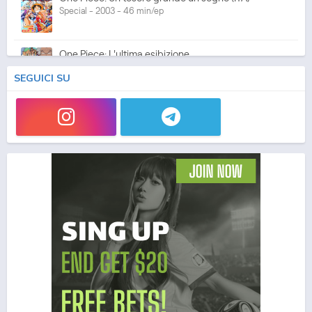
Special - 2003 - 46 min/ep
One Piece: L'ultima esibizione
Special - 2003 - 45 min/ep
SEGUICI SU
One Piece: L'ultima esibizione (ITA)
Special - 2003 - 45 min/ep
One Piece Movie 05: Norowareta Seiken
Movie - 2004 - 1h e 35 min/ep
One Piece Movie 05: Norowareta Seiken (ITA)
Movie - 2004 - 1h e 35 min/ep
One Piece Movie 06: Omatsuri Danshaku to Himitsu
no Shima (ITA)
Movie - 2005 - 1h e 31 min/ep