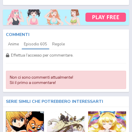
(ITA) Streaming Episodio
605
ITA - One Piece (ITA) Download Episodio
605
SUB ITA -
One Piece (ITA) Download Episodio
605
ITA
COMMENTI
Anime
Episodio
605
Regole
Effettua l'accesso per commentare.
Non ci sono commenti attualmente!
Sii il primo a commentare!
SERIE SIMILI CHE POTREBBERO INTERESSARTI