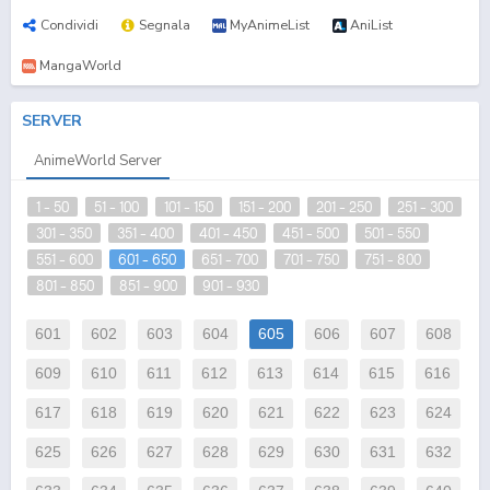
Condividi
Segnala
MyAnimeList
AniList
MangaWorld
SERVER
AnimeWorld Server
1 - 50
51 - 100
101 - 150
151 - 200
201 - 250
251 - 300
301 - 350
351 - 400
401 - 450
451 - 500
501 - 550
551 - 600
601 - 650
651 - 700
701 - 750
751 - 800
801 - 850
851 - 900
901 - 930
601
602
603
604
605
606
607
608
609
610
611
612
613
614
615
616
617
618
619
620
621
622
623
624
625
626
627
628
629
630
631
632