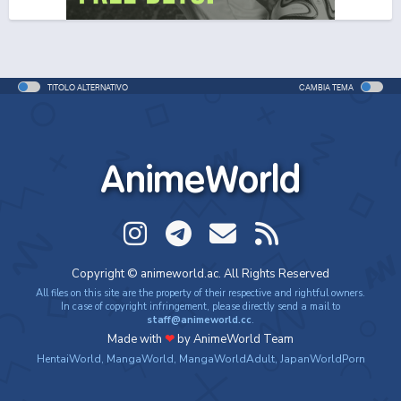
One Piece Movie 06: Omatsuri Danshaku to Himitsu
no Shima
Movie - 2005 - 1h e 31 min/ep
TITOLO ALTERNATIVO
CAMBIA TEMA
One Piece: Le avventure del detective Cappello di
Paglia
Special - 2005 - 42 min/ep
AnimeWorld
One Piece: Le avventure del detective Cappello di
Paglia (ITA)
Special - 2005 - 42 min/ep
One Piece Movie 07: Karakuri-jou no Mecha Kyohei
Copyright © animeworld.ac. All Rights Reserved
Movie - 2006 - 1h e 34 min/ep
All files on this site are the property of their respective and rightful owners.
In case of copyright infringement, please directly send a mail to
staff@animeworld.cc
.
One Piece Movie 07: Karakuri-jou no Mecha Kyohei
Made with
❤
by AnimeWorld Team
(ITA)
HentaiWorld
,
MangaWorld
,
MangaWorldAdult
,
JapanWorldPorn
Movie - 2006 - 1h e 34 min/ep