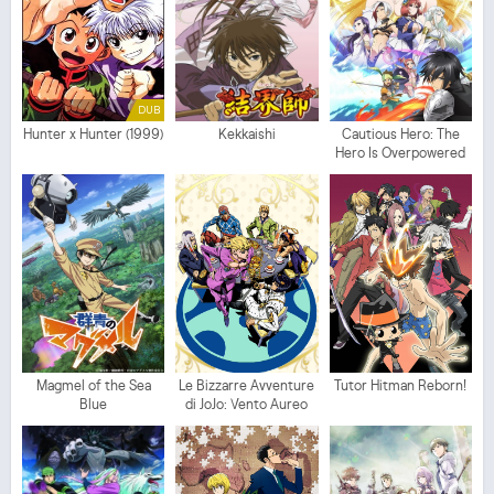
DUB
Hunter x Hunter (1999)
Kekkaishi
Cautious Hero: The
Hero Is Overpowered
but Overly Cautious
Magmel of the Sea
Le Bizzarre Avventure
Tutor Hitman Reborn!
Blue
di JoJo: Vento Aureo