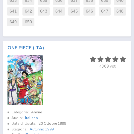
633
634
635
636
637
638
639
640
641
642
643
644
645
646
647
648
649
650
ONE PIECE (ITA)
4309
voti
Categoria:
Anime
Audio:
Italiano
Data di Uscita:
20 Ottobre 1999
Stagione:
Autunno 1999