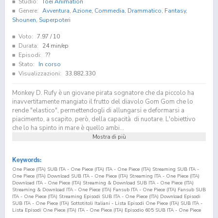
Studio:
Toei Animation
Genere:
Avventura
,
Azione
,
Commedia
,
Drammatico
,
Fantasy
,
Shounen
,
Superpoteri
Voto:
7.97
/ 10
Durata:
24 min/ep
Episodi:
??
Stato:
In corso
Visualizzazioni:
33.882.330
Monkey D. Rufy è un giovane pirata sognatore che da piccolo ha
inavvertitamente mangiato il frutto del diavolo Gom Gom che lo
rende "elastico", permettendogli di allungarsi e deformarsi a
piacimento, a scapito, però, della capacità di nuotare. L'obiettivo
che lo ha spinto in mare è quello ambi...
Mostra di più
Keywords:
One Piece (ITA) SUB ITA - One Piece (ITA) ITA - One Piece (ITA) Streaming SUB ITA -
One Piece (ITA) Download SUB ITA - One Piece (ITA) Streaming ITA - One Piece (ITA)
Download ITA - One Piece (ITA) Streaming & Download SUB ITA - One Piece (ITA)
Streaming & Download ITA - One Piece (ITA) Fansub ITA - One Piece (ITA) Fansub SUB
ITA - One Piece (ITA) Streaming Episodi SUB ITA - One Piece (ITA) Download Episodi
SUB ITA - One Piece (ITA) Sottotitoli Italiani - Lista Episodi One Piece (ITA) SUB ITA -
Lista Episodi One Piece (ITA) ITA - One Piece (ITA) Episodio
605
SUB ITA - One Piece
(ITA) Episodio
605
ITA - One Piece (ITA) Streaming Episodio
605
SUB ITA - One Piece