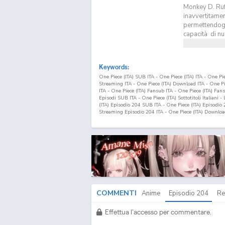
Monkey D. Ruf
inavvertitamen
permettendogli
capacità di nu
Keywords:
One Piece (ITA) SUB ITA - One Piece (ITA) ITA - One P
Streaming ITA - One Piece (ITA) Download ITA - One 
ITA - One Piece (ITA) Fansub ITA - One Piece (ITA) Fa
Episodi SUB ITA - One Piece (ITA) Sottotitoli Italiani -
(ITA) Episodio
204
SUB ITA - One Piece (ITA) Episodio
Streaming Episodio
204
ITA - One Piece (ITA) Downlo
COMMENTI
Anime
Episodio
204
Re
Effettua l'accesso per commentare.