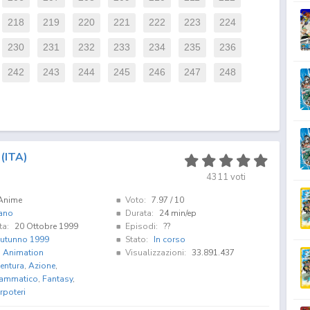
218
219
220
221
222
223
224
230
231
232
233
234
235
236
242
243
244
245
246
247
248
(ITA)
4311
voti
Anime
Voto:
7.97
/ 10
iano
Durata:
24 min/ep
ta:
20 Ottobre 1999
Episodi:
??
utunno 1999
Stato:
In corso
i Animation
Visualizzazioni:
33.891.437
entura
,
Azione
,
ammatico
,
Fantasy
,
rpoteri