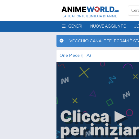
LA TUA FONTE ILLIMITATA DI ANIME
GENERI
NUOVE AGGIUNTE
UL
IL VECCHIO CANALE TELEGRAM È S
One Piece (ITA)