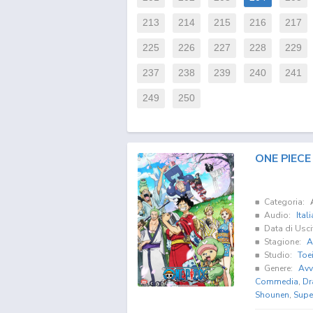
213
214
215
216
217
225
226
227
228
229
237
238
239
240
241
249
250
ONE PIECE 
Categoria:
Audio:
Ital
Data di Usci
Stagione:
A
Studio:
Toe
Genere:
Avv
Commedia
,
Dr
Shounen
,
Supe