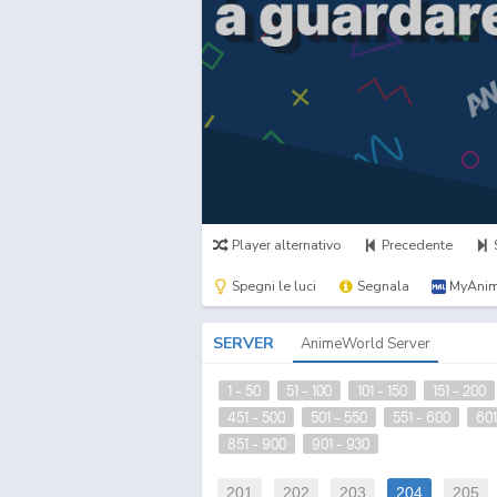
Player alternativo
Precedente
Spegni le luci
Segnala
MyAnim
SERVER
AnimeWorld Server
1 - 50
51 - 100
101 - 150
151 - 200
451 - 500
501 - 550
551 - 600
601
851 - 900
901 - 930
201
202
203
204
205