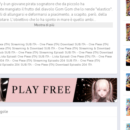
y è un giovane pirata sognatore che da piccolo ha
te mangiato il frutto del diavolo Gom Gom che lo rende "elastico",
 di allungarsi e deformarsi a piacimento, a scapito, però, della
otare. L'obiettivo che lo ha spinto in mare è quello ambi...
Mostra di più
iece (ITA) Streaming SUB ITA - One Piece (ITA) Download SUB ITA - One Piece (ITA)
Piece (ITA) Streaming & Download SUB ITA - One Piece (ITA) Streaming & Download
nsub SUB ITA - One Piece (ITA) Streaming Episodi SUB ITA - One Piece (ITA) Download
 Lista Episodi One Piece (ITA) SUB ITA - Lista Episodi One Piece (ITA) ITA - One Piece
204
ITA - One Piece (ITA) Streaming Episodio
204
SUB ITA - One Piece (ITA)
ad Episodio
204
SUB ITA - One Piece (ITA) Download Episodio
204
ITA
gole