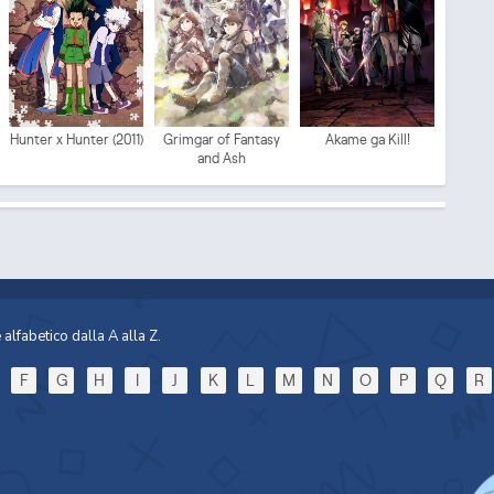
Mo
Hunter x Hunter (2011)
Grimgar of Fantasy
Akame ga Kill!
and Ash
Sp
alfabetico dalla A alla Z.
F
G
H
I
J
K
L
M
N
O
P
Q
R