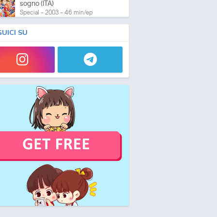
sogno (ITA)
Special - 2003 - 46 min/ep
GUICI SU
One Piece: L'ultima esibizione
Special - 2003 - 45 min/ep
One Piece: L'ultima esibizione
(ITA)
Special - 2003 - 45 min/ep
One Piece Movie 05:
Norowareta Seiken
Movie - 2004 - 1h e 35 min/ep
One Piece Movie 05:
Norowareta Seiken (ITA)
Movie - 2004 - 1h e 35 min/ep
One Piece Movie 06: Omatsuri
Danshaku to Himitsu no Shima