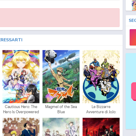
SE
ERESSARTI
Cautious Hero: The
Magmel of the Sea
Le Bizzarre
Hero Is Overpowered
Blue
Avventure di JoJo:
but Overly Cautious
Vento Aureo