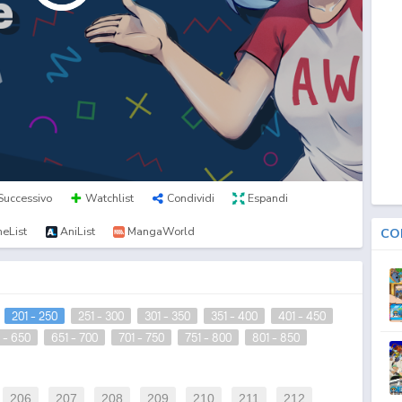
Successivo
Watchlist
Condividi
Espandi
eList
AniList
MangaWorld
CO
201 - 250
251 - 300
301 - 350
351 - 400
401 - 450
 - 650
651 - 700
701 - 750
751 - 800
801 - 850
206
207
208
209
210
211
212