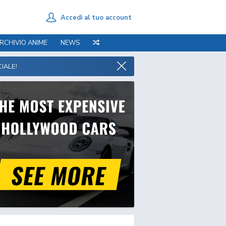
Accedi al tuo account
RCHIVIO ANIME
NEWS
IALE!