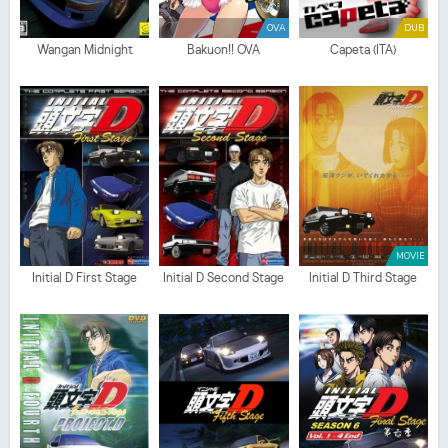
OVA
DUB
Wangan Midnight
Bakuon!! OVA
Capeta (ITA)
MOVIE
Initial D First Stage
Initial D Second Stage
Initial D Third Stage