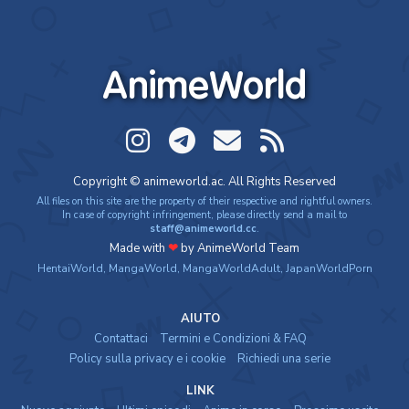
AnimeWorld
Copyright © animeworld.ac. All Rights Reserved
All files on this site are the property of their respective and rightful owners.
In case of copyright infringement, please directly send a mail to
staff@animeworld.cc
.
Made with
❤
by AnimeWorld Team
HentaiWorld
,
MangaWorld
,
MangaWorldAdult
,
JapanWorldPorn
AIUTO
Contattaci
Termini e Condizioni & FAQ
Policy sulla privacy e i cookie
Richiedi una serie
LINK