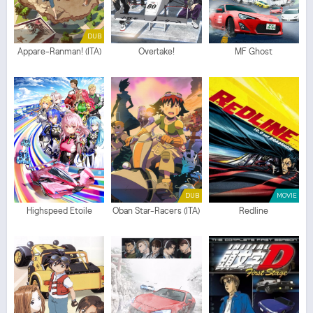
DUB
Appare-Ranman! (ITA)
Overtake!
MF Ghost
DUB
MOVIE
Highspeed Etoile
Oban Star-Racers (ITA)
Redline