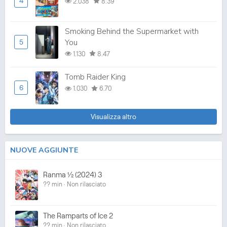
4
2.038
8.39
Smoking Behind the Supermarket with
You
5
1.130
8.47
Tomb Raider King
6
1.030
6.70
Visualizza altro
NUOVE AGGIUNTE
Ranma ½ (2024) 3
?? min · Non rilasciato
The Ramparts of Ice 2
?? min · Non rilasciato