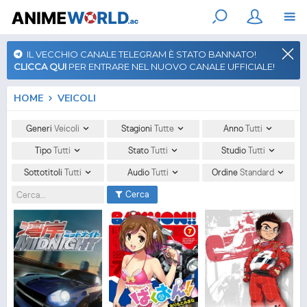
IL VECCHIO CANALE TELEGRAM È STATO BANNATO!
CLICCA QUI
PER ENTRARE NEL NUOVO CANALE UFFICIALE!
HOME
VEICOLI
Generi
Veicoli
Stagioni
Tutte
Anno
Tutti
Tipo
Tutti
Stato
Tutti
Studio
Tutti
Sottotitoli
Tutti
Audio
Tutti
Ordine
Standard
Cerca