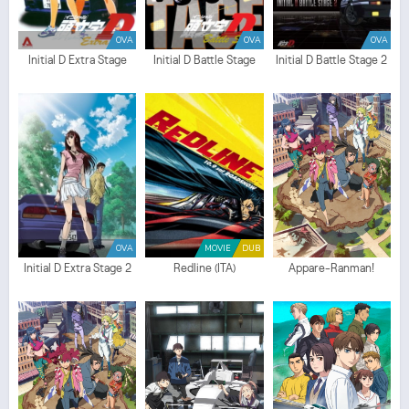
OVA
OVA
OVA
Initial D Extra Stage
Initial D Battle Stage
Initial D Battle Stage 2
OVA
MOVIE
DUB
Initial D Extra Stage 2
Redline (ITA)
Appare-Ranman!