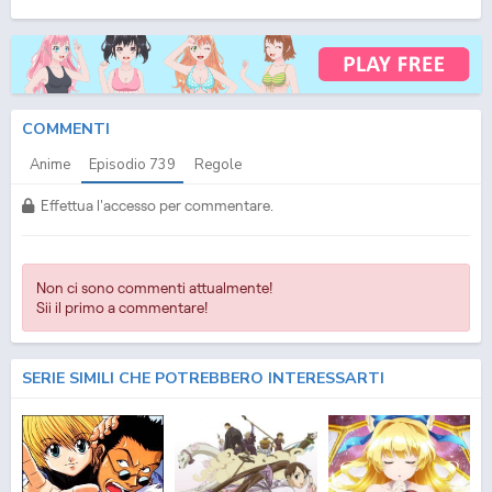
(ITA) Streaming Episodio
739
ITA - One Piece (ITA) Download Episodio
739
SUB ITA -
One Piece (ITA) Download Episodio
739
ITA
COMMENTI
Anime
Episodio
739
Regole
Effettua l'accesso per commentare.
Non ci sono commenti attualmente!
Sii il primo a commentare!
SERIE SIMILI CHE POTREBBERO INTERESSARTI