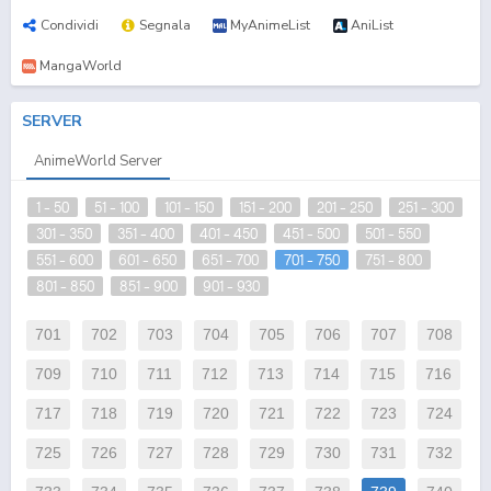
Condividi
Segnala
MyAnimeList
AniList
MangaWorld
SERVER
AnimeWorld Server
1 - 50
51 - 100
101 - 150
151 - 200
201 - 250
251 - 300
301 - 350
351 - 400
401 - 450
451 - 500
501 - 550
551 - 600
601 - 650
651 - 700
701 - 750
751 - 800
801 - 850
851 - 900
901 - 930
701
702
703
704
705
706
707
708
709
710
711
712
713
714
715
716
717
718
719
720
721
722
723
724
725
726
727
728
729
730
731
732