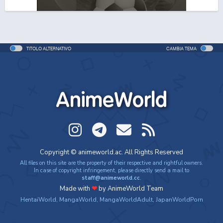
One Piece Movie 06: Omatsuri Danshaku to Himitsu
no Shima
Movie - 2005 - 1h e 31 min/ep
TITOLO ALTERNATIVO
CAMBIA TEMA
One Piece: Le avventure del detective Cappello di
Paglia
Special - 2005 - 42 min/ep
AnimeWorld
One Piece: Le avventure del detective Cappello di
Paglia (ITA)
Special - 2005 - 42 min/ep
One Piece Movie 07: Karakuri-jou no Mecha Kyohei
Copyright © animeworld.ac. All Rights Reserved
Movie - 2006 - 1h e 34 min/ep
All files on this site are the property of their respective and rightful owners.
In case of copyright infringement, please directly send a mail to
staff@animeworld.cc
.
One Piece Movie 07: Karakuri-jou no Mecha Kyohei
Made with
❤
by AnimeWorld Team
(ITA)
HentaiWorld
,
MangaWorld
,
MangaWorldAdult
,
JapanWorldPorn
Movie - 2006 - 1h e 34 min/ep