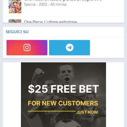
Special - 2003 - 46 min/ep
One Piece: L'ultima esibizione
Special - 2003 - 45 min/ep
SEGUICI SU
One Piece: L'ultima esibizione (ITA)
Special - 2003 - 45 min/ep
One Piece Movie 05: Norowareta Seiken
Movie - 2004 - 1h e 35 min/ep
One Piece Movie 05: Norowareta Seiken (ITA)
Movie - 2004 - 1h e 35 min/ep
One Piece Movie 06: Omatsuri Danshaku to Himitsu
no Shima (ITA)
Movie - 2005 - 1h e 31 min/ep