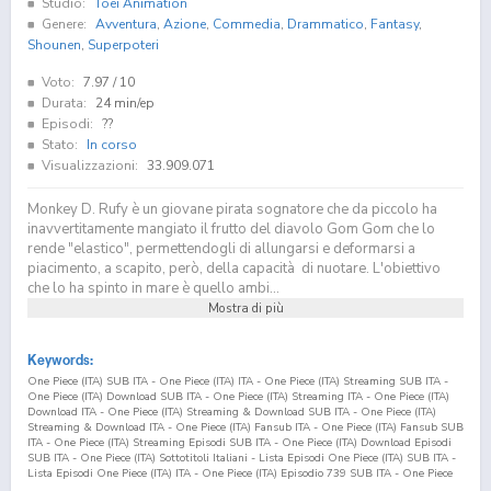
Studio:
Toei Animation
Genere:
Avventura
,
Azione
,
Commedia
,
Drammatico
,
Fantasy
,
Shounen
,
Superpoteri
Voto:
7.97
/ 10
Durata:
24 min/ep
Episodi:
??
Stato:
In corso
Visualizzazioni:
33.909.071
Monkey D. Rufy è un giovane pirata sognatore che da piccolo ha
inavvertitamente mangiato il frutto del diavolo Gom Gom che lo
rende "elastico", permettendogli di allungarsi e deformarsi a
piacimento, a scapito, però, della capacità di nuotare. L'obiettivo
che lo ha spinto in mare è quello ambi...
Mostra di più
Keywords:
One Piece (ITA) SUB ITA - One Piece (ITA) ITA - One Piece (ITA) Streaming SUB ITA -
One Piece (ITA) Download SUB ITA - One Piece (ITA) Streaming ITA - One Piece (ITA)
Download ITA - One Piece (ITA) Streaming & Download SUB ITA - One Piece (ITA)
Streaming & Download ITA - One Piece (ITA) Fansub ITA - One Piece (ITA) Fansub SUB
ITA - One Piece (ITA) Streaming Episodi SUB ITA - One Piece (ITA) Download Episodi
SUB ITA - One Piece (ITA) Sottotitoli Italiani - Lista Episodi One Piece (ITA) SUB ITA -
Lista Episodi One Piece (ITA) ITA - One Piece (ITA) Episodio
739
SUB ITA - One Piece
(ITA) Episodio
739
ITA - One Piece (ITA) Streaming Episodio
739
SUB ITA - One Piece