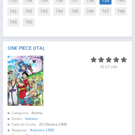
733
734
735
736
737
738
739
740
741
742
743
744
745
746
747
748
749
750
ONE PIECE (ITA)
4312
voti
Categoria:
Anime
Audio:
Italiano
Data di Uscita:
20 Ottobre 1999
Stagione:
Autunno 1999