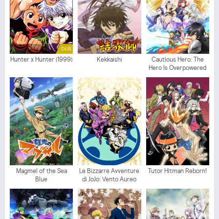
DUB
Hunter x Hunter (1999)
Kekkaishi
Cautious Hero: The
Hero Is Overpowered
but Overly Cautious
Magmel of the Sea
Le Bizzarre Avventure
Tutor Hitman Reborn!
Blue
di JoJo: Vento Aureo