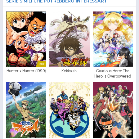
SERIE SIMILI CHE POTREBBERO INTERESSARTI
DUB
Hunter x Hunter (1999)
Kekkaishi
Cautious Hero: The
Hero Is Overpowered
but Overly Cautious