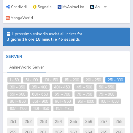
Condividi
Segnala
MyAnimeList
AniList
MangaWorld
Il prossimo episodio uscirà all'incirca fra
3 giorni 16 ore 18 minuti e 44 secondi.
SERVER
AnimeWorld Server
1 - 50
51 - 100
101 - 150
151 - 200
201 - 250
251 - 300
301 - 350
351 - 400
401 - 450
451 - 500
501 - 550
551 - 600
601 - 650
651 - 700
701 - 750
751 - 800
801 - 850
851 - 900
901 - 950
951 - 1000
1001 - 1050
1051 - 1100
1101 - 1150
1151 - 1172
251
252
253
254
255
256
257
258
259
260
261
262
263
264
265
266