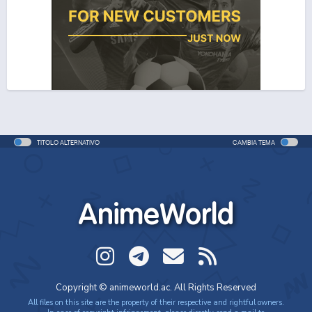
One Piece Movie 06: Omatsuri Danshaku to Himitsu
no Shima (ITA)
Movie - 2005 - 1h e 31 min/ep
One Piece Movie 06: Omatsuri Danshaku to Himitsu
no Shima
Movie - 2005 - 1h e 31 min/ep
TITOLO ALTERNATIVO
CAMBIA TEMA
One Piece: Le avventure del detective Cappello di
Paglia
Special - 2005 - 42 min/ep
AnimeWorld
One Piece: Le avventure del detective Cappello di
Paglia (ITA)
Special - 2005 - 42 min/ep
One Piece Movie 07: Karakuri-jou no Mecha Kyohei
Copyright © animeworld.ac. All Rights Reserved
Movie - 2006 - 1h e 34 min/ep
All files on this site are the property of their respective and rightful owners.