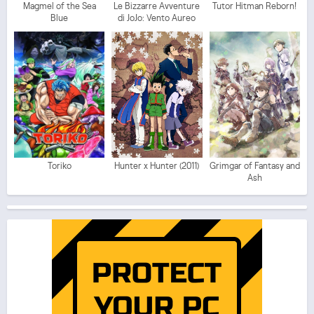
Magmel of the Sea
Le Bizzarre Avventure
Tutor Hitman Reborn!
Blue
di JoJo: Vento Aureo
Toriko
Hunter x Hunter (2011)
Grimgar of Fantasy and
Ash