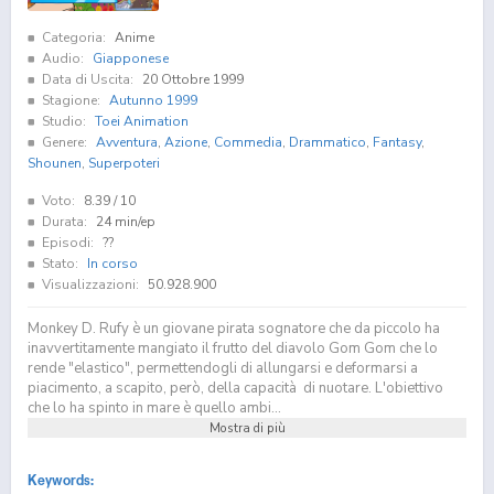
Categoria:
Anime
Audio:
Giapponese
Data di Uscita:
20 Ottobre 1999
Stagione:
Autunno 1999
Studio:
Toei Animation
Genere:
Avventura
,
Azione
,
Commedia
,
Drammatico
,
Fantasy
,
Shounen
,
Superpoteri
Voto:
8.39
/ 10
Durata:
24 min/ep
Episodi:
??
Stato:
In corso
Visualizzazioni:
50.928.900
Monkey D. Rufy è un giovane pirata sognatore che da piccolo ha
inavvertitamente mangiato il frutto del diavolo Gom Gom che lo
rende "elastico", permettendogli di allungarsi e deformarsi a
piacimento, a scapito, però, della capacità di nuotare. L'obiettivo
che lo ha spinto in mare è quello ambi...
Mostra di più
Keywords: