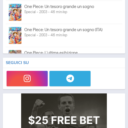
One Piece: Un tesoro grande un sogno
Special - 2003 - 46 min/ep
One Piece: Un tesoro grande un sogno (ITA)
Special - 2003 - 46 min/ep
One Piece: L'ultima esibizione
Special - 2003 - 45 min/ep
SEGUICI SU
One Piece: L'ultima esibizione (ITA)
Special - 2003 - 45 min/ep
One Piece Movie 05: Norowareta Seiken
Movie - 2004 - 1h e 35 min/ep
One Piece Movie 05: Norowareta Seiken (ITA)
Movie - 2004 - 1h e 35 min/ep