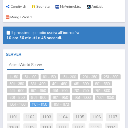
Condividi
Segnala
MyAnimeList
AniList
MangaWorld
Il prossimo episodio uscirà all'incirca fra
10 ore 56 minuti e 47 secondi.
SERVER
AnimeWorld Server
1 - 50
51 - 100
101 - 150
151 - 200
201 - 250
251 - 300
301 - 350
351 - 400
401 - 450
451 - 500
501 - 550
551 - 600
601 - 650
651 - 700
701 - 750
751 - 800
801 - 850
851 - 900
901 - 950
951 - 1000
1001 - 1050
1051 - 1100
1101 - 1150
1151 - 1172
1101
1102
1103
1104
1105
1106
1107
1108
1109
1110
1111
1112
1113
1114