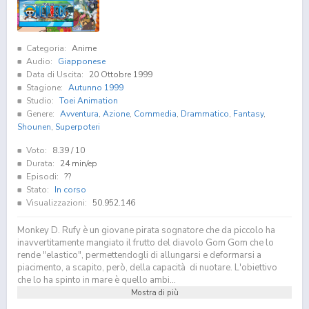
Categoria:
Anime
Audio:
Giapponese
Data di Uscita:
20 Ottobre 1999
Stagione:
Autunno 1999
Studio:
Toei Animation
Genere:
Avventura
,
Azione
,
Commedia
,
Drammatico
,
Fantasy
,
Shounen
,
Superpoteri
Voto:
8.39
/ 10
Durata:
24 min/ep
Episodi:
??
Stato:
In corso
Visualizzazioni:
50.952.146
Monkey D. Rufy è un giovane pirata sognatore che da piccolo ha
inavvertitamente mangiato il frutto del diavolo Gom Gom che lo
rende "elastico", permettendogli di allungarsi e deformarsi a
piacimento, a scapito, però, della capacità di nuotare. L'obiettivo
che lo ha spinto in mare è quello ambi...
Mostra di più