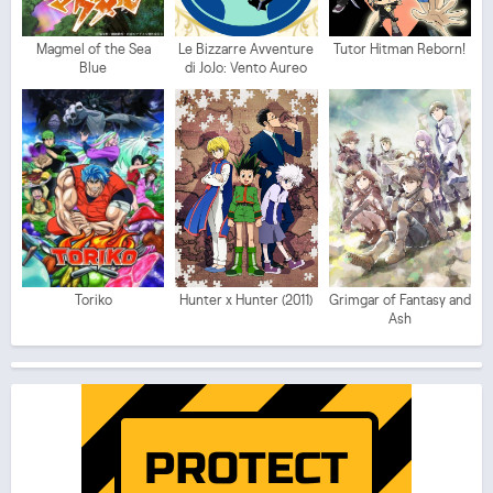
Magmel of the Sea
Le Bizzarre Avventure
Tutor Hitman Reborn!
Blue
di JoJo: Vento Aureo
Toriko
Hunter x Hunter (2011)
Grimgar of Fantasy and
Ash