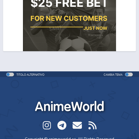
One Piece Movie 05: Norowareta Seiken (ITA)
Movie - 2004 - 1h e 35 min/ep
One Piece Movie 06: Omatsuri Danshaku to Himitsu
no Shima (ITA)
Movie - 2005 - 1h e 31 min/ep
One Piece Movie 06: Omatsuri Danshaku to Himitsu
no Shima
Movie - 2005 - 1h e 31 min/ep
TITOLO ALTERNATIVO
CAMBIA TEMA
One Piece: Le avventure del detective Cappello di
Paglia
Special - 2005 - 42 min/ep
AnimeWorld
One Piece: Le avventure del detective Cappello di
Paglia (ITA)
Special - 2005 - 42 min/ep
One Piece Movie 07: Karakuri-jou no Mecha Kyohei