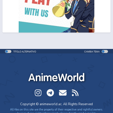
One Piece Movie 06: Omatsuri Danshaku to Himitsu
no Shima (ITA)
Movie - 2005 - 1h e 31 min/ep
One Piece Movie 06: Omatsuri Danshaku to Himitsu
no Shima
Movie - 2005 - 1h e 31 min/ep
TITOLO ALTERNATIVO
CAMBIA TEMA
One Piece: Le avventure del detective Cappello di
Paglia
Special - 2005 - 42 min/ep
AnimeWorld
One Piece: Le avventure del detective Cappello di
Paglia (ITA)
Special - 2005 - 42 min/ep
One Piece Movie 07: Karakuri-jou no Mecha Kyohei
Copyright © animeworld.ac. All Rights Reserved
Movie - 2006 - 1h e 34 min/ep
All files on this site are the property of their respective and rightful owners.