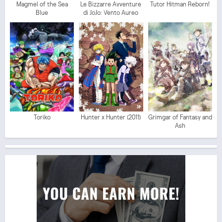
Magmel of the Sea
Le Bizzarre Avventure
Tutor Hitman Reborn!
Blue
di JoJo: Vento Aureo
Toriko
Hunter x Hunter (2011)
Grimgar of Fantasy and
Ash