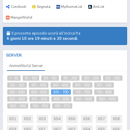
Condividi
Segnala
MyAnimeList
AniList
MangaWorld
Il prossimo episodio uscirà all'incirca fra
6 giorni 10 ore 19 minuti e 19 secondi.
SERVER
AnimeWorld Server
1 - 50
51 - 100
101 - 150
151 - 200
201 - 250
251 - 300
301 - 350
351 - 400
401 - 450
451 - 500
501 - 550
551 - 600
601 - 650
651 - 700
701 - 750
751 - 800
801 - 850
851 - 900
901 - 950
951 - 1000
1001 - 1050
1051 - 1100
1101 - 1150
1151 - 1173
651
652
653
654
655
656
657
658
659
660
661
662
663
664
665
666