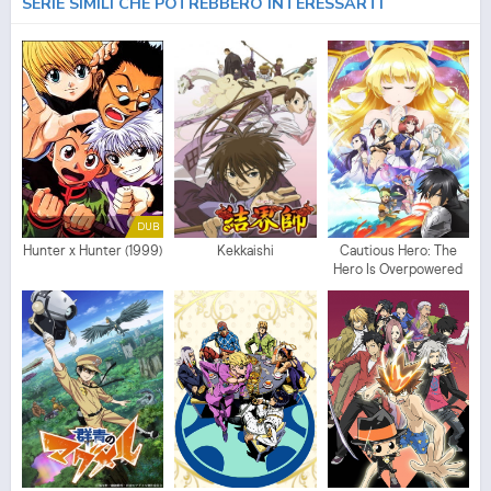
SERIE SIMILI CHE POTREBBERO INTERESSARTI
DUB
Hunter x Hunter (1999)
Kekkaishi
Cautious Hero: The
Hero Is Overpowered
but Overly Cautious