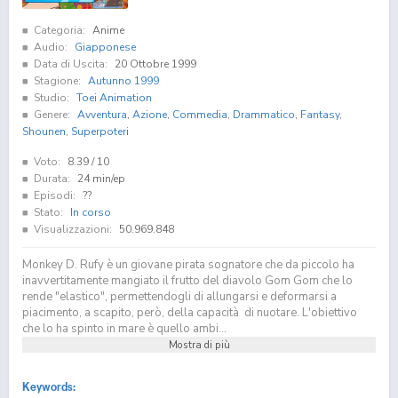
Categoria:
Anime
Audio:
Giapponese
Data di Uscita:
20 Ottobre 1999
Stagione:
Autunno 1999
Studio:
Toei Animation
Genere:
Avventura
,
Azione
,
Commedia
,
Drammatico
,
Fantasy
,
Shounen
,
Superpoteri
Voto:
8.39
/ 10
Durata:
24 min/ep
Episodi:
??
Stato:
In corso
Visualizzazioni:
50.969.848
Monkey D. Rufy è un giovane pirata sognatore che da piccolo ha
inavvertitamente mangiato il frutto del diavolo Gom Gom che lo
rende "elastico", permettendogli di allungarsi e deformarsi a
piacimento, a scapito, però, della capacità di nuotare. L'obiettivo
che lo ha spinto in mare è quello ambi...
Mostra di più
Keywords: