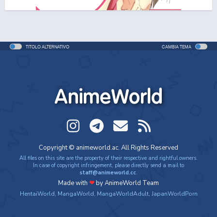
One Piece Movie 06: Omatsuri Danshaku to Himitsu
no Shima
Movie - 2005 - 1h e 31 min/ep
TITOLO ALTERNATIVO
CAMBIA TEMA
One Piece: Le avventure del detective Cappello di
Paglia
Special - 2005 - 42 min/ep
AnimeWorld
One Piece: Le avventure del detective Cappello di
Paglia (ITA)
Special - 2005 - 42 min/ep
One Piece Movie 07: Karakuri-jou no Mecha Kyohei
Copyright © animeworld.ac. All Rights Reserved
Movie - 2006 - 1h e 34 min/ep
All files on this site are the property of their respective and rightful owners.
In case of copyright infringement, please directly send a mail to
staff@animeworld.cc
.
One Piece Movie 07: Karakuri-jou no Mecha Kyohei
Made with
❤
by AnimeWorld Team
(ITA)
HentaiWorld
,
MangaWorld
,
MangaWorldAdult
,
JapanWorldPorn
Movie - 2006 - 1h e 34 min/ep