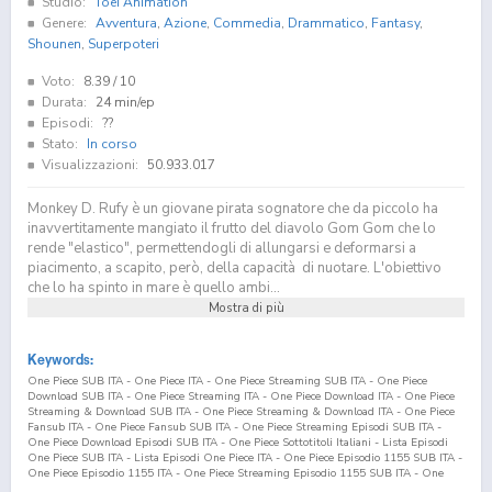
Studio:
Toei Animation
Genere:
Avventura
,
Azione
,
Commedia
,
Drammatico
,
Fantasy
,
Shounen
,
Superpoteri
Voto:
8.39
/ 10
Durata:
24 min/ep
Episodi:
??
Stato:
In corso
Visualizzazioni:
50.933.017
Monkey D. Rufy è un giovane pirata sognatore che da piccolo ha
inavvertitamente mangiato il frutto del diavolo Gom Gom che lo
rende "elastico", permettendogli di allungarsi e deformarsi a
piacimento, a scapito, però, della capacità di nuotare. L'obiettivo
che lo ha spinto in mare è quello ambi...
Mostra di più
Keywords:
One Piece SUB ITA - One Piece ITA - One Piece Streaming SUB ITA - One Piece
Download SUB ITA - One Piece Streaming ITA - One Piece Download ITA - One Piece
Streaming & Download SUB ITA - One Piece Streaming & Download ITA - One Piece
Fansub ITA - One Piece Fansub SUB ITA - One Piece Streaming Episodi SUB ITA -
One Piece Download Episodi SUB ITA - One Piece Sottotitoli Italiani - Lista Episodi
One Piece SUB ITA - Lista Episodi One Piece ITA - One Piece Episodio
1155
SUB ITA -
One Piece Episodio
1155
ITA - One Piece Streaming Episodio
1155
SUB ITA - One
Piece Streaming Episodio
1155
ITA - One Piece Download Episodio
1155
SUB ITA -