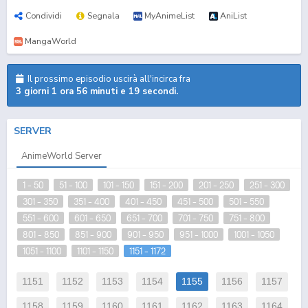
Condividi
Segnala
MyAnimeList
AniList
MangaWorld
Il prossimo episodio uscirà all'incirca fra
3 giorni 1 ora 56 minuti e 18 secondi.
SERVER
AnimeWorld Server
1 - 50
51 - 100
101 - 150
151 - 200
201 - 250
251 - 300
301 - 350
351 - 400
401 - 450
451 - 500
501 - 550
551 - 600
601 - 650
651 - 700
701 - 750
751 - 800
801 - 850
851 - 900
901 - 950
951 - 1000
1001 - 1050
1051 - 1100
1101 - 1150
1151 - 1172
1151
1152
1153
1154
1155
1156
1157
1158
1159
1160
1161
1162
1163
1164