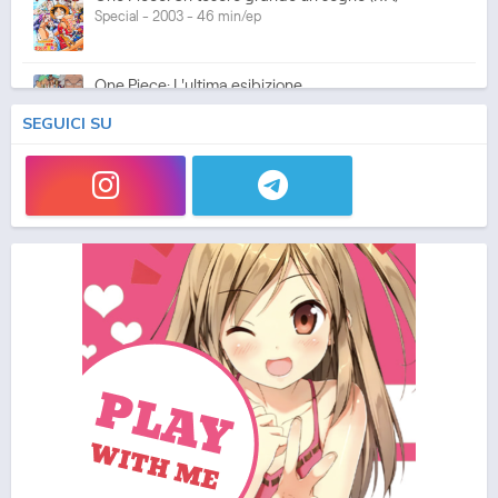
Special - 2003 - 46 min/ep
One Piece: L'ultima esibizione
Special - 2003 - 45 min/ep
SEGUICI SU
One Piece: L'ultima esibizione (ITA)
Special - 2003 - 45 min/ep
One Piece Movie 05: Norowareta Seiken
Movie - 2004 - 1h e 35 min/ep
One Piece Movie 05: Norowareta Seiken (ITA)
Movie - 2004 - 1h e 35 min/ep
One Piece Movie 06: Omatsuri Danshaku to Himitsu
no Shima (ITA)
Movie - 2005 - 1h e 31 min/ep