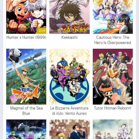
DUB
Hunter x Hunter (1999)
Kekkaishi
Cautious Hero: The
Hero Is Overpowered
but Overly Cautious
Magmel of the Sea
Le Bizzarre Avventure
Tutor Hitman Reborn!
Blue
di JoJo: Vento Aureo