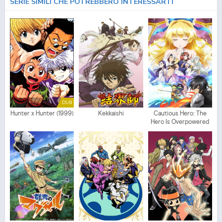
SERIE SIMILI CHE POTREBBERO INTERESSARTI
DUB
Hunter x Hunter (1999)
Kekkaishi
Cautious Hero: The
Hero Is Overpowered
but Overly Cautious