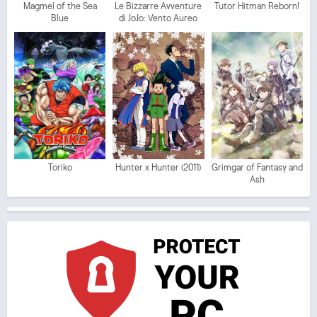
Magmel of the Sea
Le Bizzarre Avventure
Tutor Hitman Reborn!
Blue
di JoJo: Vento Aureo
Toriko
Hunter x Hunter (2011)
Grimgar of Fantasy and
Ash