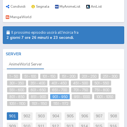
Condividi
Segnala
MyAnimeList
AniList
MangaWorld
Il prossimo episodio uscirà all'incirca fra
2 giorni 7 ore 26 minuti e 22 secondi.
SERVER
AnimeWorld Server
1 - 50
51 - 100
101 - 150
151 - 200
201 - 250
251 - 300
301 - 350
351 - 400
401 - 450
451 - 500
501 - 550
551 - 600
601 - 650
651 - 700
701 - 750
751 - 800
801 - 850
851 - 900
901 - 950
951 - 1000
1001 - 1050
1051 - 1100
1101 - 1150
1151 - 1172
901
902
903
904
905
906
907
908
909
910
911
912
913
914
915
916