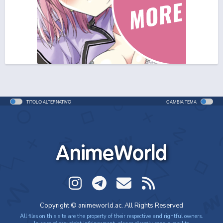
One Piece Movie 06: Omatsuri Danshaku to Himitsu
no Shima (ITA)
Movie - 2005 - 1h e 31 min/ep
One Piece Movie 06: Omatsuri Danshaku to Himitsu
no Shima
Movie - 2005 - 1h e 31 min/ep
TITOLO ALTERNATIVO
CAMBIA TEMA
One Piece: Le avventure del detective Cappello di
Paglia
Special - 2005 - 42 min/ep
AnimeWorld
One Piece: Le avventure del detective Cappello di
Paglia (ITA)
Special - 2005 - 42 min/ep
One Piece Movie 07: Karakuri-jou no Mecha Kyohei
Copyright © animeworld.ac. All Rights Reserved
Movie - 2006 - 1h e 34 min/ep
All files on this site are the property of their respective and rightful owners.