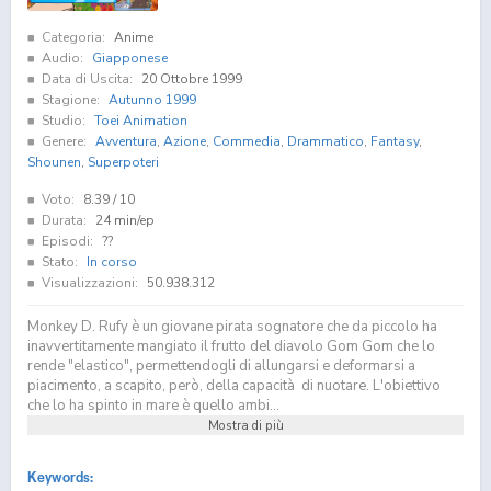
Categoria:
Anime
Audio:
Giapponese
Data di Uscita:
20 Ottobre 1999
Stagione:
Autunno 1999
Studio:
Toei Animation
Genere:
Avventura
,
Azione
,
Commedia
,
Drammatico
,
Fantasy
,
Shounen
,
Superpoteri
Voto:
8.39
/ 10
Durata:
24 min/ep
Episodi:
??
Stato:
In corso
Visualizzazioni:
50.938.312
Monkey D. Rufy è un giovane pirata sognatore che da piccolo ha
inavvertitamente mangiato il frutto del diavolo Gom Gom che lo
rende "elastico", permettendogli di allungarsi e deformarsi a
piacimento, a scapito, però, della capacità di nuotare. L'obiettivo
che lo ha spinto in mare è quello ambi...
Mostra di più
Keywords: