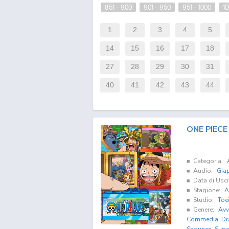
851 - 900
901 - 950
951 - 1000
10
1
2
3
4
5
14
15
16
17
18
27
28
29
30
31
40
41
42
43
44
ONE PIECE
Categoria:
Audio:
Gia
Data di Usci
Stagione:
A
Studio:
Toe
Genere:
Avv
Commedia
,
Dr
Shounen
,
Supe