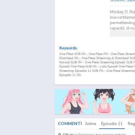
Monkey D. Ruf
inavvertitamen
permettendogli
capacità di nu
Keywords:
One Piece SUB ITA - One Piece ITA - One Piece Strea
Download ITA - One Piece Streaming & Download SUB 
Fansub SUB ITA - One Piece Streaming Episodi SUB ITA
Episodi One Piece SUB ITA - Lista Episodi One Piece 
Streaming Episodio
11
SUB ITA - One Piece Streamin
Episodio
11
ITA
COMMENTI
Anime
Episodio
11
Reg
Effettua l'accesso per commentare.