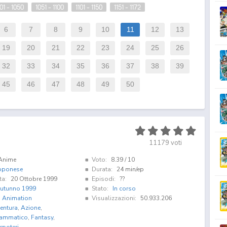
01 - 1050
1051 - 1100
1101 - 1150
1151 - 1172
6
7
8
9
10
11
12
13
19
20
21
22
23
24
25
26
32
33
34
35
36
37
38
39
45
46
47
48
49
50
11179
voti
Anime
Voto:
8.39
/ 10
pponese
Durata:
24 min/ep
ta:
20 Ottobre 1999
Episodi:
??
utunno 1999
Stato:
In corso
i Animation
Visualizzazioni:
50.933.206
entura
,
Azione
,
ammatico
,
Fantasy
,
rpoteri