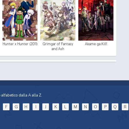
Mo
Hunter x Hunter (2011)
Grimgar of Fantasy
Akame ga Kill!
and Ash
Sp
alfabetico dalla A alla Z.
F
G
H
I
J
K
L
M
N
O
P
Q
R