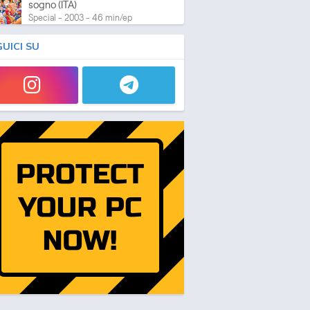
sogno (ITA)
Special - 2003 - 46 min/ep
GUICI SU
One Piece: L'ultima esibizione
Special - 2003 - 45 min/ep
One Piece: L'ultima esibizione
(ITA)
Special - 2003 - 45 min/ep
One Piece Movie 05:
Norowareta Seiken
Movie - 2004 - 1h e 35 min/ep
One Piece Movie 05:
Norowareta Seiken (ITA)
Movie - 2004 - 1h e 35 min/ep
One Piece Movie 06: Omatsuri
Danshaku to Himitsu no Shima