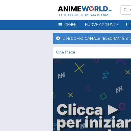
LA TUA FONTE ILLIMITATA DI ANIME
GENERI
NUOVE AGGIUNTE
UL
IL VECCHIO CANALE TELEGRAM È S
One Piece