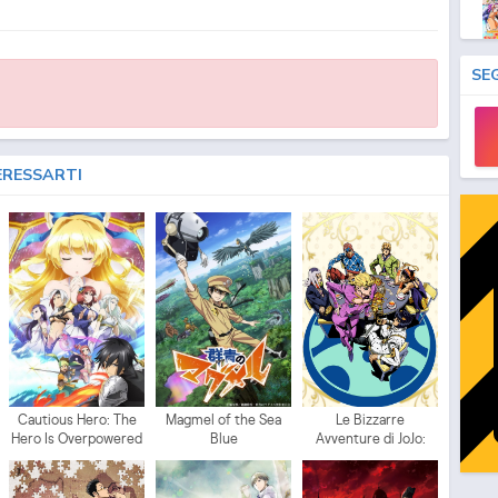
SE
ERESSARTI
Cautious Hero: The
Magmel of the Sea
Le Bizzarre
Hero Is Overpowered
Blue
Avventure di JoJo:
but Overly Cautious
Vento Aureo