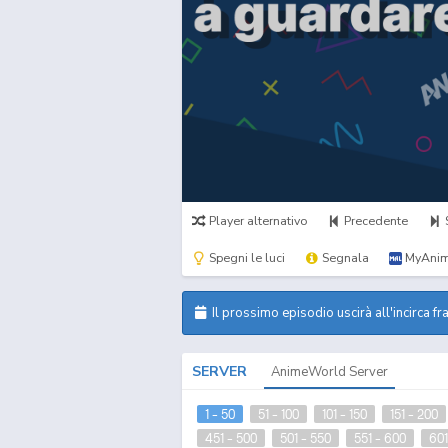
Player alternativo
Precedente
Spegni le luci
Segnala
MyAnim
Il prossimo episodio uscirà all'incirca fr
SERVER
AnimeWorld Server
1 - 50
51 - 100
101 - 150
151 - 200
451 - 500
501 - 550
551 - 600
601