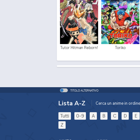
Tutor Hitman Reborn!
Toriko
TITOLO ALTERNATIVO
Lista A-Z
Cerca un anime in ordine 
Tutti
0-9
A
B
C
D
E
Z