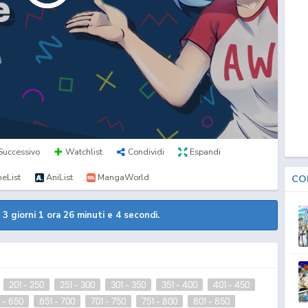
Successivo
Watchlist
Condividi
Espandi
eList
AniList
MangaWorld
CO
a
3 giorni 1 ora 26 minuti e 4 secondi.
201 - 250
251 - 300
301 - 350
351 - 400
401 - 450
 - 650
651 - 700
701 - 750
751 - 800
801 - 850