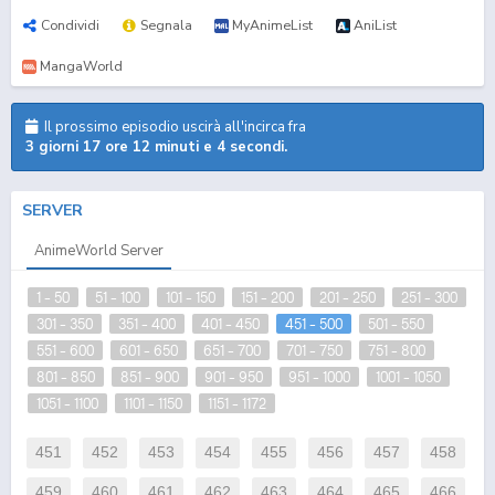
Condividi
Segnala
MyAnimeList
AniList
MangaWorld
Il prossimo episodio uscirà all'incirca fra
3 giorni 17 ore 12 minuti e 3 secondi.
SERVER
AnimeWorld Server
1 - 50
51 - 100
101 - 150
151 - 200
201 - 250
251 - 300
301 - 350
351 - 400
401 - 450
451 - 500
501 - 550
551 - 600
601 - 650
651 - 700
701 - 750
751 - 800
801 - 850
851 - 900
901 - 950
951 - 1000
1001 - 1050
1051 - 1100
1101 - 1150
1151 - 1172
451
452
453
454
455
456
457
458
459
460
461
462
463
464
465
466