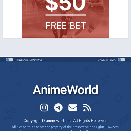
One Piece Movie 06: Omatsuri Danshaku to Himitsu
no Shima (ITA)
Movie - 2005 - 1h e 31 min/ep
One Piece Movie 06: Omatsuri Danshaku to Himitsu
no Shima
Movie - 2005 - 1h e 31 min/ep
TITOLO ALTERNATIVO
CAMBIA TEMA
One Piece: Le avventure del detective Cappello di
Paglia
Special - 2005 - 42 min/ep
AnimeWorld
One Piece: Le avventure del detective Cappello di
Paglia (ITA)
Special - 2005 - 42 min/ep
One Piece Movie 07: Karakuri-jou no Mecha Kyohei
Copyright © animeworld.ac. All Rights Reserved
Movie - 2006 - 1h e 34 min/ep
All files on this site are the property of their respective and rightful owners.