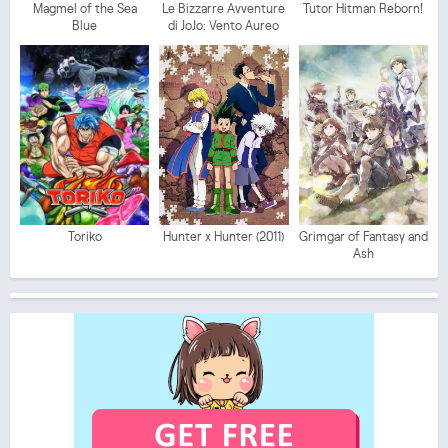
Magmel of the Sea
Le Bizzarre Avventure
Tutor Hitman Reborn!
Blue
di JoJo: Vento Aureo
Toriko
Hunter x Hunter (2011)
Grimgar of Fantasy and
Ash