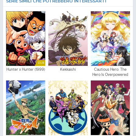
SERIE SIMILI CHE POTREBBERO INTERESSARTI
DUB
Hunter x Hunter (1999)
Kekkaishi
Cautious Hero: The
Hero Is Overpowered
but Overly Cautious