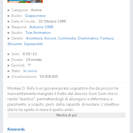
Categoria:
Anime
Audio:
Giapponese
Data di Uscita:
20 Ottobre 1999
Stagione:
Autunno 1999
Studio:
Toei Animation
Genere:
Avventura
,
Azione
,
Commedia
,
Drammatico
,
Fantasy
,
Shounen
,
Superpoteri
Voto:
8.39
/ 10
Durata:
24 min/ep
Episodi:
??
Stato:
In corso
Visualizzazioni:
50.928.825
Monkey D. Rufy è un giovane pirata sognatore che da piccolo ha
inavvertitamente mangiato il frutto del diavolo Gom Gom che lo
rende "elastico", permettendogli di allungarsi e deformarsi a
piacimento, a scapito, però, della capacità di nuotare. L'obiettivo
che lo ha spinto in mare è quello ambi...
Mostra di più
Keywords: