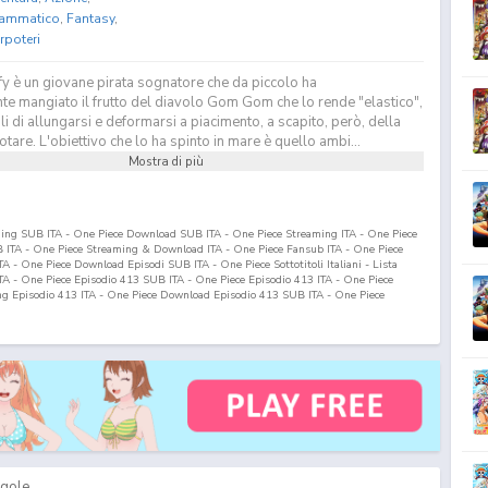
ammatico
,
Fantasy
,
rpoteri
y è un giovane pirata sognatore che da piccolo ha
te mangiato il frutto del diavolo Gom Gom che lo rende "elastico",
 di allungarsi e deformarsi a piacimento, a scapito, però, della
otare. L'obiettivo che lo ha spinto in mare è quello ambi...
Mostra di più
ming SUB ITA - One Piece Download SUB ITA - One Piece Streaming ITA - One Piece
ITA - One Piece Streaming & Download ITA - One Piece Fansub ITA - One Piece
 - One Piece Download Episodi SUB ITA - One Piece Sottotitoli Italiani - Lista
ITA - One Piece Episodio
413
SUB ITA - One Piece Episodio
413
ITA - One Piece
ng Episodio
413
ITA - One Piece Download Episodio
413
SUB ITA - One Piece
gole