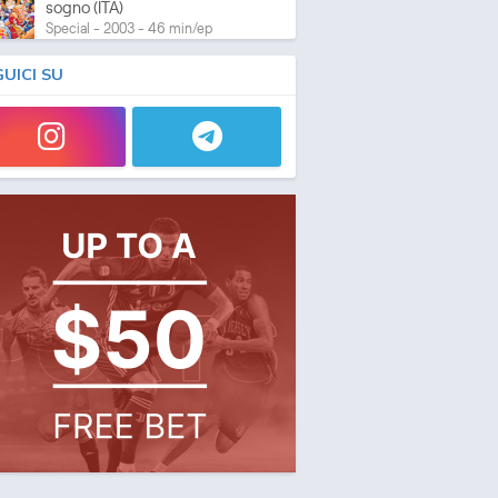
sogno (ITA)
Special - 2003 - 46 min/ep
GUICI SU
One Piece: L'ultima esibizione
Special - 2003 - 45 min/ep
One Piece: L'ultima esibizione
(ITA)
Special - 2003 - 45 min/ep
One Piece Movie 05:
Norowareta Seiken
Movie - 2004 - 1h e 35 min/ep
One Piece Movie 05:
Norowareta Seiken (ITA)
Movie - 2004 - 1h e 35 min/ep
One Piece Movie 06: Omatsuri
Danshaku to Himitsu no Shima