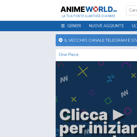
LA TUA FONTE ILLIMITATA DI ANIME
GENERI
NUOVE AGGIUNTE
UL
IL VECCHIO CANALE TELEGRAM È S
One Piece