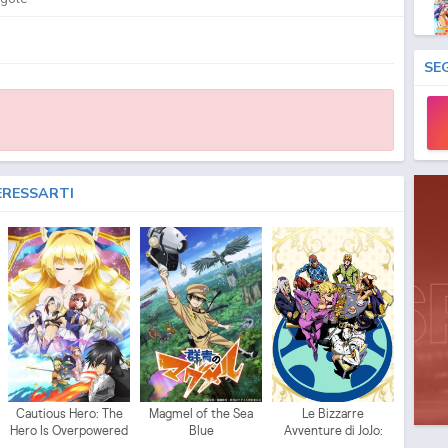
SE
ERESSARTI
Cautious Hero: The
Magmel of the Sea
Le Bizzarre
Hero Is Overpowered
Blue
Avventure di JoJo:
but Overly Cautious
Vento Aureo