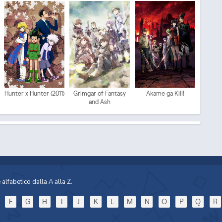
Mo
Hunter x Hunter (2011)
Grimgar of Fantasy
Akame ga Kill!
and Ash
Sp
alfabetico dalla A alla Z.
F
G
H
I
J
K
L
M
N
O
P
Q
R