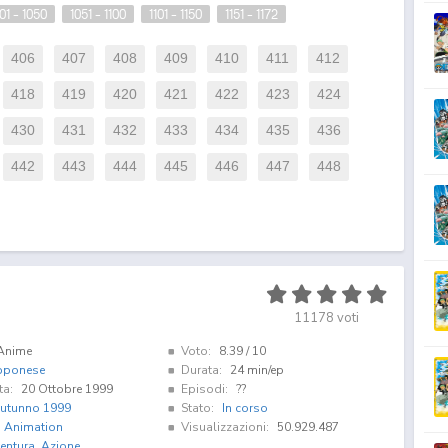
01 - 1050
1051 - 1100
1101 - 1150
1151 - 1172
406
407
408
409
410
411
412
418
419
420
421
422
423
424
430
431
432
433
434
435
436
442
443
444
445
446
447
448
11178
voti
Anime
Voto:
8.39
/ 10
pponese
Durata:
24 min/ep
ta:
20 Ottobre 1999
Episodi:
??
utunno 1999
Stato:
In corso
i Animation
Visualizzazioni:
50.929.487
entura
,
Azione
,