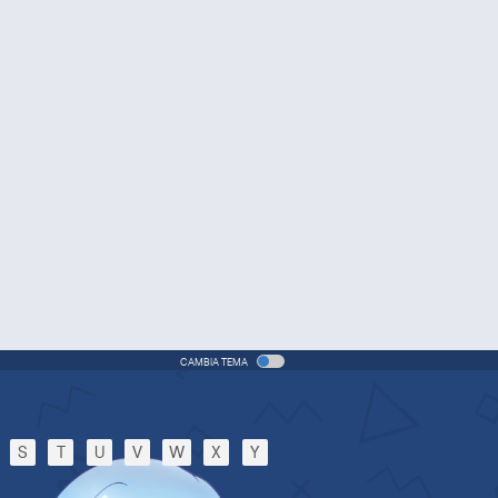
(ITA)
vie - 2005 - 1h e 31 min/ep
One Piece Movie 06: Omatsuri
Danshaku to Himitsu no Shima
Movie - 2005 - 1h e 31 min/ep
One Piece: Le avventure del
detective Cappello di Paglia
Special - 2005 - 42 min/ep
One Piece: Le avventure del
detective Cappello di Paglia
(ITA)
ecial - 2005 - 42 min/ep
CAMBIA TEMA
One Piece Movie 07: Karakuri-
jou no Mecha Kyohei
Movie - 2006 - 1h e 34 min/ep
S
T
U
V
W
X
Y
One Piece Movie 07: Karakuri-