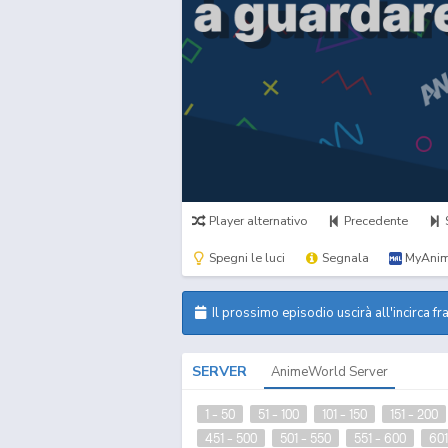
Player alternativo
Precedente
Spegni le luci
Segnala
MyAnim
Il prossimo episodio uscirà all'incirca fr
SERVER
AnimeWorld Server
1 - 50
51 - 100
101 - 150
151 - 200
451 - 500
501 - 550
551 - 600
601