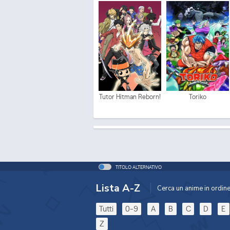
Tutor Hitman Reborn!
Toriko
TITOLO ALTERNATIVO
Lista A-Z
Cerca un anime in ordine 
Tutti
0-9
A
B
C
D
E
Z