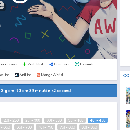
Successivo
Watchlist
Condividi
Espandi
eList
AniList
MangaWorld
CO
a
3 giorni 10 ore 39 minuti e 41 secondi.
201 - 250
251 - 300
301 - 350
351 - 400
401 - 450
 - 650
651 - 700
701 - 750
751 - 800
801 - 850