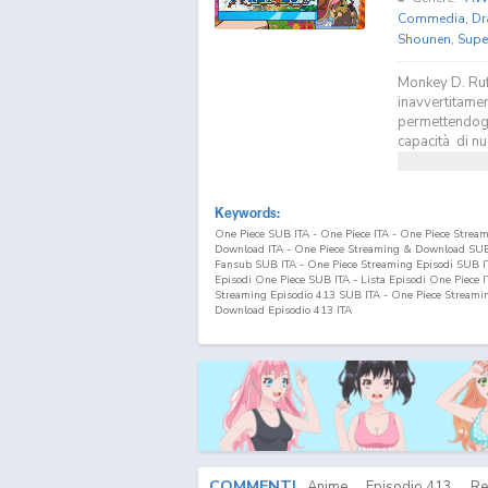
Commedia
,
Dr
Shounen
,
Supe
Monkey D. Ruf
inavvertitamen
permettendogli
capacità di nu
Keywords:
One Piece SUB ITA - One Piece ITA - One Piece Strea
Download ITA - One Piece Streaming & Download SUB 
Fansub SUB ITA - One Piece Streaming Episodi SUB ITA
Episodi One Piece SUB ITA - Lista Episodi One Piece 
Streaming Episodio
413
SUB ITA - One Piece Streami
Download Episodio
413
ITA
COMMENTI
Anime
Episodio
413
Re