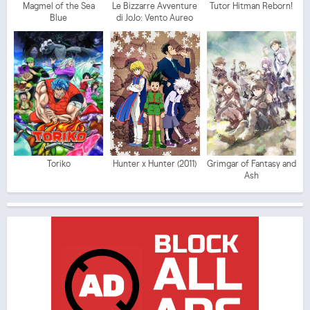
Magmel of the Sea
Le Bizzarre Avventure
Tutor Hitman Reborn!
Blue
di JoJo: Vento Aureo
Toriko
Hunter x Hunter (2011)
Grimgar of Fantasy and
Ash