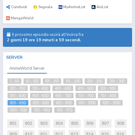
Condividi
Segnala
MyAnimeList
AniList
MangaWorld
Il prossimo episodio uscirà all'incirca fra
2 giorni 19 ore 19 minuti e 59 secondi.
SERVER
AnimeWorld Server
1 - 50
51 - 100
101 - 150
151 - 200
201 - 250
251 - 300
301 - 350
351 - 400
401 - 450
451 - 500
501 - 550
551 - 600
601 - 650
651 - 700
701 - 750
751 - 800
801 - 850
851 - 900
901 - 950
951 - 1000
1001 - 1050
1051 - 1100
1101 - 1150
1151 - 1172
801
802
803
804
805
806
807
808
809
810
811
812
813
814
815
816