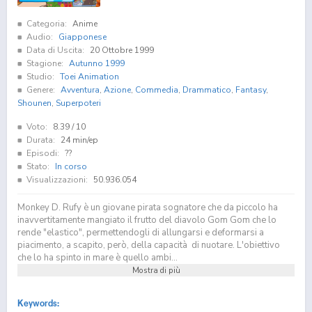
Categoria:
Anime
Audio:
Giapponese
Data di Uscita:
20 Ottobre 1999
Stagione:
Autunno 1999
Studio:
Toei Animation
Genere:
Avventura
,
Azione
,
Commedia
,
Drammatico
,
Fantasy
,
Shounen
,
Superpoteri
Voto:
8.39
/ 10
Durata:
24 min/ep
Episodi:
??
Stato:
In corso
Visualizzazioni:
50.936.054
Monkey D. Rufy è un giovane pirata sognatore che da piccolo ha
inavvertitamente mangiato il frutto del diavolo Gom Gom che lo
rende "elastico", permettendogli di allungarsi e deformarsi a
piacimento, a scapito, però, della capacità di nuotare. L'obiettivo
che lo ha spinto in mare è quello ambi...
Mostra di più
Keywords: