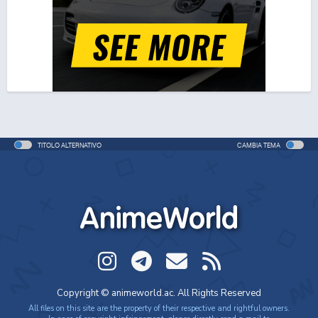
One Piece Movie 06: Omatsuri Danshaku to Himitsu
no Shima (ITA)
Movie - 2005 - 1h e 31 min/ep
One Piece Movie 06: Omatsuri Danshaku to Himitsu
no Shima
Movie - 2005 - 1h e 31 min/ep
TITOLO ALTERNATIVO
CAMBIA TEMA
One Piece: Le avventure del detective Cappello di
Paglia
Special - 2005 - 42 min/ep
AnimeWorld
One Piece: Le avventure del detective Cappello di
Paglia (ITA)
Special - 2005 - 42 min/ep
One Piece Movie 07: Karakuri-jou no Mecha Kyohei
Copyright © animeworld.ac. All Rights Reserved
Movie - 2006 - 1h e 34 min/ep
All files on this site are the property of their respective and rightful owners.