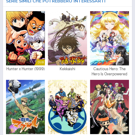
SERIE SIMILI CHE POTREBBERO INTERESSARTI
DUB
Hunter x Hunter (1999)
Kekkaishi
Cautious Hero: The
Hero Is Overpowered
but Overly Cautious