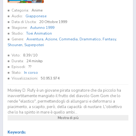
Categoria:
Anime
Audio:
Giapponese
Data di Uscita:
20 Ottobre 1999
Stagione:
Autunno 1999
Studio:
Toei Animation
Genere:
Avventura
,
Azione
,
Commedia
,
Drammatico
,
Fantasy
,
Shounen
,
Superpoteri
Voto:
8.39
/ 10
Durata:
24 min/ep
Episodi:
??
Stato:
In corso
Visualizzazioni:
50.953.974
Monkey D. Rufy è un giovane pirata sognatore che da piccolo ha
inavvertitamente mangiato il frutto del diavolo Gom Gom che lo
rende "elastico", permettendogli di allungarsi e deformarsi a
piacimento, a scapito, però, della capacità di nuotare. L'obiettivo
che lo ha spinto in mare è quello ambi...
Mostra di più
Keywords: