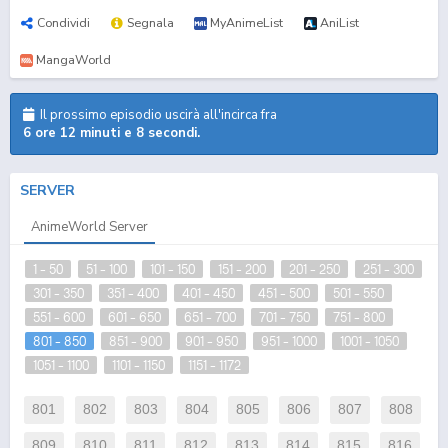
Condividi
Segnala
MyAnimeList
AniList
MangaWorld
Il prossimo episodio uscirà all'incirca fra
6 ore 12 minuti e 8 secondi.
SERVER
AnimeWorld Server
1 - 50
51 - 100
101 - 150
151 - 200
201 - 250
251 - 300
301 - 350
351 - 400
401 - 450
451 - 500
501 - 550
551 - 600
601 - 650
651 - 700
701 - 750
751 - 800
801 - 850
851 - 900
901 - 950
951 - 1000
1001 - 1050
1051 - 1100
1101 - 1150
1151 - 1172
801
802
803
804
805
806
807
808
809
810
811
812
813
814
815
816