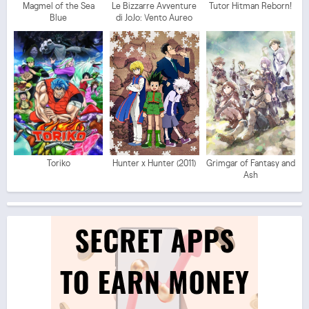
Magmel of the Sea
Le Bizzarre Avventure
Tutor Hitman Reborn!
Blue
di JoJo: Vento Aureo
Toriko
Hunter x Hunter (2011)
Grimgar of Fantasy and
Ash