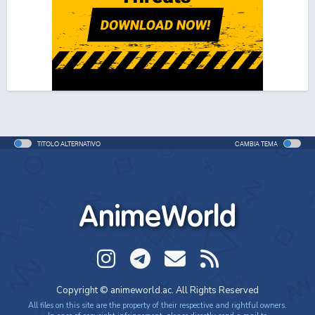
One Piece Movie 06: Omatsuri Danshaku to Himitsu
no Shima (ITA)
Movie - 2005 - 1h e 31 min/ep
One Piece Movie 06: Omatsuri Danshaku to Himitsu
no Shima
Movie - 2005 - 1h e 31 min/ep
TITOLO ALTERNATIVO
CAMBIA TEMA
One Piece: Le avventure del detective Cappello di
Paglia
Special - 2005 - 42 min/ep
AnimeWorld
One Piece: Le avventure del detective Cappello di
Paglia (ITA)
Special - 2005 - 42 min/ep
One Piece Movie 07: Karakuri-jou no Mecha Kyohei
Copyright © animeworld.ac. All Rights Reserved
Movie - 2006 - 1h e 34 min/ep
All files on this site are the property of their respective and rightful owners.