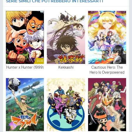
SERIE SIMILI CHE POTREBBERO INTERESSARTI
DUB
Hunter x Hunter (1999)
Kekkaishi
Cautious Hero: The
Hero Is Overpowered
but Overly Cautious