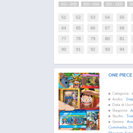
851 - 900
901 - 950
951 - 1000
10
51
52
53
54
55
64
65
66
67
68
77
78
79
80
81
90
91
92
93
94
ONE PIECE
Categoria:
Audio:
Gia
Data di Usci
Stagione:
A
Studio:
Toe
Genere:
Avv
Commedia
,
Dr
Shounen
,
Supe