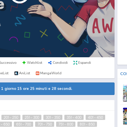
Successivo
Watchlist
Condividi
Espandi
eList
AniList
MangaWorld
CO
a
1 giorno 15 ore 25 minuti e 27 secondi.
201 - 250
251 - 300
301 - 350
351 - 400
401 - 450
 - 650
651 - 700
701 - 750
751 - 800
801 - 850