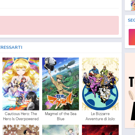
SE
ERESSARTI
Cautious Hero: The
Magmel of the Sea
Le Bizzarre
Hero Is Overpowered
Blue
Avventure di JoJo:
but Overly Cautious
Vento Aureo