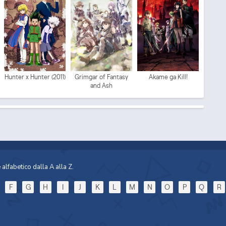
Mo
Hunter x Hunter (2011)
Grimgar of Fantasy
Akame ga Kill!
and Ash
Sp
alfabetico dalla A alla Z.
F
G
H
I
J
K
L
M
N
O
P
Q
R