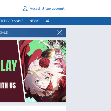
Accedi al tuo account
RCHIVIO ANIME
NEWS
IALE!