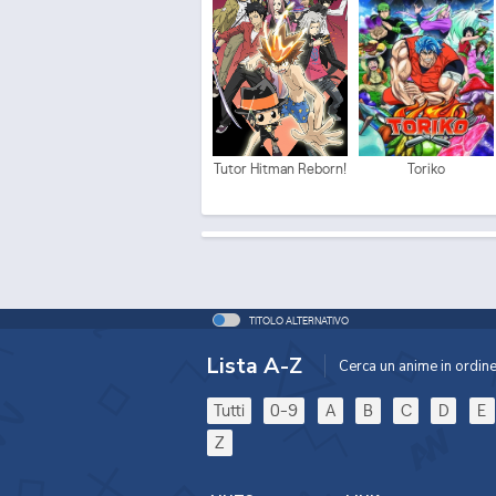
Tutor Hitman Reborn!
Toriko
TITOLO ALTERNATIVO
Lista A-Z
Cerca un anime in ordine 
Tutti
0-9
A
B
C
D
E
Z