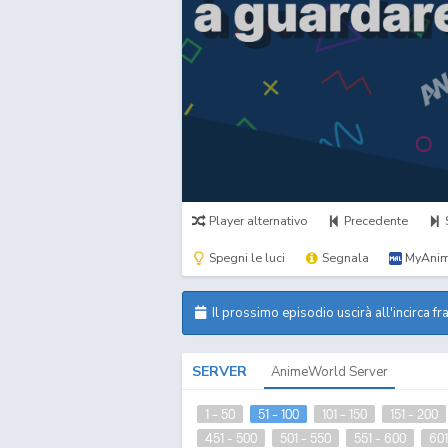
Player alternativo
Precedente
Spegni le luci
Segnala
MyAnim
Il prossimo episodio uscirà all'incirca fr
SERVER
AnimeWorld Server
1 - 50
51 - 100
101 - 150
151 - 200
451 - 500
501 - 550
551 - 600
601