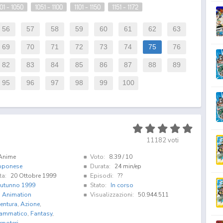
01 - 1050
1051 - 1100
1101 - 1150
1151 - 1172
56
57
58
59
60
61
62
63
69
70
71
72
73
74
75
76
82
83
84
85
86
87
88
89
95
96
97
98
99
100
11182
voti
Anime
Voto:
8.39
/ 10
pponese
Durata:
24 min/ep
ta:
20 Ottobre 1999
Episodi:
??
utunno 1999
Stato:
In corso
i Animation
Visualizzazioni:
50.944.511
entura
,
Azione
,
ammatico
,
Fantasy
,
rpoteri