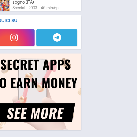
sogno (ITA)
Special - 2003 - 46 min/ep
GUICI SU
One Piece: L'ultima esibizione
Special - 2003 - 45 min/ep
One Piece: L'ultima esibizione
(ITA)
Special - 2003 - 45 min/ep
One Piece Movie 05:
Norowareta Seiken
Movie - 2004 - 1h e 35 min/ep
One Piece Movie 05:
Norowareta Seiken (ITA)
Movie - 2004 - 1h e 35 min/ep
One Piece Movie 06: Omatsuri
Danshaku to Himitsu no Shima