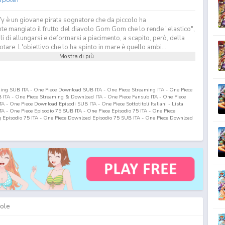
y è un giovane pirata sognatore che da piccolo ha
te mangiato il frutto del diavolo Gom Gom che lo rende "elastico",
 di allungarsi e deformarsi a piacimento, a scapito, però, della
otare. L'obiettivo che lo ha spinto in mare è quello ambi...
Mostra di più
ming SUB ITA - One Piece Download SUB ITA - One Piece Streaming ITA - One Piece
ITA - One Piece Streaming & Download ITA - One Piece Fansub ITA - One Piece
 - One Piece Download Episodi SUB ITA - One Piece Sottotitoli Italiani - Lista
ITA - One Piece Episodio
75
SUB ITA - One Piece Episodio
75
ITA - One Piece
g Episodio
75
ITA - One Piece Download Episodio
75
SUB ITA - One Piece Download
ole