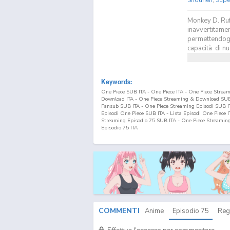
Monkey D. Ruf
inavvertitamen
permettendogli
capacità di nu
Keywords:
One Piece SUB ITA - One Piece ITA - One Piece Strea
Download ITA - One Piece Streaming & Download SUB 
Fansub SUB ITA - One Piece Streaming Episodi SUB ITA
Episodi One Piece SUB ITA - Lista Episodi One Piece 
Streaming Episodio
75
SUB ITA - One Piece Streamin
Episodio
75
ITA
COMMENTI
Anime
Episodio
75
Reg
Effettua l'accesso per commentare.