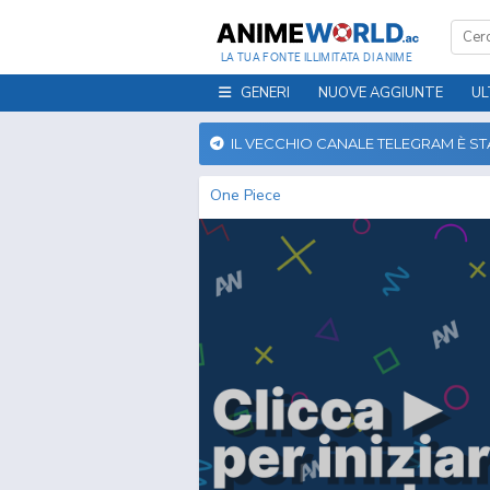
LA TUA FONTE ILLIMITATA DI ANIME
GENERI
NUOVE AGGIUNTE
UL
IL VECCHIO CANALE TELEGRAM È S
One Piece