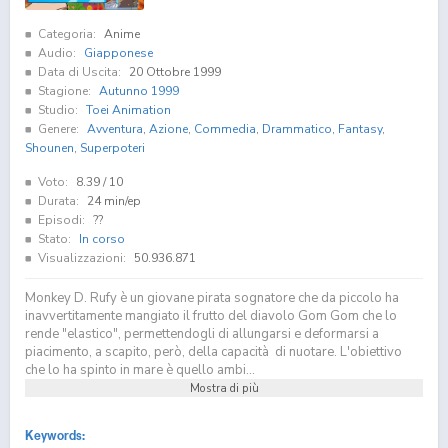
Categoria:
Anime
Audio:
Giapponese
Data di Uscita:
20 Ottobre 1999
Stagione:
Autunno 1999
Studio:
Toei Animation
Genere:
Avventura
,
Azione
,
Commedia
,
Drammatico
,
Fantasy
,
Shounen
,
Superpoteri
Voto:
8.39
/ 10
Durata:
24 min/ep
Episodi:
??
Stato:
In corso
Visualizzazioni:
50.936.871
Monkey D. Rufy è un giovane pirata sognatore che da piccolo ha
inavvertitamente mangiato il frutto del diavolo Gom Gom che lo
rende "elastico", permettendogli di allungarsi e deformarsi a
piacimento, a scapito, però, della capacità di nuotare. L'obiettivo
che lo ha spinto in mare è quello ambi...
Mostra di più
Keywords: