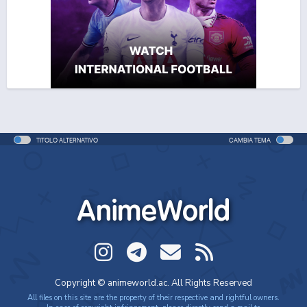
One Piece Movie 06: Omatsuri Danshaku to Himitsu
no Shima (ITA)
Movie - 2005 - 1h e 31 min/ep
One Piece Movie 06: Omatsuri Danshaku to Himitsu
no Shima
Movie - 2005 - 1h e 31 min/ep
TITOLO ALTERNATIVO
CAMBIA TEMA
One Piece: Le avventure del detective Cappello di
Paglia
Special - 2005 - 42 min/ep
AnimeWorld
One Piece: Le avventure del detective Cappello di
Paglia (ITA)
Special - 2005 - 42 min/ep
One Piece Movie 07: Karakuri-jou no Mecha Kyohei
Copyright © animeworld.ac. All Rights Reserved
Movie - 2006 - 1h e 34 min/ep
All files on this site are the property of their respective and rightful owners.