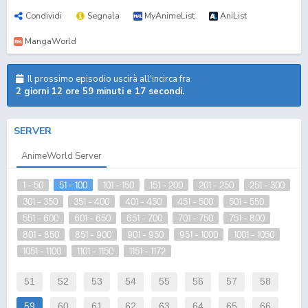
Condividi
Segnala
MyAnimeList
AniList
MangaWorld
Il prossimo episodio uscirà all'incirca fra
2 giorni 12 ore 59 minuti e 17 secondi.
SERVER
AnimeWorld Server
1 - 50
51 - 100
101 - 150
151 - 200
201 - 250
251 - 300
301 - 350
351 - 400
401 - 450
451 - 500
501 - 550
551 - 600
601 - 650
651 - 700
701 - 750
751 - 800
801 - 850
851 - 900
901 - 950
951 - 1000
1001 - 1050
1051 - 1100
1101 - 1150
1151 - 1172
51
52
53
54
55
56
57
58
59
60
61
62
63
64
65
66