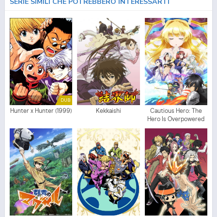
SERIE SIMILI CHE POTREBBERO INTERESSARTI
DUB
Hunter x Hunter (1999)
Kekkaishi
Cautious Hero: The
Hero Is Overpowered
but Overly Cautious