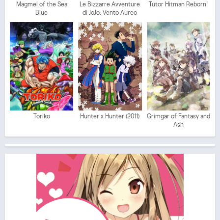
Magmel of the Sea
Le Bizzarre Avventure
Tutor Hitman Reborn!
Blue
di JoJo: Vento Aureo
Toriko
Hunter x Hunter (2011)
Grimgar of Fantasy and
Ash