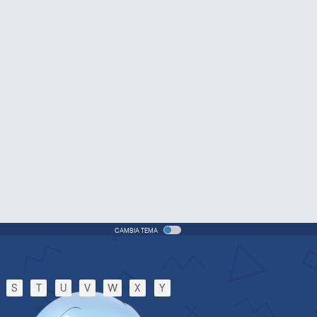
(ITA)
vie - 2005 - 1h e 31 min/ep
One Piece Movie 06: Omatsuri
Danshaku to Himitsu no Shima
Movie - 2005 - 1h e 31 min/ep
One Piece: Le avventure del
detective Cappello di Paglia
Special - 2005 - 42 min/ep
One Piece: Le avventure del
detective Cappello di Paglia
(ITA)
ecial - 2005 - 42 min/ep
CAMBIA TEMA
One Piece Movie 07: Karakuri-
jou no Mecha Kyohei
Movie - 2006 - 1h e 34 min/ep
S
T
U
V
W
X
Y
One Piece Movie 07: Karakuri-