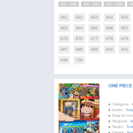
851 - 900
901 - 950
951 - 1000
10
651
652
653
654
655
663
664
665
666
667
675
676
677
678
679
687
688
689
690
691
699
700
ONE PIECE
Categoria:
Audio:
Gia
Data di Usci
Stagione:
A
Studio:
Toe
Genere:
Avv