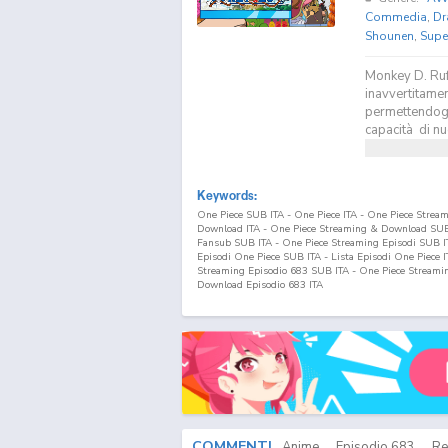
Commedia
,
Dr
Shounen
,
Supe
Monkey D. Ruf
inavvertitamen
permettendogli
capacità di nu
Keywords:
One Piece SUB ITA - One Piece ITA - One Piece Strea
Download ITA - One Piece Streaming & Download SUB 
Fansub SUB ITA - One Piece Streaming Episodi SUB ITA
Episodi One Piece SUB ITA - Lista Episodi One Piece 
Streaming Episodio
683
SUB ITA - One Piece Streami
Download Episodio
683
ITA
COMMENTI
Anime
Episodio
683
Re