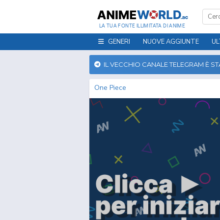
LA TUA FONTE ILLIMITATA DI ANIME
GENERI
NUOVE AGGIUNTE
UL
IL VECCHIO CANALE TELEGRAM È S
One Piece