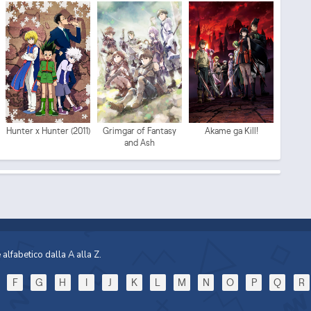
Mo
Hunter x Hunter (2011)
Grimgar of Fantasy
Akame ga Kill!
and Ash
Sp
alfabetico dalla A alla Z.
F
G
H
I
J
K
L
M
N
O
P
Q
R