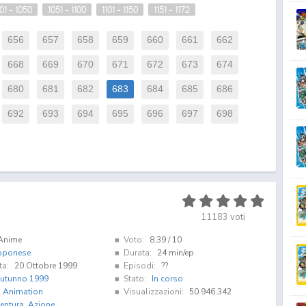
01 - 1050
1051 - 1100
1101 - 1150
1151 - 1172
656
657
658
659
660
661
662
668
669
670
671
672
673
674
680
681
682
683
684
685
686
692
693
694
695
696
697
698
11183
voti
Anime
Voto:
8.39
/ 10
pponese
Durata:
24 min/ep
ta:
20 Ottobre 1999
Episodi:
??
utunno 1999
Stato:
In corso
i Animation
Visualizzazioni:
50.946.342
entura
,
Azione
,