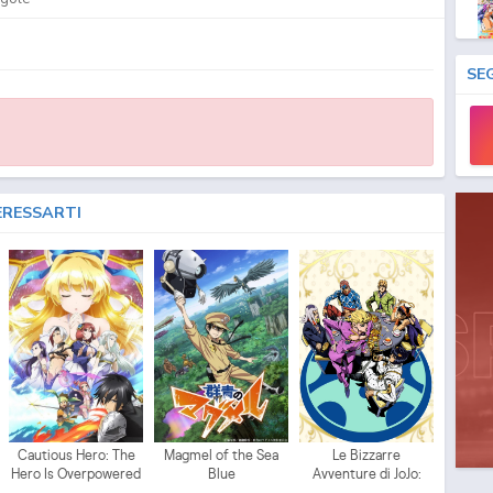
SE
ERESSARTI
Cautious Hero: The
Magmel of the Sea
Le Bizzarre
Hero Is Overpowered
Blue
Avventure di JoJo:
but Overly Cautious
Vento Aureo