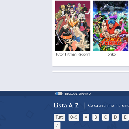
Tutor Hitman Reborn!
Toriko
TITOLO ALTERNATIVO
Lista A-Z
Cerca un anime in ordine 
Tutti
0-9
A
B
C
D
E
Z