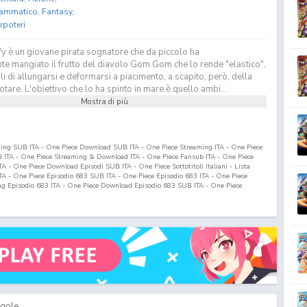
ammatico
,
Fantasy
,
rpoteri
y è un giovane pirata sognatore che da piccolo ha
te mangiato il frutto del diavolo Gom Gom che lo rende "elastico",
 di allungarsi e deformarsi a piacimento, a scapito, però, della
otare. L'obiettivo che lo ha spinto in mare è quello ambi...
Mostra di più
ming SUB ITA - One Piece Download SUB ITA - One Piece Streaming ITA - One Piece
ITA - One Piece Streaming & Download ITA - One Piece Fansub ITA - One Piece
 - One Piece Download Episodi SUB ITA - One Piece Sottotitoli Italiani - Lista
ITA - One Piece Episodio
683
SUB ITA - One Piece Episodio
683
ITA - One Piece
ng Episodio
683
ITA - One Piece Download Episodio
683
SUB ITA - One Piece
gole