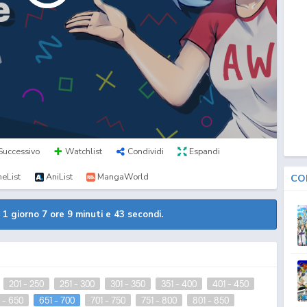
Successivo
Watchlist
Condividi
Espandi
eList
AniList
MangaWorld
CO
a
1 giorno 7 ore 9 minuti e 42 secondi.
201 - 250
251 - 300
301 - 350
351 - 400
401 - 450
 - 650
651 - 700
701 - 750
751 - 800
801 - 850