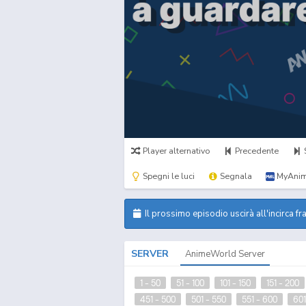
Player alternativo
Precedente
Spegni le luci
Segnala
MyAnim
Il prossimo episodio uscirà all'incirca fr
SERVER
AnimeWorld Server
1 - 50
51 - 100
101 - 150
151 - 200
451 - 500
501 - 550
551 - 600
601