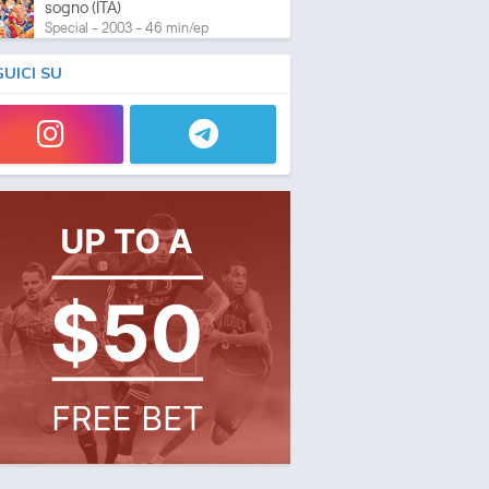
sogno (ITA)
Special - 2003 - 46 min/ep
GUICI SU
One Piece: L'ultima esibizione
Special - 2003 - 45 min/ep
One Piece: L'ultima esibizione
(ITA)
Special - 2003 - 45 min/ep
One Piece Movie 05:
Norowareta Seiken
Movie - 2004 - 1h e 35 min/ep
One Piece Movie 05:
Norowareta Seiken (ITA)
Movie - 2004 - 1h e 35 min/ep
One Piece Movie 06: Omatsuri
Danshaku to Himitsu no Shima