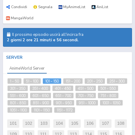
Condividi
Segnala
MyAnimeList
AniList
MangaWorld
Il prossimo episodio uscirà all'incirca fra
2 giorni 2 ore 21 minuti e 55 secondi.
SERVER
AnimeWorld Server
1 - 50
51 - 100
101 - 150
151 - 200
201 - 250
251 - 300
301 - 350
351 - 400
401 - 450
451 - 500
501 - 550
551 - 600
601 - 650
651 - 700
701 - 750
751 - 800
801 - 850
851 - 900
901 - 950
951 - 1000
1001 - 1050
1051 - 1100
1101 - 1150
1151 - 1172
101
102
103
104
105
106
107
108
109
110
111
112
113
114
115
116