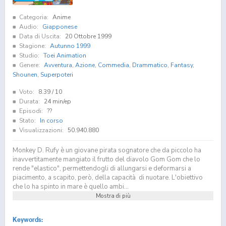
Categoria:
Anime
Audio:
Giapponese
Data di Uscita:
20 Ottobre 1999
Stagione:
Autunno 1999
Studio:
Toei Animation
Genere:
Avventura
,
Azione
,
Commedia
,
Drammatico
,
Fantasy
,
Shounen
,
Superpoteri
Voto:
8.39
/ 10
Durata:
24 min/ep
Episodi:
??
Stato:
In corso
Visualizzazioni:
50.940.880
Monkey D. Rufy è un giovane pirata sognatore che da piccolo ha
inavvertitamente mangiato il frutto del diavolo Gom Gom che lo
rende "elastico", permettendogli di allungarsi e deformarsi a
piacimento, a scapito, però, della capacità di nuotare. L'obiettivo
che lo ha spinto in mare è quello ambi...
Mostra di più
Keywords: