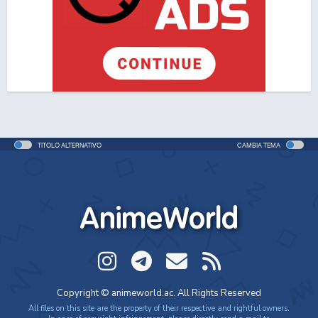
One Piece Movie 06: Omatsuri Danshaku to Himitsu
no Shima (ITA)
Movie - 2005 - 1h e 31 min/ep
One Piece Movie 06: Omatsuri Danshaku to Himitsu
no Shima
Movie - 2005 - 1h e 31 min/ep
TITOLO ALTERNATIVO
CAMBIA TEMA
One Piece: Le avventure del detective Cappello di
Paglia
Special - 2005 - 42 min/ep
AnimeWorld
One Piece: Le avventure del detective Cappello di
Paglia (ITA)
Special - 2005 - 42 min/ep
One Piece Movie 07: Karakuri-jou no Mecha Kyohei
Copyright © animeworld.ac. All Rights Reserved
Movie - 2006 - 1h e 34 min/ep
All files on this site are the property of their respective and rightful owners.