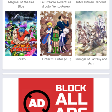
Magmel of the Sea
Le Bizzarre Avventure
Tutor Hitman Reborn!
Blue
di JoJo: Vento Aureo
Toriko
Hunter x Hunter (2011)
Grimgar of Fantasy and
Ash