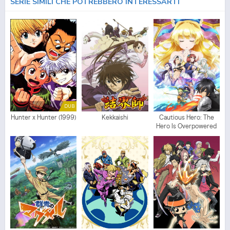
SERIE SIMILI CHE POTREBBERO INTERESSARTI
DUB
Hunter x Hunter (1999)
Kekkaishi
Cautious Hero: The
Hero Is Overpowered
but Overly Cautious