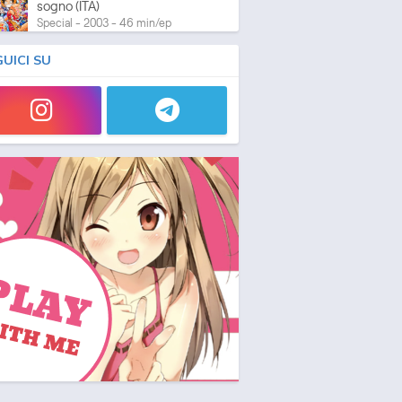
sogno (ITA)
Special - 2003 - 46 min/ep
GUICI SU
One Piece: L'ultima esibizione
Special - 2003 - 45 min/ep
One Piece: L'ultima esibizione
(ITA)
Special - 2003 - 45 min/ep
One Piece Movie 05:
Norowareta Seiken
Movie - 2004 - 1h e 35 min/ep
One Piece Movie 05:
Norowareta Seiken (ITA)
Movie - 2004 - 1h e 35 min/ep
One Piece Movie 06: Omatsuri
Danshaku to Himitsu no Shima