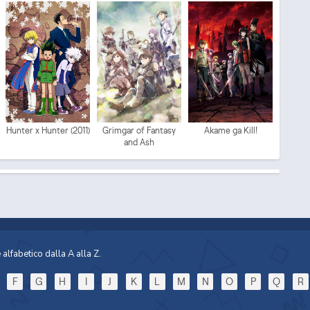
Mo
Hunter x Hunter (2011)
Grimgar of Fantasy
Akame ga Kill!
and Ash
Sp
alfabetico dalla A alla Z.
F
G
H
I
J
K
L
M
N
O
P
Q
R