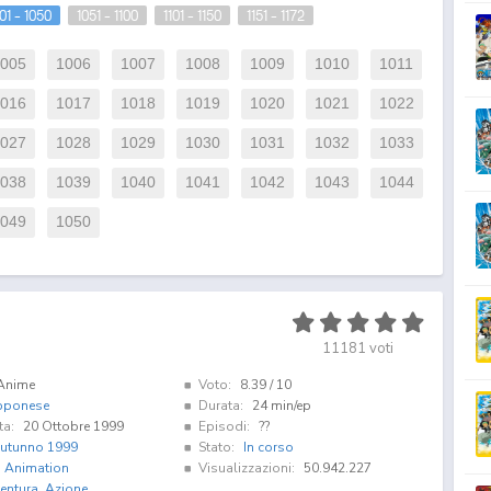
01 - 1050
1051 - 1100
1101 - 1150
1151 - 1172
005
1006
1007
1008
1009
1010
1011
016
1017
1018
1019
1020
1021
1022
027
1028
1029
1030
1031
1032
1033
038
1039
1040
1041
1042
1043
1044
049
1050
11181
voti
Anime
Voto:
8.39
/ 10
pponese
Durata:
24 min/ep
ta:
20 Ottobre 1999
Episodi:
??
utunno 1999
Stato:
In corso
i Animation
Visualizzazioni:
50.942.227
entura
,
Azione
,