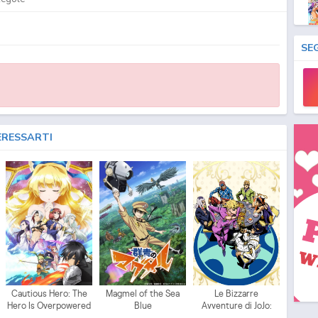
SE
ERESSARTI
Cautious Hero: The
Magmel of the Sea
Le Bizzarre
Hero Is Overpowered
Blue
Avventure di JoJo:
but Overly Cautious
Vento Aureo