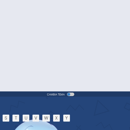
(ITA)
vie - 2005 - 1h e 31 min/ep
One Piece Movie 06: Omatsuri
Danshaku to Himitsu no Shima
Movie - 2005 - 1h e 31 min/ep
One Piece: Le avventure del
detective Cappello di Paglia
Special - 2005 - 42 min/ep
One Piece: Le avventure del
detective Cappello di Paglia
(ITA)
ecial - 2005 - 42 min/ep
CAMBIA TEMA
One Piece Movie 07: Karakuri-
jou no Mecha Kyohei
Movie - 2006 - 1h e 34 min/ep
S
T
U
V
W
X
Y
One Piece Movie 07: Karakuri-