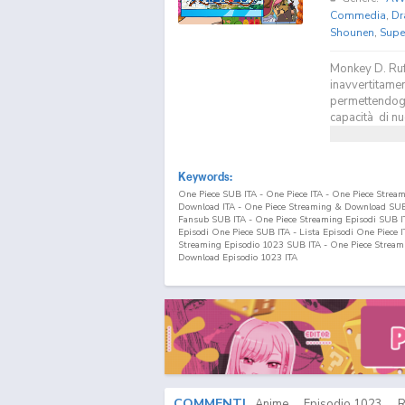
Commedia
,
Dr
Shounen
,
Supe
Monkey D. Ruf
inavvertitamen
permettendogli
capacità di nu
Keywords:
One Piece SUB ITA - One Piece ITA - One Piece Strea
Download ITA - One Piece Streaming & Download SUB 
Fansub SUB ITA - One Piece Streaming Episodi SUB ITA
Episodi One Piece SUB ITA - Lista Episodi One Piece 
Streaming Episodio
1023
SUB ITA - One Piece Stream
Download Episodio
1023
ITA
COMMENTI
Anime
Episodio
1023
R