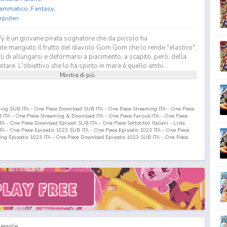
ammatico
,
Fantasy
,
rpoteri
y è un giovane pirata sognatore che da piccolo ha
te mangiato il frutto del diavolo Gom Gom che lo rende "elastico",
 di allungarsi e deformarsi a piacimento, a scapito, però, della
otare. L'obiettivo che lo ha spinto in mare è quello ambi...
Mostra di più
ming SUB ITA - One Piece Download SUB ITA - One Piece Streaming ITA - One Piece
ITA - One Piece Streaming & Download ITA - One Piece Fansub ITA - One Piece
 - One Piece Download Episodi SUB ITA - One Piece Sottotitoli Italiani - Lista
ITA - One Piece Episodio
1023
SUB ITA - One Piece Episodio
1023
ITA - One Piece
ing Episodio
1023
ITA - One Piece Download Episodio
1023
SUB ITA - One Piece
egole