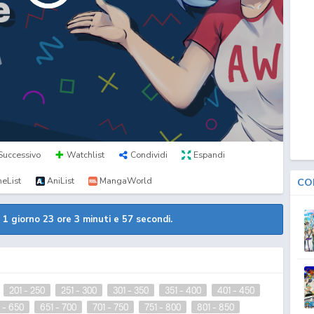
Successivo
Watchlist
Condividi
Espandi
eList
AniList
MangaWorld
CO
a
1 giorno 23 ore 3 minuti e 57 secondi.
201 - 250
251 - 300
301 - 350
351 - 400
401 - 450
 - 650
651 - 700
701 - 750
751 - 800
801 - 850