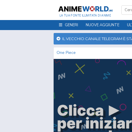
LA TUA FONTE ILLIMITATA DI ANIME
GENERI
NUOVE AGGIUNTE
UL
IL VECCHIO CANALE TELEGRAM È S
One Piece