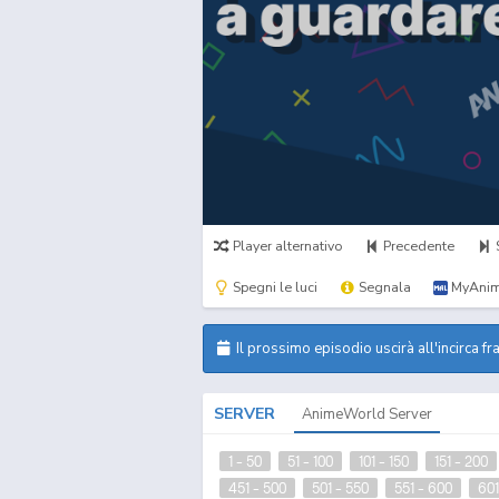
Player alternativo
Precedente
Spegni le luci
Segnala
MyAnim
Il prossimo episodio uscirà all'incirca fr
SERVER
AnimeWorld Server
1 - 50
51 - 100
101 - 150
151 - 200
451 - 500
501 - 550
551 - 600
601