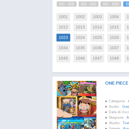
851 - 900
901 - 950
951 - 1000
10
1001
1002
1003
1004
1
1012
1013
1014
1015
1
1023
1024
1025
1026
1
1034
1035
1036
1037
1
1045
1046
1047
1048
1
ONE PIECE
Categoria:
Audio:
Gia
Data di Usci
Stagione:
A
Studio:
Toe
Genere:
Avv