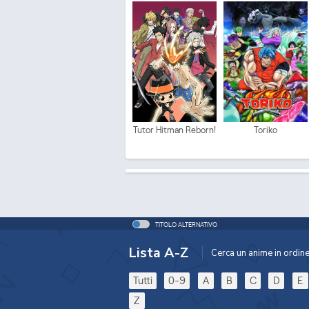
Tutor Hitman Reborn!
Toriko
TITOLO ALTERNATIVO
Lista A-Z
Cerca un anime in ordine 
Tutti
0-9
A
B
C
D
E
Z