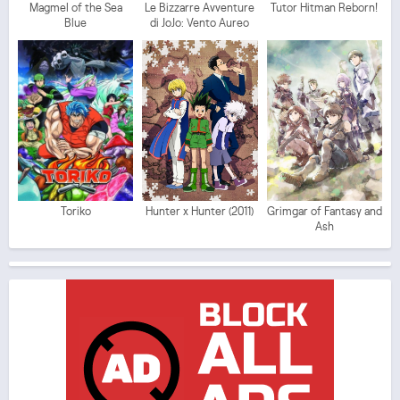
Magmel of the Sea
Le Bizzarre Avventure
Tutor Hitman Reborn!
Blue
di JoJo: Vento Aureo
Toriko
Hunter x Hunter (2011)
Grimgar of Fantasy and
Ash