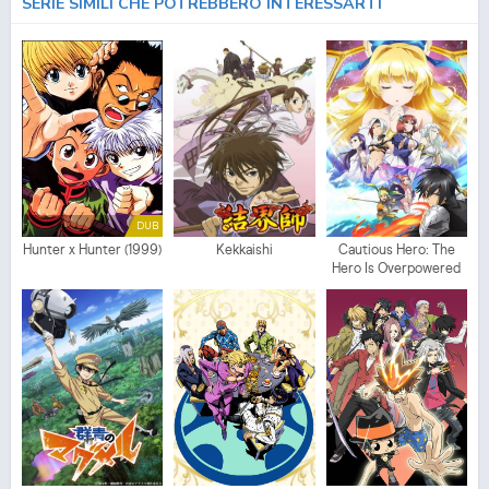
SERIE SIMILI CHE POTREBBERO INTERESSARTI
DUB
Hunter x Hunter (1999)
Kekkaishi
Cautious Hero: The
Hero Is Overpowered
but Overly Cautious