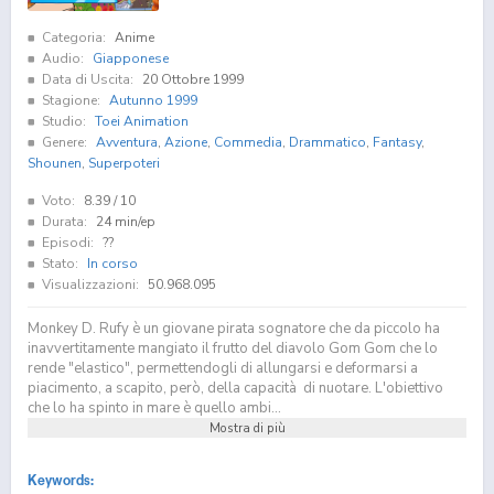
Categoria:
Anime
Audio:
Giapponese
Data di Uscita:
20 Ottobre 1999
Stagione:
Autunno 1999
Studio:
Toei Animation
Genere:
Avventura
,
Azione
,
Commedia
,
Drammatico
,
Fantasy
,
Shounen
,
Superpoteri
Voto:
8.39
/ 10
Durata:
24 min/ep
Episodi:
??
Stato:
In corso
Visualizzazioni:
50.968.095
Monkey D. Rufy è un giovane pirata sognatore che da piccolo ha
inavvertitamente mangiato il frutto del diavolo Gom Gom che lo
rende "elastico", permettendogli di allungarsi e deformarsi a
piacimento, a scapito, però, della capacità di nuotare. L'obiettivo
che lo ha spinto in mare è quello ambi...
Mostra di più
Keywords: