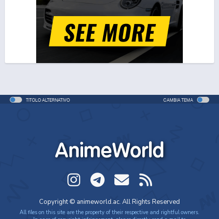
One Piece Movie 06: Omatsuri Danshaku to Himitsu
no Shima (ITA)
Movie - 2005 - 1h e 31 min/ep
One Piece Movie 06: Omatsuri Danshaku to Himitsu
no Shima
Movie - 2005 - 1h e 31 min/ep
TITOLO ALTERNATIVO
CAMBIA TEMA
One Piece: Le avventure del detective Cappello di
Paglia
Special - 2005 - 42 min/ep
AnimeWorld
One Piece: Le avventure del detective Cappello di
Paglia (ITA)
Special - 2005 - 42 min/ep
One Piece Movie 07: Karakuri-jou no Mecha Kyohei
Copyright © animeworld.ac. All Rights Reserved
Movie - 2006 - 1h e 34 min/ep
All files on this site are the property of their respective and rightful owners.