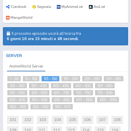
Condividi
Segnala
MyAnimeList
AniList
MangaWorld
Il prossimo episodio uscirà all'incirca fra
6 giorni 16 ore 15 minuti e 47 secondi.
SERVER
AnimeWorld Server
1 - 50
51 - 100
101 - 150
151 - 200
201 - 250
251 - 300
301 - 350
351 - 400
401 - 450
451 - 500
501 - 550
551 - 600
601 - 650
651 - 700
701 - 750
751 - 800
801 - 850
851 - 900
901 - 950
951 - 1000
1001 - 1050
1051 - 1100
1101 - 1150
1151 - 1173
101
102
103
104
105
106
107
108
109
110
111
112
113
114
115
116