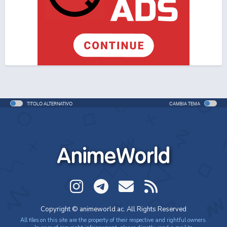
One Piece Movie 06: Omatsuri Danshaku to Himitsu
no Shima (ITA)
Movie - 2005 - 1h e 31 min/ep
One Piece Movie 06: Omatsuri Danshaku to Himitsu
no Shima
Movie - 2005 - 1h e 31 min/ep
TITOLO ALTERNATIVO
CAMBIA TEMA
One Piece: Le avventure del detective Cappello di
Paglia
Special - 2005 - 42 min/ep
AnimeWorld
One Piece: Le avventure del detective Cappello di
Paglia (ITA)
Special - 2005 - 42 min/ep
One Piece Movie 07: Karakuri-jou no Mecha Kyohei
Copyright © animeworld.ac. All Rights Reserved
Movie - 2006 - 1h e 34 min/ep
All files on this site are the property of their respective and rightful owners.