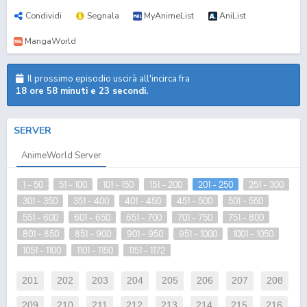
Condividi
Segnala
MyAnimeList
AniList
MangaWorld
Il prossimo episodio uscirà all'incirca fra
18 ore 58 minuti e 22 secondi.
SERVER
AnimeWorld Server
1 - 50
51 - 100
101 - 150
151 - 200
201 - 250
251 - 300
301 - 350
351 - 400
401 - 450
451 - 500
501 - 550
551 - 600
601 - 650
651 - 700
701 - 750
751 - 800
801 - 850
851 - 900
901 - 950
951 - 1000
1001 - 1050
1051 - 1100
1101 - 1150
1151 - 1172
201
202
203
204
205
206
207
208
209
210
211
212
213
214
215
216