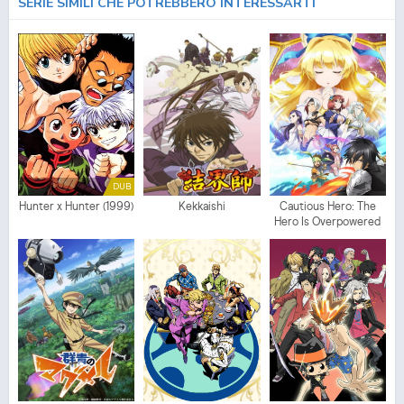
SERIE SIMILI CHE POTREBBERO INTERESSARTI
DUB
Hunter x Hunter (1999)
Kekkaishi
Cautious Hero: The
Hero Is Overpowered
but Overly Cautious