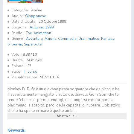
Categoria:
Anime
Audio:
Giapponese
Data di Uscita:
20 Ottobre 1999
Stagione:
Autunno 1999
Studio:
Toei Animation
Genere:
Avventura
,
Azione
,
Commedia
,
Drammatico
,
Fantasy
,
Shounen
,
Superpoteri
Voto:
8.39
/ 10
Durata:
24 min/ep
Episodi:
??
Stato:
In corso
Visualizzazioni:
50.951.134
Monkey D. Rufy è un giovane pirata sognatore che da piccolo ha
inavvertitamente mangiato il frutto del diavolo Gom Gom che lo
rende "elastico", permettendogli di allungarsi e deformarsi a
piacimento, a scapito, però, della capacità di nuotare. L'obiettivo
che lo ha spinto in mare è quello ambi...
Mostra di più
Keywords: