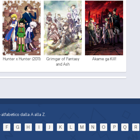
Mo
Hunter x Hunter (2011)
Grimgar of Fantasy
Akame ga Kill!
and Ash
Sp
alfabetico dalla A alla Z.
F
G
H
I
J
K
L
M
N
O
P
Q
R