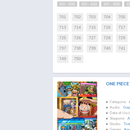
851 - 900
901 - 950
951 - 1000
10
701
702
703
704
705
713
714
715
716
717
725
726
727
728
729
737
738
739
740
741
749
750
ONE PIECE
Categoria:
Audio:
Gia
Data di Usci
Stagione:
A
Studio:
Toe
Genere:
Avv