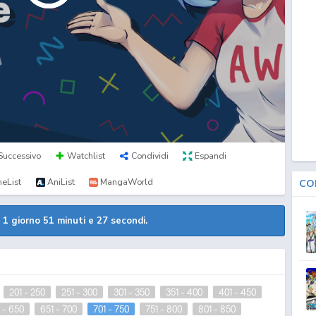
Successivo
Watchlist
Condividi
Espandi
eList
AniList
MangaWorld
CO
a
1 giorno 51 minuti e 27 secondi.
201 - 250
251 - 300
301 - 350
351 - 400
401 - 450
 - 650
651 - 700
701 - 750
751 - 800
801 - 850