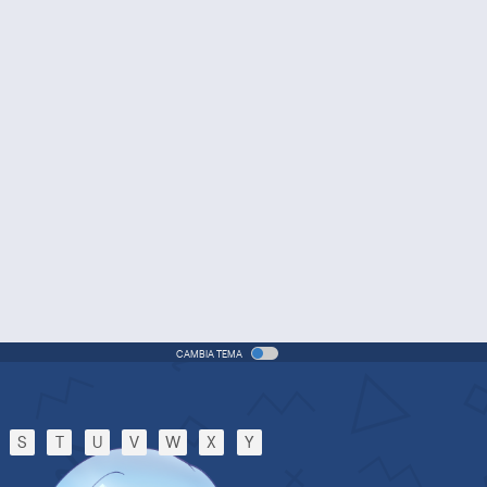
(ITA)
vie - 2005 - 1h e 31 min/ep
One Piece Movie 06: Omatsuri
Danshaku to Himitsu no Shima
Movie - 2005 - 1h e 31 min/ep
One Piece: Le avventure del
detective Cappello di Paglia
Special - 2005 - 42 min/ep
One Piece: Le avventure del
detective Cappello di Paglia
(ITA)
ecial - 2005 - 42 min/ep
CAMBIA TEMA
One Piece Movie 07: Karakuri-
jou no Mecha Kyohei
Movie - 2006 - 1h e 34 min/ep
S
T
U
V
W
X
Y
One Piece Movie 07: Karakuri-