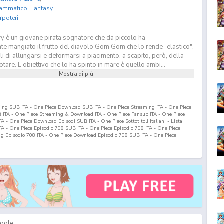
ammatico
,
Fantasy
,
rpoteri
y è un giovane pirata sognatore che da piccolo ha
te mangiato il frutto del diavolo Gom Gom che lo rende "elastico",
 di allungarsi e deformarsi a piacimento, a scapito, però, della
otare. L'obiettivo che lo ha spinto in mare è quello ambi...
Mostra di più
ming SUB ITA - One Piece Download SUB ITA - One Piece Streaming ITA - One Piece
ITA - One Piece Streaming & Download ITA - One Piece Fansub ITA - One Piece
 - One Piece Download Episodi SUB ITA - One Piece Sottotitoli Italiani - Lista
ITA - One Piece Episodio
708
SUB ITA - One Piece Episodio
708
ITA - One Piece
ng Episodio
708
ITA - One Piece Download Episodio
708
SUB ITA - One Piece
gole