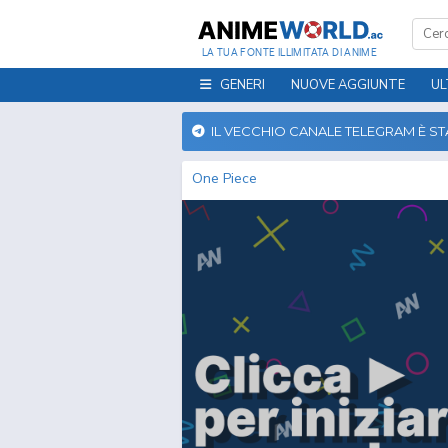
LA TUA FONTE ILLIMITATA DI ANIME
GENERI
NUOVE AGGIUNTE
UL
IL VECCHIO CANALE TELEGRAM È S
One Piece