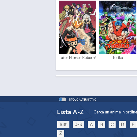
Tutor Hitman Reborn!
Toriko
TITOLO ALTERNATIVO
Lista A-Z
Cerca un anime in ordine 
Tutti
0-9
A
B
C
D
E
Z