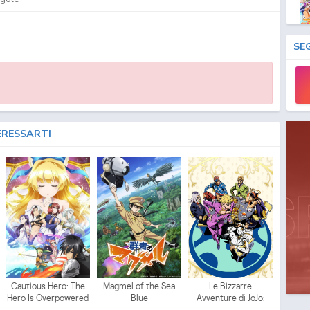
SE
ERESSARTI
Cautious Hero: The
Magmel of the Sea
Le Bizzarre
Hero Is Overpowered
Blue
Avventure di JoJo:
but Overly Cautious
Vento Aureo