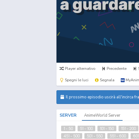
Player alternativo
Precedente
Spegni le luci
Segnala
MyAnim
Il prossimo episodio uscirà all'incirca fr
SERVER
AnimeWorld Server
1 - 50
51 - 100
101 - 150
151 - 200
451 - 500
501 - 550
551 - 600
601