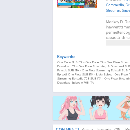
Commedia
,
Dr
Shounen
,
Supe
Monkey D. Ruf
inavvertitamen
permettendogli
capacità di nu
Keywords:
One Piece SUB ITA - One Piece ITA - One Piece Strea
Download ITA - One Piece Streaming & Download SUB 
Fansub SUB ITA - One Piece Streaming Episodi SUB ITA
Episodi One Piece SUB ITA - Lista Episodi One Piece 
Streaming Episodio
708
SUB ITA - One Piece Streami
Download Episodio
708
ITA
COMMENTI
Anime
Episodio
708
Re