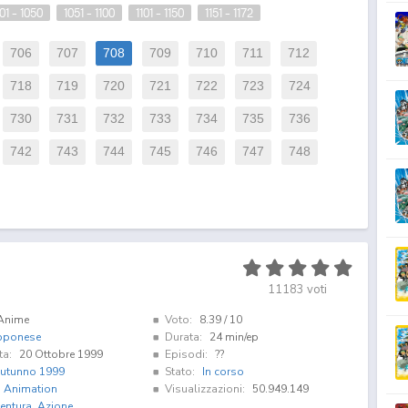
01 - 1050
1051 - 1100
1101 - 1150
1151 - 1172
706
707
708
709
710
711
712
718
719
720
721
722
723
724
730
731
732
733
734
735
736
742
743
744
745
746
747
748
11183
voti
Anime
Voto:
8.39
/ 10
pponese
Durata:
24 min/ep
ta:
20 Ottobre 1999
Episodi:
??
utunno 1999
Stato:
In corso
i Animation
Visualizzazioni:
50.949.149
entura
,
Azione
,