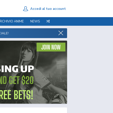
Accedi al tuo account
RCHIVIO ANIME
NEWS
IALE!