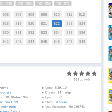
01 - 1050
1051 - 1100
1101 - 1150
1151 - 1172
806
807
808
809
810
811
812
818
819
820
821
822
823
824
830
831
832
833
834
835
836
842
843
844
845
846
847
848
11180
voti
Anime
Voto:
8.39
/ 10
pponese
Durata:
24 min/ep
ta:
20 Ottobre 1999
Episodi:
??
utunno 1999
Stato:
In corso
i Animation
Visualizzazioni:
50.936.783
entura
,
Azione
,