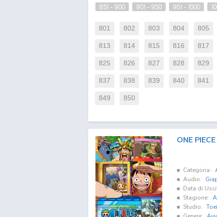
851 - 900
901 - 950
951 - 1000
10
801
802
803
804
805
813
814
815
816
817
825
826
827
828
829
837
838
839
840
841
849
850
ONE PIECE
Categoria:
Audio:
Gia
Data di Usci
Stagione:
A
Studio:
Toe
Genere:
Avv