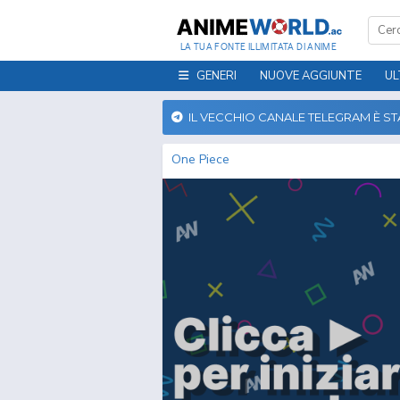
LA TUA FONTE ILLIMITATA DI ANIME
GENERI
NUOVE AGGIUNTE
UL
IL VECCHIO CANALE TELEGRAM È S
One Piece