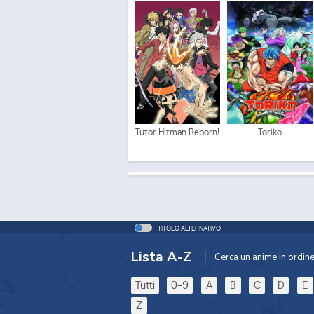
Tutor Hitman Reborn!
Toriko
TITOLO ALTERNATIVO
Lista A-Z
Cerca un anime in ordine 
Tutti
0-9
A
B
C
D
E
Z