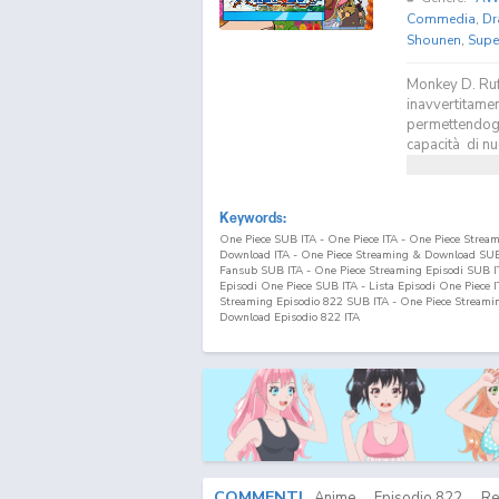
Commedia
,
Dr
Shounen
,
Supe
Monkey D. Ruf
inavvertitamen
permettendogli
capacità di nu
Keywords:
One Piece SUB ITA - One Piece ITA - One Piece Strea
Download ITA - One Piece Streaming & Download SUB 
Fansub SUB ITA - One Piece Streaming Episodi SUB ITA
Episodi One Piece SUB ITA - Lista Episodi One Piece 
Streaming Episodio
822
SUB ITA - One Piece Streami
Download Episodio
822
ITA
COMMENTI
Anime
Episodio
822
Re