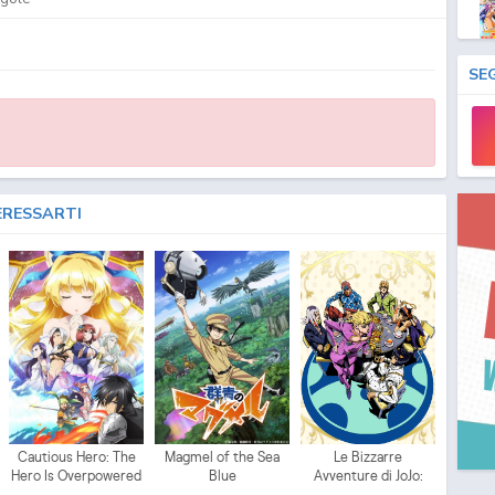
SE
ERESSARTI
Cautious Hero: The
Magmel of the Sea
Le Bizzarre
Hero Is Overpowered
Blue
Avventure di JoJo:
but Overly Cautious
Vento Aureo