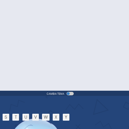
(ITA)
vie - 2005 - 1h e 31 min/ep
One Piece Movie 06: Omatsuri
Danshaku to Himitsu no Shima
Movie - 2005 - 1h e 31 min/ep
One Piece: Le avventure del
detective Cappello di Paglia
Special - 2005 - 42 min/ep
One Piece: Le avventure del
detective Cappello di Paglia
(ITA)
ecial - 2005 - 42 min/ep
CAMBIA TEMA
One Piece Movie 07: Karakuri-
jou no Mecha Kyohei
Movie - 2006 - 1h e 34 min/ep
S
T
U
V
W
X
Y
One Piece Movie 07: Karakuri-