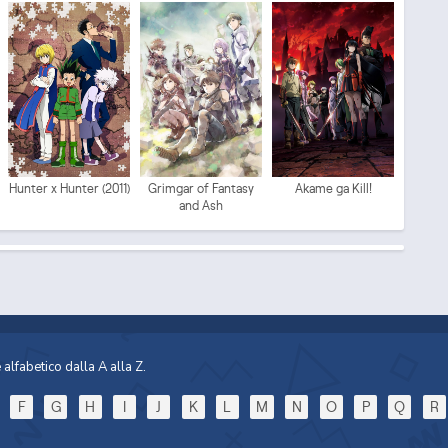
Mo
Hunter x Hunter (2011)
Grimgar of Fantasy
Akame ga Kill!
and Ash
Sp
alfabetico dalla A alla Z.
F
G
H
I
J
K
L
M
N
O
P
Q
R