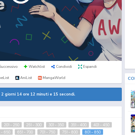
Successivo
Watchlist
Condividi
Espandi
eList
AniList
MangaWorld
CO
a
2 giorni 14 ore 12 minuti e 14 secondi.
201 - 250
251 - 300
301 - 350
351 - 400
401 - 450
 - 650
651 - 700
701 - 750
751 - 800
801 - 850