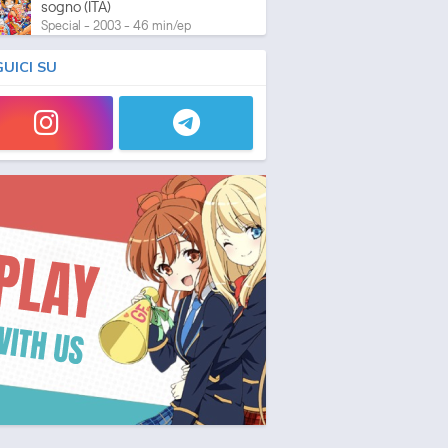
sogno (ITA)
Special - 2003 - 46 min/ep
GUICI SU
One Piece: L'ultima esibizione
Special - 2003 - 45 min/ep
One Piece: L'ultima esibizione
(ITA)
Special - 2003 - 45 min/ep
One Piece Movie 05:
Norowareta Seiken
Movie - 2004 - 1h e 35 min/ep
One Piece Movie 05:
Norowareta Seiken (ITA)
Movie - 2004 - 1h e 35 min/ep
One Piece Movie 06: Omatsuri
Danshaku to Himitsu no Shima