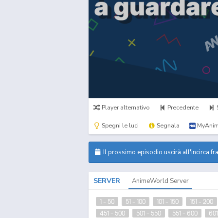
Player alternativo
Precedente
Spegni le luci
Segnala
MyAnim
Il prossimo episodio uscirà all'incirca fr
SERVER
AnimeWorld Server
1 - 50
51 - 100
101 - 150
151 - 200
451 - 500
501 - 550
551 - 600
601