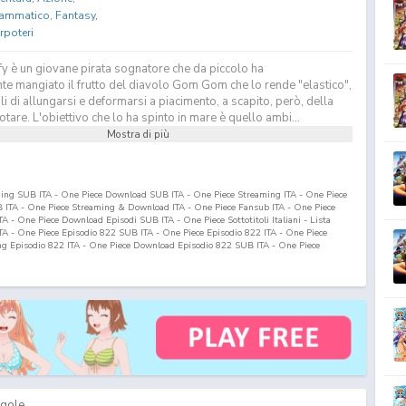
ammatico
,
Fantasy
,
rpoteri
y è un giovane pirata sognatore che da piccolo ha
te mangiato il frutto del diavolo Gom Gom che lo rende "elastico",
 di allungarsi e deformarsi a piacimento, a scapito, però, della
otare. L'obiettivo che lo ha spinto in mare è quello ambi...
Mostra di più
ming SUB ITA - One Piece Download SUB ITA - One Piece Streaming ITA - One Piece
ITA - One Piece Streaming & Download ITA - One Piece Fansub ITA - One Piece
 - One Piece Download Episodi SUB ITA - One Piece Sottotitoli Italiani - Lista
ITA - One Piece Episodio
822
SUB ITA - One Piece Episodio
822
ITA - One Piece
ng Episodio
822
ITA - One Piece Download Episodio
822
SUB ITA - One Piece
gole