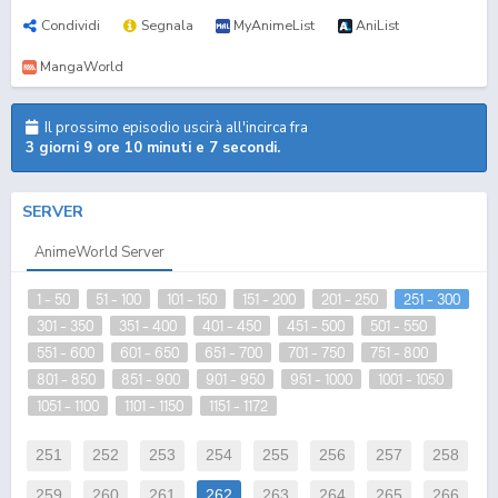
Condividi
Segnala
MyAnimeList
AniList
MangaWorld
Il prossimo episodio uscirà all'incirca fra
3 giorni 9 ore 10 minuti e 7 secondi.
SERVER
AnimeWorld Server
1 - 50
51 - 100
101 - 150
151 - 200
201 - 250
251 - 300
301 - 350
351 - 400
401 - 450
451 - 500
501 - 550
551 - 600
601 - 650
651 - 700
701 - 750
751 - 800
801 - 850
851 - 900
901 - 950
951 - 1000
1001 - 1050
1051 - 1100
1101 - 1150
1151 - 1172
251
252
253
254
255
256
257
258
259
260
261
262
263
264
265
266