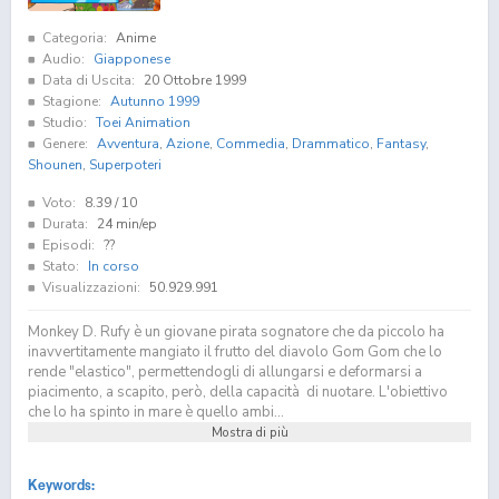
Categoria:
Anime
Audio:
Giapponese
Data di Uscita:
20 Ottobre 1999
Stagione:
Autunno 1999
Studio:
Toei Animation
Genere:
Avventura
,
Azione
,
Commedia
,
Drammatico
,
Fantasy
,
Shounen
,
Superpoteri
Voto:
8.39
/ 10
Durata:
24 min/ep
Episodi:
??
Stato:
In corso
Visualizzazioni:
50.929.991
Monkey D. Rufy è un giovane pirata sognatore che da piccolo ha
inavvertitamente mangiato il frutto del diavolo Gom Gom che lo
rende "elastico", permettendogli di allungarsi e deformarsi a
piacimento, a scapito, però, della capacità di nuotare. L'obiettivo
che lo ha spinto in mare è quello ambi...
Mostra di più
Keywords: