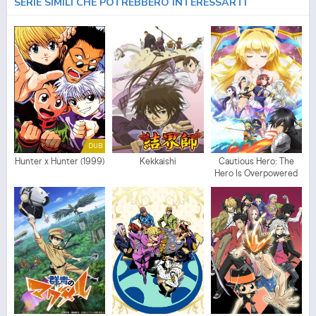
SERIE SIMILI CHE POTREBBERO INTERESSARTI
DUB
Hunter x Hunter (1999)
Kekkaishi
Cautious Hero: The
Hero Is Overpowered
but Overly Cautious