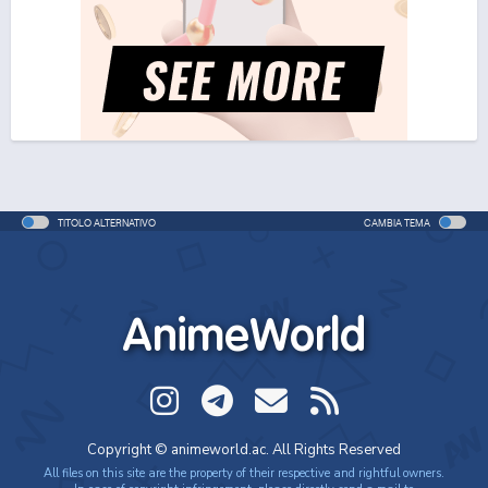
One Piece Movie 06: Omatsuri Danshaku to Himitsu
no Shima (ITA)
Movie - 2005 - 1h e 31 min/ep
One Piece Movie 06: Omatsuri Danshaku to Himitsu
no Shima
Movie - 2005 - 1h e 31 min/ep
TITOLO ALTERNATIVO
CAMBIA TEMA
One Piece: Le avventure del detective Cappello di
Paglia
Special - 2005 - 42 min/ep
AnimeWorld
One Piece: Le avventure del detective Cappello di
Paglia (ITA)
Special - 2005 - 42 min/ep
One Piece Movie 07: Karakuri-jou no Mecha Kyohei
Copyright © animeworld.ac. All Rights Reserved
Movie - 2006 - 1h e 34 min/ep
All files on this site are the property of their respective and rightful owners.