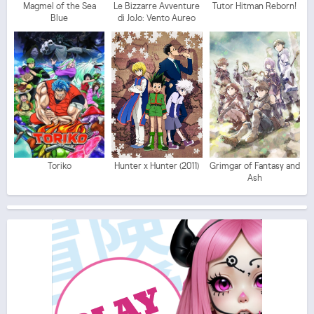
Magmel of the Sea
Le Bizzarre Avventure
Tutor Hitman Reborn!
Blue
di JoJo: Vento Aureo
Toriko
Hunter x Hunter (2011)
Grimgar of Fantasy and
Ash